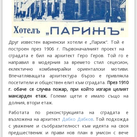
Друг известен варненски хотели е „Париж“. Той е
построен през 1906 г. Първоначалният проект на
сградата е бил на архитект Геро Геров. Той го е
направил в модерния за времето стил сецесион,
еклектично комбинирайки ориенталски мотиви.
Впечатляващата архитектура бързо е привлякла
посетители и обществен елит към сградата.
През 1910
г. обаче се случва пожар, при който изгаря целият
мансарден етаж.
Големи щети е имало също на
долния, втори етаж.
Работата по реконструкцията на сградата е
възложена на архитект
Дабко Дабков
. Той подхожда
с уважение и съобразителност към идеята на своя
предшественик и прави нов план в унисон с вече