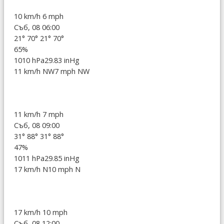
10 km/h
6 mph
Съб, 08 06:00
21°
70°
21°
70°
65%
1010 hPa
29.83 inHg
11 km/h NW
7 mph NW
11 km/h
7 mph
Съб, 08 09:00
31°
88°
31°
88°
47%
1011 hPa
29.85 inHg
17 km/h N
10 mph N
17 km/h
10 mph
Съб, 08 12:00