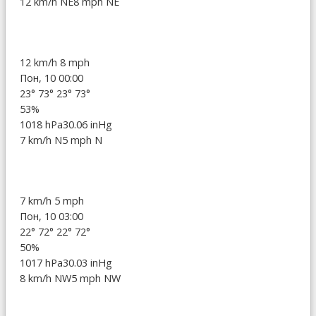
12 km/h NE
8 mph NE
12 km/h
8 mph
Пон, 10 00:00
23°
73°
23°
73°
53%
1018 hPa
30.06 inHg
7 km/h N
5 mph N
7 km/h
5 mph
Пон, 10 03:00
22°
72°
22°
72°
50%
1017 hPa
30.03 inHg
8 km/h NW
5 mph NW