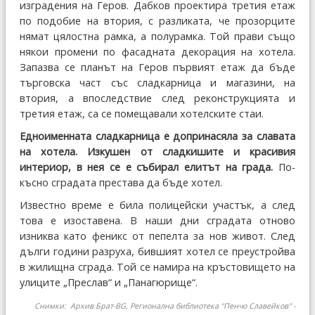
изградения на Геров. Дабков проектира третия етаж
по подобие на втория, с разликата, че прозорците
нямат цялостна рамка, а полурамка. Той прави също
някои промени по фасадната декорация на хотела.
Запазва се планът на Геров първият етаж да бъде
търговска част със сладкарница и магазини, на
втория, а впоследствие след реконструкцията и
третия етаж, са се помещавали хотелските стаи.
Едноименната сладкарница е допринасяла за славата
на хотела. Изкушен от сладкишите и красивия
интериор, в нея се е събирал елитът на града.
По-
късно сградата престава да бъде хотел.
Известно време е била полицейски участък, а след
това е изоставена. В наши дни сградата отново
изниква като феникс от пепелта за нов живот. След
дълги години разруха, бившият хотел се преустройва
в жилищна сграда. Той се намира на кръстовището на
улиците „Преслав“ и „Панагюрище“.
Снимки: Архив Брат-BG,
Регионална библиотека "Пенчо Славейков" -