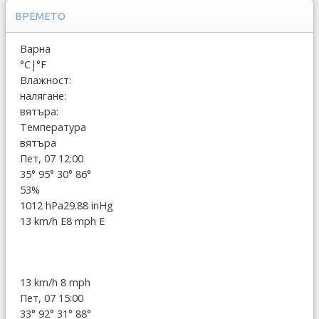
ВРЕМЕТО
Варна
°C
|
°F
Влажност:
налягане:
вятъра:
Температура
вятъра
Пет, 07 12:00
35°
95°
30°
86°
53%
1012 hPa
29.88 inHg
13 km/h E
8 mph E
13 km/h
8 mph
Пет, 07 15:00
33°
92°
31°
88°