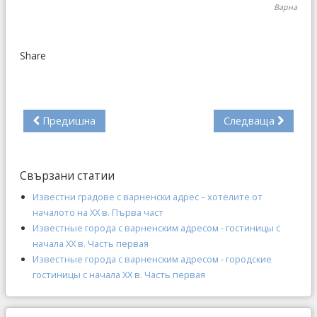
Варна
Share
Предишна
Следваща
Свързани статии
Известни градове с варненски адрес – хотелите от
началото на ХХ в. Първа част
Известные города с варненским адресом - гостиницы с
начала ХХ в. Часть первая
Известные города с варненским адресом - городские
гостиницы с начала ХХ в. Часть первая