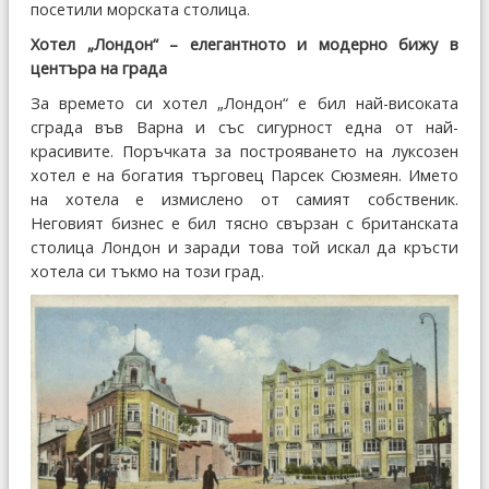
посетили морската столица.
Хотел „Лондон“ – елегантното и модерно бижу в
центъра на града
За времето си хотел „Лондон“ е бил най-високата
сграда във Варна и със сигурност една от най-
красивите. Поръчката за построяването на луксозен
хотел е на богатия търговец Парсек Сюзмеян. Името
на хотела е измислено от самият собственик.
Неговият бизнес е бил тясно свързан с британската
столица Лондон и заради това той искал да кръсти
хотела си тъкмо на този град.