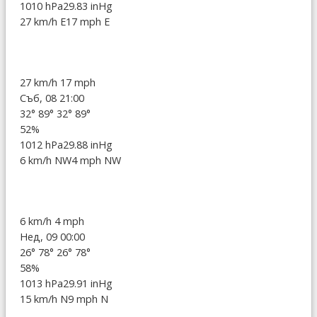
1010 hPa
29.83 inHg
27 km/h E
17 mph E
27 km/h
17 mph
Съб, 08 21:00
32°
89°
32°
89°
52%
1012 hPa
29.88 inHg
6 km/h NW
4 mph NW
6 km/h
4 mph
Нед, 09 00:00
26°
78°
26°
78°
58%
1013 hPa
29.91 inHg
15 km/h N
9 mph N