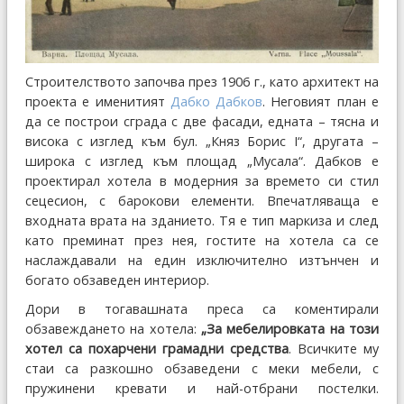
Строителството започва през 1906 г., като архитект на
проекта е именитият
Дабко Дабков
. Неговият план е
да се построи сграда с две фасади, едната – тясна и
висока с изглед към бул. „Княз Борис I“, другата –
широка с изглед към площад „Мусала“. Дабков е
проектирал хотела в модерния за времето си стил
сецесион, с барокови елементи. Впечатляваща е
входната врата на зданието. Тя е тип маркиза и след
като преминат през нея, гостите на хотела са се
наслаждавали на един изключително изтънчен и
богато обзаведен интериор.
Дори в тогавашната преса са коментирали
обзавеждането на хотела:
„За мебелировката на този
хотел са похарчени грамадни средства
. Всичките му
стаи са разкошно обзаведени с меки мебели, с
пружинени кревати и най-отбрани постелки.