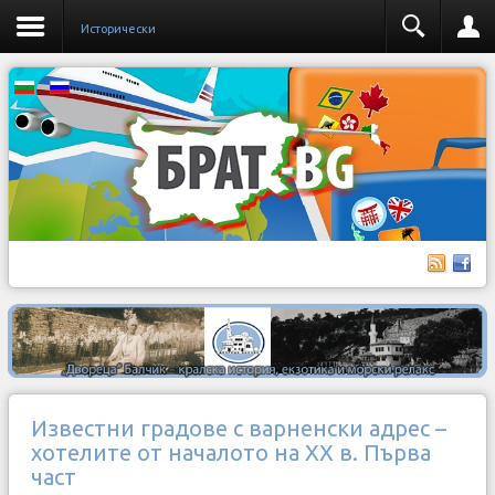
Исторически
Известни градове с варненски адрес –
хотелите от началото на ХХ в. Първа
част