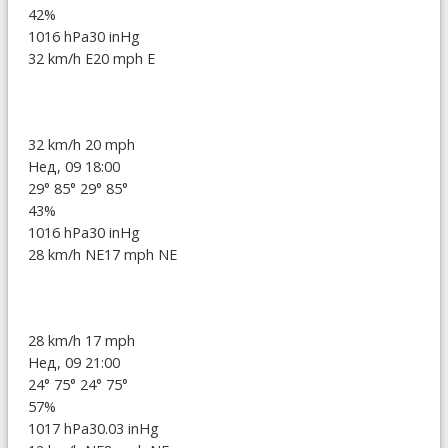
42%
1016 hPa
30 inHg
32 km/h E
20 mph E
32 km/h
20 mph
Нед, 09 18:00
29°
85°
29°
85°
43%
1016 hPa
30 inHg
28 km/h NE
17 mph NE
28 km/h
17 mph
Нед, 09 21:00
24°
75°
24°
75°
57%
1017 hPa
30.03 inHg