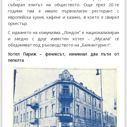
събирал елитът на обществото. Още през 20-те
години там е имало първокласен ресторант с
европейска кухня, кафене и казино, в което е свирел
оркестър.
С идването на комунизма „Лондон“ е национализиран
и заедно с друг известен хотел – „Мусала“ се
обединяват под ръководството на „Балкантурист“.
Хотел Париж – фениксът, изникнал два пъти от
пепелта