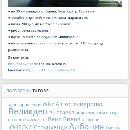
● на 39 км западно от Варна, близо до гр. Провадия
● зарибен с трофейни екземпляри шаран и сом
● площ 200 дка, 40 места за риболов
● риболовни състезания
● идеално място за отдих и къмпингуване
● на язовирната стена: писта за мотокрос, ATV и офроуд
развлечения
За контакти:
http://iazovir.com/
тел. 0878269835
Facebook:
#/groups/1137285299644422/
ПОПУЛЯРНИ
ТАГОВЕ
Wizz Air
хотелиерство
турнаправления
Великден
выставка
авиокомпания
пазар
Вена
Виена
на недвижимостта
плажове
Албания
ЮНЕСКО
Стоунхендж
Тирана