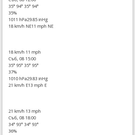
35°
94°
35°
94°
35%
1011 hPa
29.85 inHg
18 km/h NE
11 mph NE
18 km/h
11 mph
Съб, 08 15:00
35°
95°
35°
95°
37%
1010 hPa
29.83 inHg
21 km/h E
13 mph E
21 km/h
13 mph
Съб, 08 18:00
34°
93°
34°
93°
36%