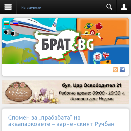
Исторически
Спомен за „прабабата“ на
аквапарковете – варненският Ручбан