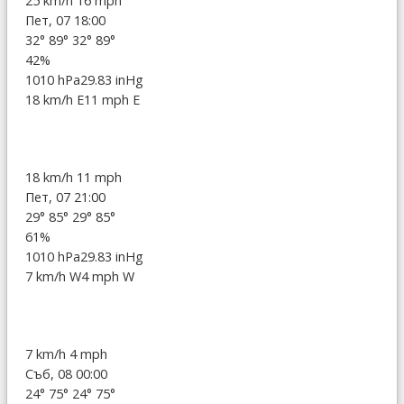
25 km/h
16 mph
Пет, 07 18:00
32°
89°
32°
89°
42%
1010 hPa
29.83 inHg
18 km/h E
11 mph E
18 km/h
11 mph
Пет, 07 21:00
29°
85°
29°
85°
61%
1010 hPa
29.83 inHg
7 km/h W
4 mph W
7 km/h
4 mph
Съб, 08 00:00
24°
75°
24°
75°