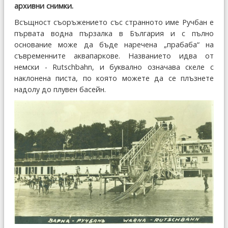
архивни снимки.
Всъщност съоръжението със странното име Ручбан е
първата водна пързалка в България и с пълно
основание може да бъде наречена „прабаба“ на
съвременните аквапаркове. Названието идва от
немски - Rutschbahn, и буквално означава скеле с
наклонена писта, по която можете да се плъзнете
надолу до плувен басейн.