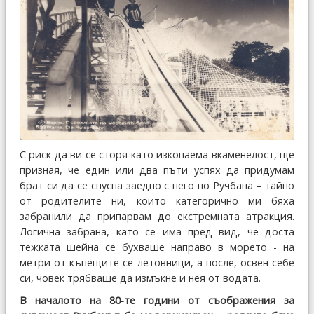
С риск да ви се сторя като изкопаема вкаменелост, ще
призная, че един или два пъти успях да придумам
брат си да се спусна заедно с него по Ручбана – тайно
от родителите ни, които категорично ми бяха
забранили да припарвам до екстремната атракция.
Логична забрана, като се има пред вид, че доста
тежката шейна се бухваше направо в морето - на
метри от къпещите се летовници, а после, освен себе
си, човек трябваше да измъкне и нея от водата.
В началото на 80-те години от съображения за