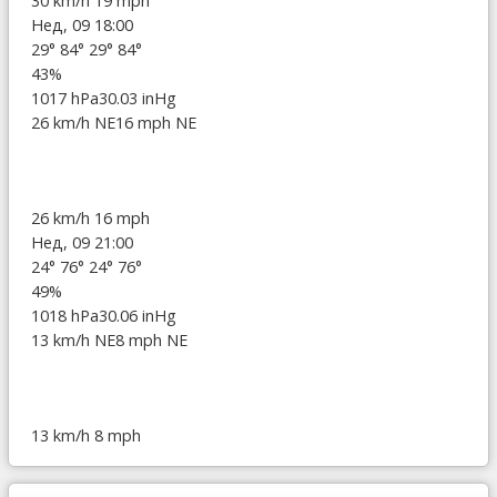
30 km/h
19 mph
Нед, 09 18:00
29°
84°
29°
84°
43%
1017 hPa
30.03 inHg
26 km/h NE
16 mph NE
26 km/h
16 mph
Нед, 09 21:00
24°
76°
24°
76°
49%
1018 hPa
30.06 inHg
13 km/h NE
8 mph NE
13 km/h
8 mph