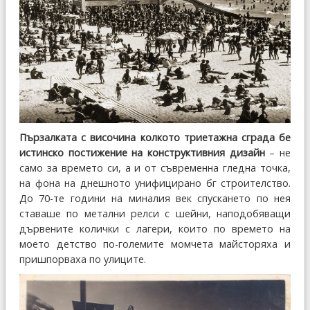
Пързалката с височина колкото триетажна сграда бе
истинско постижение на конструктивния дизайн
– не
само за времето си, а и от съвременна гледна точка,
на фона на днешното унифицирано бг строителство.
До 70-те години на миналия век спускането по нея
ставаше по метални релси с шейни, наподобяващи
дървените колички с лагери, които по времето на
моето детство по-големите момчета майсторяха и
пришпорваха по улиците.