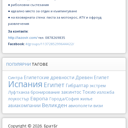
● риболовни състезания
● идеално място за отдих и къмпингуване
● на язовирната стена: писта за мотокрос, ATV и офроуд
развлечения
За контакти:
http://iazovir.com/
тел. 0878269835
Facebook:
#/groups/1137285299644422/
ПОПУЛЯРНИ
ТАГОВЕ
Египетские древности
Древен Египет
Синтра
Испания
Египет
Гибралтар
экстрем
закинтос
Токио
Луфтханза
бронирование
изложба
Европа
лоукостър
Города/София
жилье
Великден
авиакомпании
авиополети
визи
Copyright © 2026. БратБг