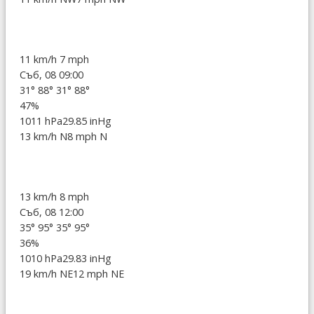
11 km/h
7 mph
Съб, 08 09:00
31°
88°
31°
88°
47%
1011 hPa
29.85 inHg
13 km/h N
8 mph N
13 km/h
8 mph
Съб, 08 12:00
35°
95°
35°
95°
36%
1010 hPa
29.83 inHg
19 km/h NE
12 mph NE