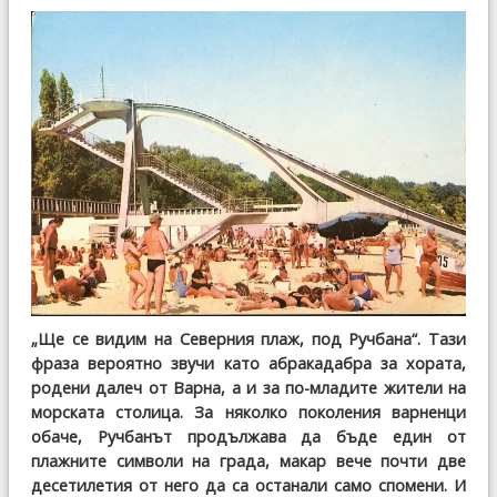
„Ще се видим на Северния плаж, под Ручбана“. Тази
фраза вероятно звучи като абракадабра за хората,
родени далеч от Варна, а и за по-младите жители на
морската столица. За няколко поколения варненци
обаче, Ручбанът продължава да бъде един от
плажните символи на града, макар вече почти две
десетилетия от него да са останали само спомени. И