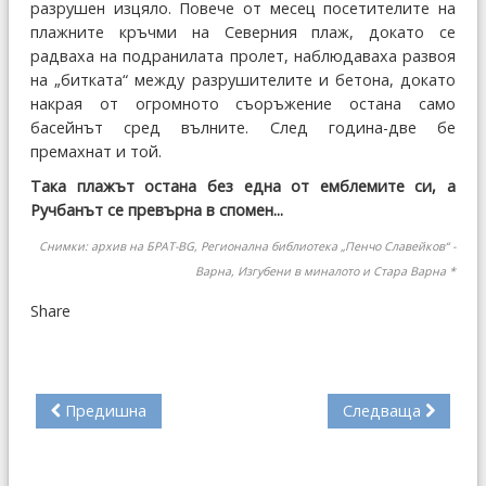
разрушен изцяло. Повече от месец посетителите на
плажните кръчми на Северния плаж, докато се
радваха на подранилата пролет, наблюдаваха развоя
на „битката“ между разрушителите и бетона, докато
накрая от огромното съоръжение остана само
басейнът сред вълните. След година-две бе
премахнат и той.
Така плажът остана без една от емблемите си, а
Ручбанът се превърна в спомен...
Снимки: архив на БРАТ-BG,
Регионална библиотека „Пенчо Славейков“ -
Варна
,
Изгубени в миналот
о
и
Стара Варна *
Share
Предишна
Следваща