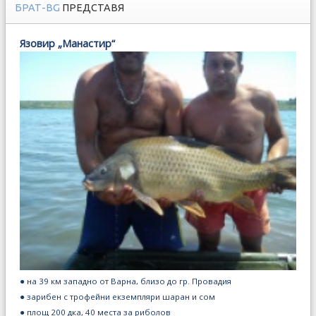
БРАТ-BG
ПРЕДСТАВЯ
Язовир „Манастир“
● на 39 км западно от Варна, близо до гр. Провадия
● зарибен с трофейни екземпляри шаран и сом
● площ 200 дка, 40 места за риболов