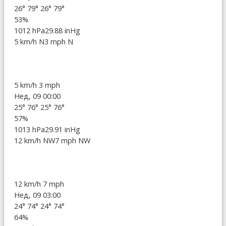
26°
79°
26°
79°
53%
1012 hPa
29.88 inHg
5 km/h N
3 mph N
5 km/h
3 mph
Нед, 09 00:00
25°
76°
25°
76°
57%
1013 hPa
29.91 inHg
12 km/h NW
7 mph NW
12 km/h
7 mph
Нед, 09 03:00
24°
74°
24°
74°
64%