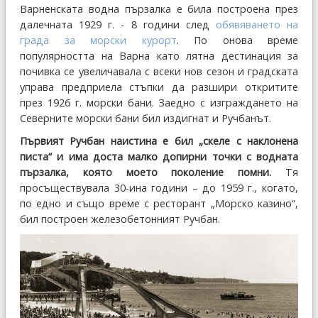
Варненската водна пързалка е била построена през
далечната 1929 г. - 8 години след
обявяването на
града за морски курорт
. По онова време
популярността на Варна като лятна дестинация за
почивка се увеличавала с всеки нов сезон и градската
управа предприела стъпки да разшири откритите
през 1926 г. морски бани. Заедно с изграждането на
Северните морски бани бил издигнат и Ручбанът.
Първият Ручбан наистина е бил „скеле с наклонена
писта“ и има доста малко допирни точки с водната
пързалка, която моето поколение помни.
Тя
просъществувала 30-ина години – до 1959 г., когато,
по едно и също време с ресторант „Морско казино“,
бил построен железобетонният Ручбан.