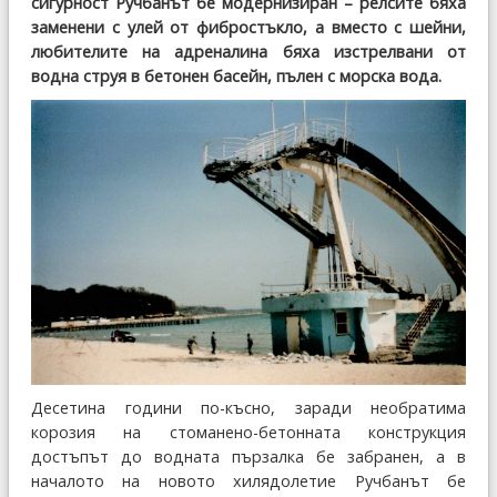
сигурност Ручбанът бе модернизиран – релсите бяха
заменени с улей от фибростъкло, а вместо с шейни,
любителите на адреналина бяха изстрелвани от
водна струя в бетонен басейн, пълен с морска вода.
Десетина години по-късно, заради необратима
корозия на стоманено-бетонната конструкция
достъпът до водната пързалка бе забранен, а в
началото на новото хилядолетие Ручбанът бе