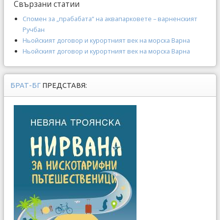
Свързани статии
Спомен за „прабабата“ на аквапарковете – варненският
Ручбан
Ньойският договор и курортният век на морска Варна
Ньойският договор и курортният век на морска Варна
БРАТ-БГ
ПРЕДСТАВЯ: