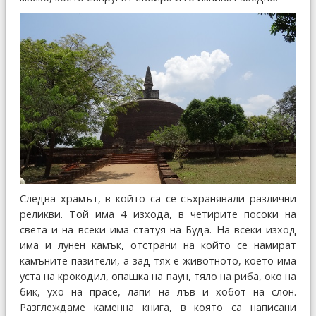
Следва храмът, в който са се съхранявали различни
реликви. Той има 4 изхода, в четирите посоки на
света и на всеки има статуя на Буда. На всеки изход
има и лунен камък, отстрани на който се намират
камъните пазители, а зад тях е животното, което има
уста на крокодил, опашка на паун, тяло на риба, око на
бик, ухо на прасе, лапи на лъв и хобот на слон.
Разглеждаме каменна книга, в която са написани