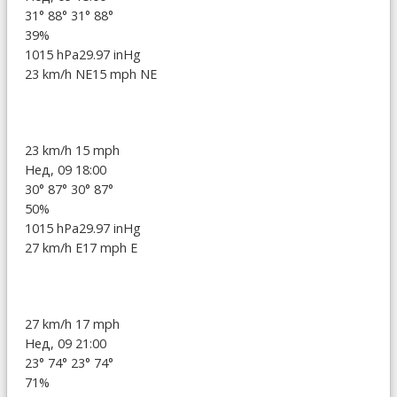
31°
88°
31°
88°
39%
1015 hPa
29.97 inHg
23 km/h NE
15 mph NE
23 km/h
15 mph
Нед, 09 18:00
30°
87°
30°
87°
50%
1015 hPa
29.97 inHg
27 km/h E
17 mph E
27 km/h
17 mph
Нед, 09 21:00
23°
74°
23°
74°
71%