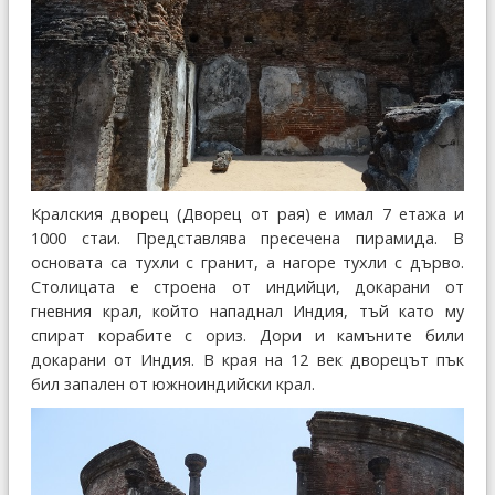
Кралския дворец (Дворец от рая) е имал 7 етажа и
1000 стаи. Представлява пресечена пирамида. В
основата са тухли с гранит, а нагоре тухли с дърво.
Столицата е строена от индийци, докарани от
гневния крал, който нападнал Индия, тъй като му
спират корабите с ориз. Дори и камъните били
докарани от Индия. В края на 12 век дворецът пък
бил запален от южноиндийски крал.