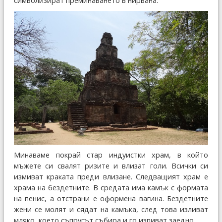
символизират преминаването в нирвана.
Минаваме покрай стар индуистки храм, в който
мъжете си свалят ризите и влизат голи. Всички си
измиват краката преди влизане. Следващият храм е
храма на бездетните. В средата има камък с формата
на пенис, а отстрани е оформена вагина. Бездетните
жени се молят и сядат на камъка, след това изливат
мляко, което съпругът събира и го изпиват заедно.