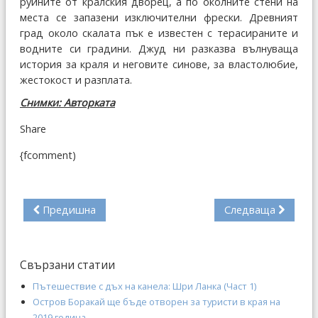
руините от кралския дворец, а по околните стени на
места се запазени изключителни фрески. Древният
град около скалата пък е известен с терасираните и
водните си градини. Джуд ни разказва вълнуваща
история за краля и неговите синове, за властолюбие,
жестокост и разплата.
Снимки: Авторката
Share
{fcomment)
Предишна
Следваща
Свързани статии
Пътешествие с дъх на канела: Шри Ланка (Част 1)
Остров Боракай ще бъде отворен за туристи в края на
2019 година