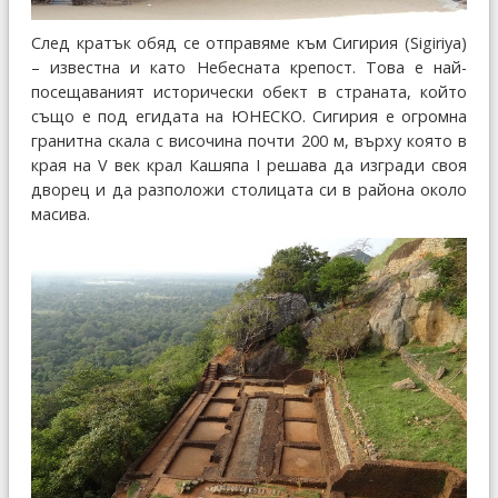
След кратък обяд се отправяме към Сигирия (Sigiriya)
– известна и като Небесната крепост. Това е най-
посещаваният исторически обект в страната, който
също е под егидата на ЮНЕСКО. Сигирия е огромна
гранитна скала с височина почти 200 м, върху която в
края на V век крал Кашяпа I решава да изгради своя
дворец и да разположи столицата си в района около
масива.