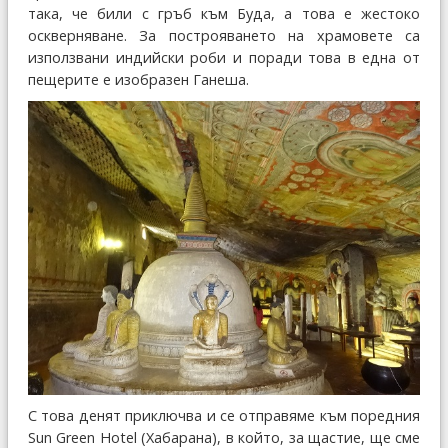
така, че били с гръб към Буда, а това е жестоко
оскверняване. За построяването на храмовете са
използвани индийски роби и поради това в една от
пещерите е изобразен Ганеша.
С това денят приключва и се отправяме към поредния
Sun Green Hotel (Хабарана), в който, за щастие, ще сме