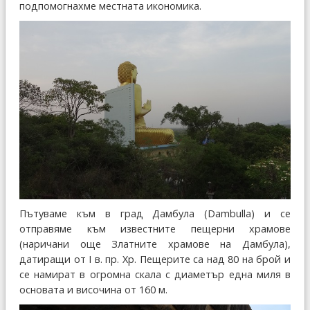
подпомогнахме местната икономика.
Пътуваме към в град Дамбула (Dambulla) и се
отправяме към известните пещерни храмове
(наричани още Златните храмове на Дамбула),
датиращи от I в. пр. Хр. Пещерите са над 80 на брой и
се намират в огромна скала с диаметър една миля в
основата и височина от 160 м.