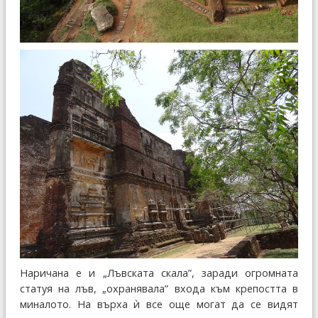
Наричана е и „Лъвската скала”, заради огромната
статуя на лъв, „охранявала” входа към крепостта в
миналото. На върха ѝ все още могат да се видят