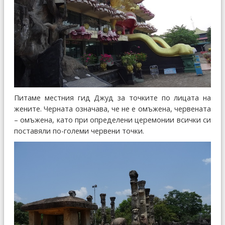
Питаме местния гид Джуд за точките по лицата на
жените. Черната означава, че не е омъжена, червената
– омъжена, като при определени церемонии всички си
поставяли по-големи червени точки.