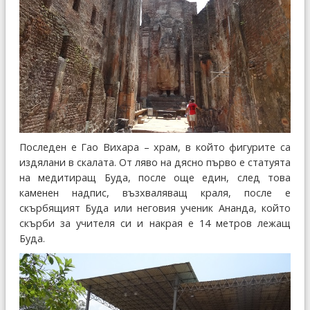
Последен е Гао Вихара – храм, в който фигурите са
издялани в скалата. От ляво на дясно първо е статуята
на медитиращ Буда, после още един, след това
каменен надпис, възхваляващ краля, после е
скърбящият Буда или неговия ученик Ананда, който
скърби за учителя си и накрая е 14 метров лежащ
Буда.