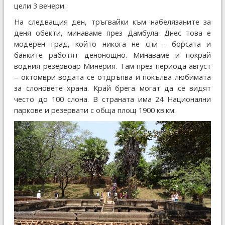
цели 3 вечери.
На следващия ден, тръгвайки към набелязаните за
деня обекти, минаваме през Дамбула. Днес това е
модерен град, който никога не спи - борсата и
банките работят денонощно. Минаваме и покрай
водния резервоар Минерия. Там през периода август
– октомври водата се отдръпва и покълва любимата
за слоновете храна. Край брега могат да се видят
често до 100 слона. В страната има 24 Национални
паркове и резервати с обща площ 1900 кв.км.