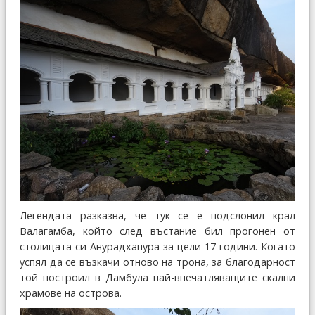
Легендата разказва, че тук се е подслонил крал
Валагамба, който след въстание бил прогонен от
столицата си Анурадхапура за цели 17 години. Когато
успял да се възкачи отново на трона, за благодарност
той построил в Дамбула най-впечатляващите скални
храмове на острова.