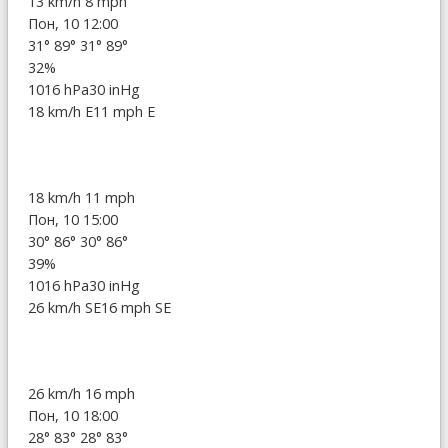
13 km/h
8 mph
Пон, 10 12:00
31°
89°
31°
89°
32%
1016 hPa
30 inHg
18 km/h E
11 mph E
18 km/h
11 mph
Пон, 10 15:00
30°
86°
30°
86°
39%
1016 hPa
30 inHg
26 km/h SE
16 mph SE
26 km/h
16 mph
Пон, 10 18:00
28°
83°
28°
83°