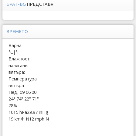
БРАТ-BG
ПРЕДСТАВЯ
ВРЕМЕТО
Варна
°C
|
°F
Влажност:
налягане:
вятъра:
Температура
вятъра
Нед, 09 06:00
24°
74°
22°
71°
78%
1015 hPa
29.97 inHg
19 km/h N
12 mph N