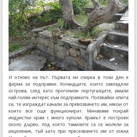
И отново на път. Първата ни спирка в този ден е
ферма за подправки. Холандците, които завладели
острова, след като прогонили португалците, имали
най-голям интерес към подправките. Ползвайки опита
си, те изграждат канали за превозването им, някои от
които все още функционират. Минаваме покрай
индуистки храм с много куполи. Храмът е построен
около дърво, под което тамилите са се молели за
изцеление, тъй като при преселването им от южна