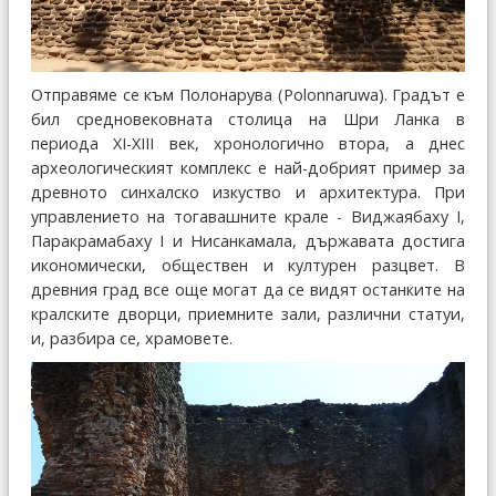
Отправяме се към Полонарува (Polonnaruwa). Градът е
бил средновековната столица на Шри Ланка в
периода XI-XIII век, хронологично втора, а днес
археологическият комплекс е най-добрият пример за
древното синхалско изкуство и архитектура. При
управлението на тогавашните крале - Виджаябаху I,
Паракрамабаху I и Нисанкамала, държавата достига
икономически, обществен и културен разцвет. В
древния град все още могат да се видят останките на
кралските дворци, приемните зали, различни статуи,
и, разбира се, храмовете.