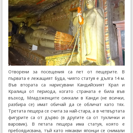
Отворени за посещения са пет от пещерите. В
първата е лежащият Буда, чиято статуя е дълга 14 м.
Във втората са нарисувани Кандийският Крал и
Кралица от периода, когато страната е била във
възход. Младоженците синхали в Канди (не всички,
разбира се) имат обичай да се обличат като тях.
Третата пещера се счита за най-стара, а в четвъртата
фигурите са от дърво (в другите са от тухлички и
варовик). В петата пещера има статуя, която е
пребоядисвана, тъй като някакви японци се снимали