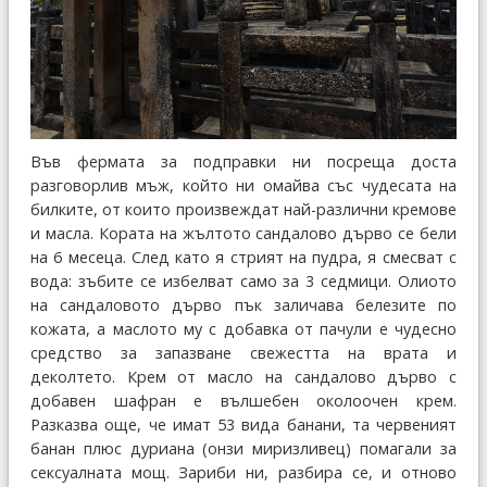
Във фермата за подправки ни посреща доста
разговорлив мъж, който ни омайва със чудесата на
билките, от които произвеждат най-различни кремове
и масла. Кората на жълтото сандалово дърво се бели
на 6 месеца. След като я стрият на пудра, я смесват с
вода: зъбите се избелват само за 3 седмици. Олиото
на сандаловото дърво пък заличава белезите по
кожата, а маслото му с добавка от пачули е чудесно
средство за запазване свежестта на врата и
деколтето. Крем от масло на сандалово дърво с
добавен шафран е вълшебен околоочен крем.
Разказва още, че имат 53 вида банани, та червеният
банан плюс дуриана (онзи миризливец) помагали за
сексуалната мощ. Зариби ни, разбира се, и отново