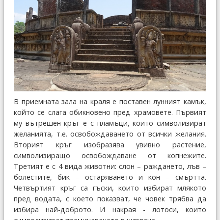
В приемната зала на краля е поставен лунният камък,
който се слага обикновено пред храмовете. Първият
му вътрешен кръг е с пламъци, които символизират
желанията, т.е. освобождаването от всички желания.
Вторият кръг изобразява увивно растение,
символизиращо освобождаване от копнежите.
Третият е с 4 вида животни: слон – раждането, лъв –
болестите, бик – остаряването и кон – смъртта.
Четвъртият кръг са гъски, които избират млякото
пред водата, с което показват, че човек трябва да
избира най-доброто. И накрая - лотоси, които