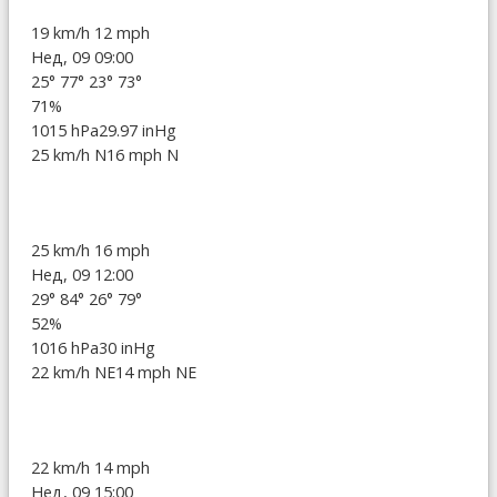
19 km/h
12 mph
Нед, 09 09:00
25°
77°
23°
73°
71%
1015 hPa
29.97 inHg
25 km/h N
16 mph N
25 km/h
16 mph
Нед, 09 12:00
29°
84°
26°
79°
52%
1016 hPa
30 inHg
22 km/h NE
14 mph NE
22 km/h
14 mph
Нед, 09 15:00