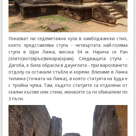
Показват ни седеметажна кула в камбоджански стил,
която представлява ступа - четвъртата най-голяма
ступа в Шри Ланка, висока 54 м. Нарича се Ран
(злато)кот(връх)вихара(храм). Следващата ступа -
Дагоба, е била обрасла в джунглата - при варосването
отдолу са останали стъбла и корени. Влизаме в Ланка
тиланка (точката на Ланка), в която статуята на Буда е
с тройна чупка. Там, където статуите са отделени от
скални късове или стени, монасите са ги обикаляли по
3 пъти.