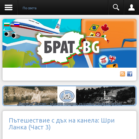
По света
Пътешествие с дъх на канела: Шри
Ланка (Част 3)