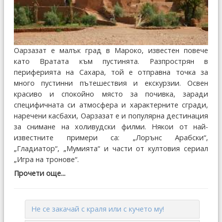
Оарзазат е малък град в Мароко, известен повече
като Вратата към пустинята. Разпрострян в
периферията на Сахара, той е отправна точка за
много пустинни пътешествия и екскурзии. Освен
красиво и спокойно място за почивка, заради
специфичната си атмосфера и характерните сгради,
наречени касбахи, Оарзазат е и популярна дестинация
за снимане на холивудски филми. Някои от най-
известните примери са: „Лорънс Арабски“,
„Гладиатор“, „Мумията“ и части от култовия сериал
„Игра на тронове“.
Прочети още...
Не се закачай с краля или с кучето му!