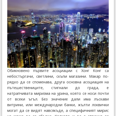
Обикновено първите асоциации с Хонг Конг са
небостъргачи, светлини, скъпи магазини. Макар по-
рядко да се споменава, друга основна асоциация на
пътешествениците, стигнали до града, е
натрапчивата миризма на урина, която се носи почти
от всеки ъгъл. Без значение дали има лъскави
витрини, или международни банки, жълти локвички
могат да се видят навсякъде, а специфичният мирис