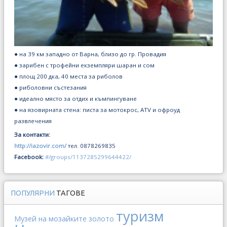
● на 39 км западно от Варна, близо до гр. Провадия
● зарибен с трофейни екземпляри шаран и сом
● площ 200 дка, 40 места за риболов
● риболовни състезания
● идеално място за отдих и къмпингуване
● на язовирната стена: писта за мотокрос, ATV и офроуд
развлечения
За контакти:
http://iazovir.com/
тел. 0878269835
Facebook:
#/groups/1137285299644422/
ПОПУЛЯРНИ
ТАГОВЕ
туризм
Музей на мозайките
золото