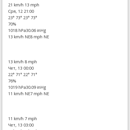
21 km/h
13 mph
Сря, 12 21:00
23°
73°
23°
73°
70%
1018 hPa
30.06 inHg
13 km/h NE
8 mph NE
13 km/h
8 mph
Чет, 13 00:00
22°
71°
22°
71°
76%
1019 hPa
30.09 inHg
11 km/h NE
7 mph NE
11 km/h
7 mph
Чет, 13 03:00