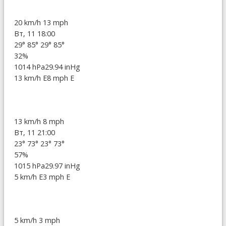
20 km/h
13 mph
Вт, 11 18:00
29°
85°
29°
85°
32%
1014 hPa
29.94 inHg
13 km/h E
8 mph E
13 km/h
8 mph
Вт, 11 21:00
23°
73°
23°
73°
57%
1015 hPa
29.97 inHg
5 km/h E
3 mph E
5 km/h
3 mph