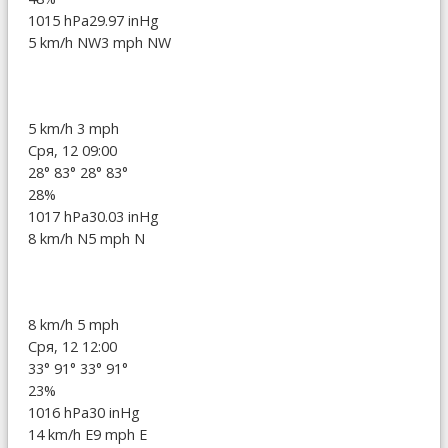
1015 hPa
29.97 inHg
5 km/h NW
3 mph NW
5 km/h
3 mph
Сря, 12 09:00
28°
83°
28°
83°
28%
1017 hPa
30.03 inHg
8 km/h N
5 mph N
8 km/h
5 mph
Сря, 12 12:00
33°
91°
33°
91°
23%
1016 hPa
30 inHg
14 km/h E
9 mph E