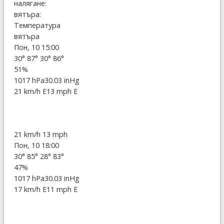
налягане:
вятъра:
Температура
вятъра
Пон, 10 15:00
30°
87°
30°
86°
51%
1017 hPa
30.03 inHg
21 km/h E
13 mph E
21 km/h
13 mph
Пон, 10 18:00
30°
85°
28°
83°
47%
1017 hPa
30.03 inHg
17 km/h E
11 mph E