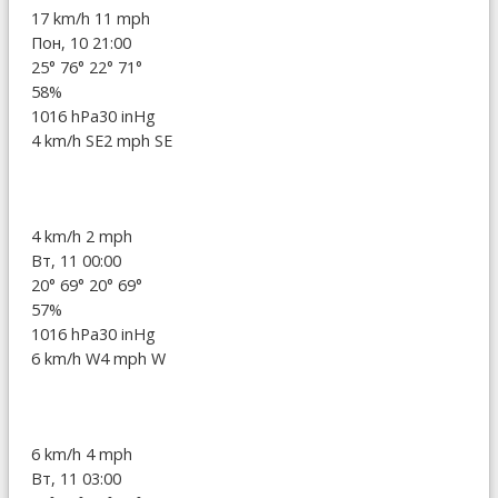
17 km/h
11 mph
Пон, 10 21:00
25°
76°
22°
71°
58%
1016 hPa
30 inHg
4 km/h SE
2 mph SE
4 km/h
2 mph
Вт, 11 00:00
20°
69°
20°
69°
57%
1016 hPa
30 inHg
6 km/h W
4 mph W
6 km/h
4 mph
Вт, 11 03:00