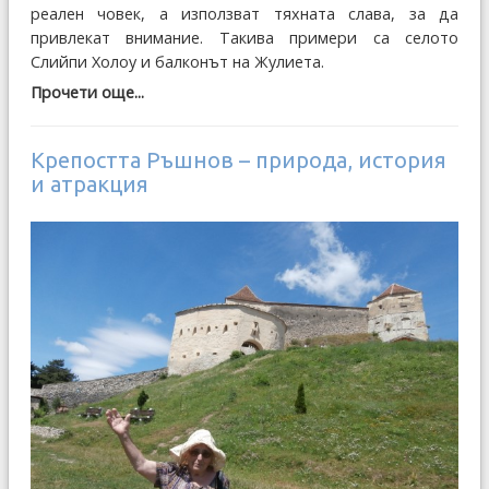
реален човек, а използват тяхната слава, за да
привлекат внимание. Такива примери са селото
Слийпи Холоу и балконът на Жулиета.
Прочети още...
Крепостта Ръшнов – природа, история
и атракция