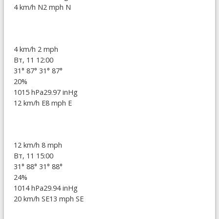
4 km/h N
2 mph N
4 km/h
2 mph
Вт, 11 12:00
31°
87°
31°
87°
20%
1015 hPa
29.97 inHg
12 km/h E
8 mph E
12 km/h
8 mph
Вт, 11 15:00
31°
88°
31°
88°
24%
1014 hPa
29.94 inHg
20 km/h SE
13 mph SE