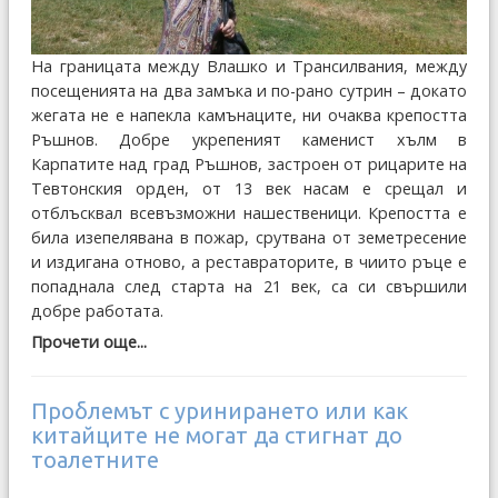
На границата между Влашко и Трансилвания, между
посещенията на два замъка и по-рано сутрин – докато
жегата не е напекла камънаците, ни очаква крепостта
Ръшнов. Добре укрепеният каменист хълм в
Карпатите над град Ръшнов, застроен от рицарите на
Тевтонския орден, от 13 век насам е срещал и
отблъсквал всевъзможни нашественици. Крепостта е
била изепелявана в пожар, срутвана от земетресение
и издигана отново, а реставраторите, в чиито ръце е
попаднала след старта на 21 век, са си свършили
добре работата.
Прочети още...
Проблемът с уринирането или как
китайците не могат да стигнат до
тоалетните