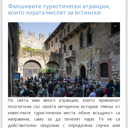
Фалшивите туристически атракции,
които хората мислят за истински
По света има много атракции, които привличат
посетители със своята интересна история. Някои от
известните туристически места обаче всъщност са
направени, само за да печелят пари. Те не са
действително свързани с определена случка или