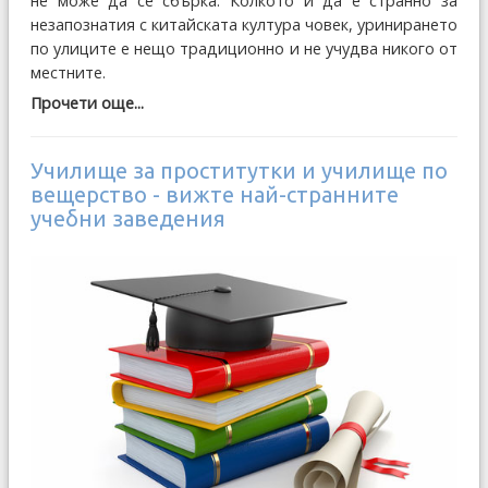
не може да се сбърка. Колкото и да е странно за
незапознатия с китайската култура човек, уринирането
по улиците е нещо традиционно и не учудва никого от
местните.
Прочети още...
Училище за проститутки и училище по
вещерство - вижте най-странните
учебни заведения