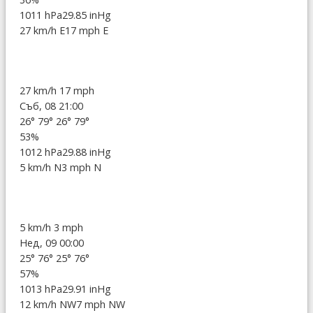
1011 hPa
29.85 inHg
27 km/h E
17 mph E
27 km/h
17 mph
Съб, 08 21:00
26°
79°
26°
79°
53%
1012 hPa
29.88 inHg
5 km/h N
3 mph N
5 km/h
3 mph
Нед, 09 00:00
25°
76°
25°
76°
57%
1013 hPa
29.91 inHg
12 km/h NW
7 mph NW