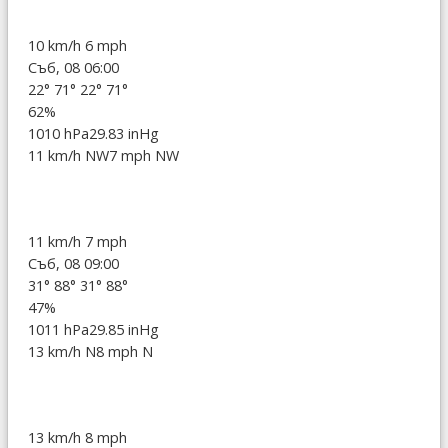
10 km/h
6 mph
Съб, 08 06:00
22°
71°
22°
71°
62%
1010 hPa
29.83 inHg
11 km/h NW
7 mph NW
11 km/h
7 mph
Съб, 08 09:00
31°
88°
31°
88°
47%
1011 hPa
29.85 inHg
13 km/h N
8 mph N
13 km/h
8 mph