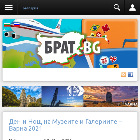
България
Ден и Нощ на Музеите и Галериите –
Варна 2021