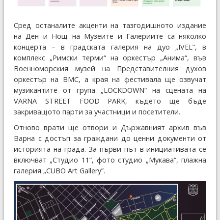
Сред останалите акценти на тазгодишното издание
на Ден и Нощ на Музеите и Галериите са няколко
концерта – в градската галерия на дуо „IVEL”, в
комплекс „Римски терми“ на оркестър „Анима“, във
Военноморския музей на Представителния духов
оркестър на ВМС, а края на фестивала ще озвучат
музикантите от група „LOCKDOWN“ на сцената на
VARNA STREET FOOD PARK, където ще бъде
закриващото парти за участници и посетители.
Отново врати ще отвори и Държавният архив във
Варна с достъп за граждани до ценни документи от
историята на града. За първи път в инициативата се
включват „Студио 11“, фото студио „Мукава“, плажна
галерия „CUBO Art Gallery”.