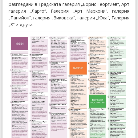
разгледани в Градската галерия „Борис Георгиев“, Арт
галерия „Ларго“, Галерия „Арт Маркони“, галерия
„Папийон“, галерия „Зиковска“, галерия „Юка“, Галерия
„8“ и други.