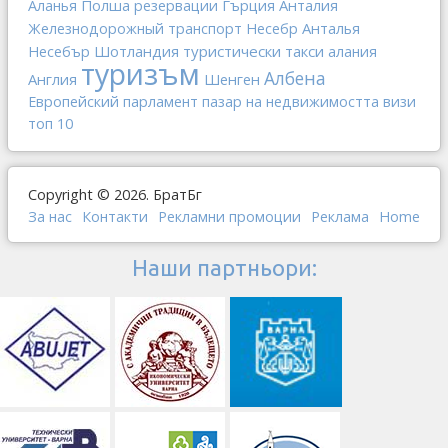
Полша
Гърция
Анталия
Аланья
резервации
Анталья
Железнодорожный транспорт
Несебр
Шотландия
туристически такси
Несебър
алания
туризъм
Албена
Англия
Шенген
Европейский парламент
пазар на недвижимостта
визи
топ 10
Copyright © 2026. БратБг
За нас
Контакти
Рекламни промоции
Реклама
Home
Наши партньори: