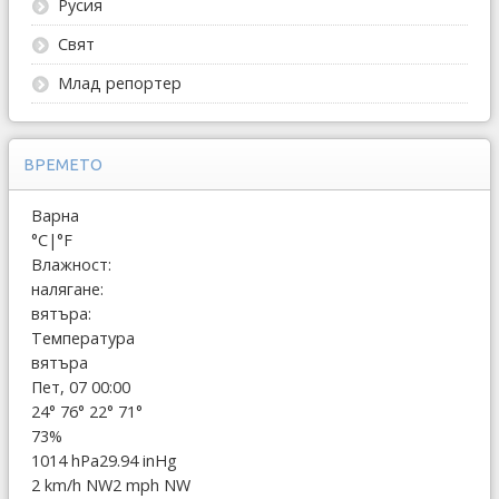
Русия
Свят
Млад репортер
ВРЕМЕТО
Варна
°C
|
°F
Влажност:
налягане:
вятъра:
Температура
вятъра
Пет, 07 00:00
24°
76°
22°
71°
73%
1014 hPa
29.94 inHg
2 km/h NW
2 mph NW