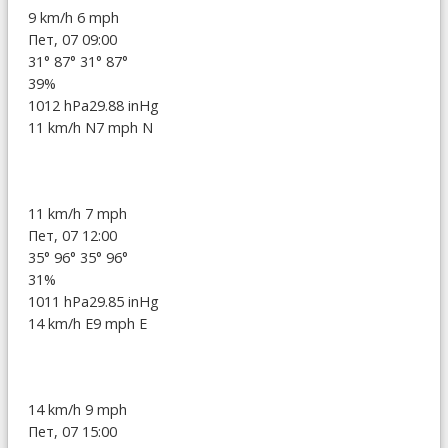
9 km/h
6 mph
Пет, 07 09:00
31°
87°
31°
87°
39%
1012 hPa
29.88 inHg
11 km/h N
7 mph N
11 km/h
7 mph
Пет, 07 12:00
35°
96°
35°
96°
31%
1011 hPa
29.85 inHg
14 km/h E
9 mph E
14 km/h
9 mph
Пет, 07 15:00