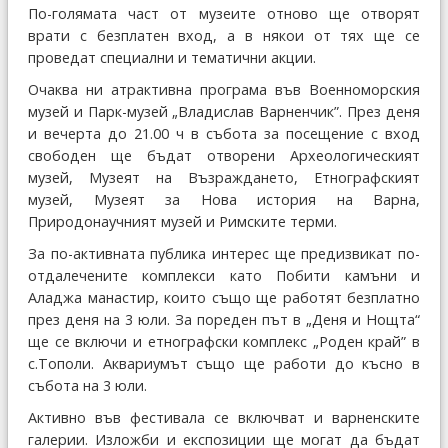
По-голямата част от музеите отново ще отворят
врати с безплатен вход, а в някои от тях ще се
проведат специални и тематични акции.
Очаква ни атрактивна програма във Военноморския
музей и Парк-музей „Владислав Варненчик”. През деня
и вечерта до 21.00 ч в събота за посещение с вход
свободен ще бъдат отворени Археологическият
музей, Музеят на Възраждането, Етнографският
музей, Музеят за Нова история на Варна,
Природонаучният музей и Римските терми.
За по-активната публика интерес ще предизвикат по-
отдалечените комплекси като Побити камъни и
Аладжа манастир, които също ще работят безплатно
през деня на 3 юли. За пореден път в „Деня и Нощта“
ще се включи и етнографски комплекс „Роден край” в
с.Тополи. Аквариумът също ще работи до късно в
събота на 3 юли.
Активно във фестивала се включват и варненските
галерии. Изложби и експозиции ще могат да бъдат