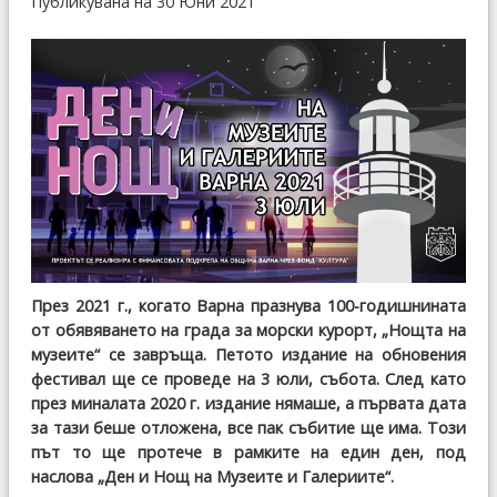
Публикувана на 30 Юни 2021
През 2021 г., когато Варна празнува 100-годишнината
от обявяването на града за морски курорт,
„Нощта на
музеите“ се завръща
. Петото издание на обновения
фестивал ще се проведе на 3 юли, събота. След като
през миналата 2020 г. издание нямаше, а първата дата
за тази беше отложена, все пак събитие ще има. Този
път то ще протече в рамките на един ден, под
наслова „Ден и Нощ на Музеите и Галериите“.