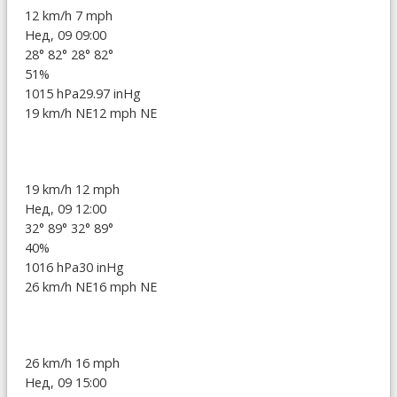
12 km/h
7 mph
Нед, 09 09:00
28°
82°
28°
82°
51%
1015 hPa
29.97 inHg
19 km/h NE
12 mph NE
19 km/h
12 mph
Нед, 09 12:00
32°
89°
32°
89°
40%
1016 hPa
30 inHg
26 km/h NE
16 mph NE
26 km/h
16 mph
Нед, 09 15:00