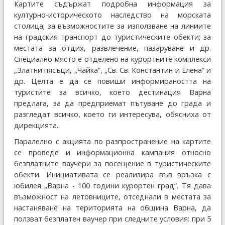
Картите съдържат подробна информация за
културно-историческото наследство на морската
столица; за възможностите за използване на линиите
на градския транспорт до туристическите обекти; за
местата за отдих, развлечение, пазаруване и др.
Специално място е отделено на курортните комплекси
„Златни пясъци, „Чайка“, „Св. Св. Константин и Елена“ и
др. Целта е да се повиши информираността на
туристите за всичко, което дестинация Варна
предлага, за да предприемат пътуване до града и
разгледат всичко, което ги интересува, обясниха от
дирекцията.
Паралелно с акцията по разпространение на картите
се проведе и информационна кампания относно
безплатните ваучери за посещение в туристическите
обекти. Инициативата се реализира във връзка с
юбилея „Варна - 100 години курортен град“. Тя дава
възможност на летовниците, отседнали в местата за
настаняване на територията на община Варна, да
ползват безплатен ваучер при следните условия: при 5