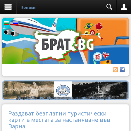
България
Раздават безплатни туристически
карти в местата за настаняване във
Варна