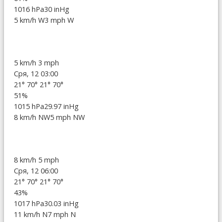
1016 hPa
30 inHg
5 km/h W
3 mph W
5 km/h
3 mph
Сря, 12 03:00
21°
70°
21°
70°
51%
1015 hPa
29.97 inHg
8 km/h NW
5 mph NW
8 km/h
5 mph
Сря, 12 06:00
21°
70°
21°
70°
43%
1017 hPa
30.03 inHg
11 km/h N
7 mph N