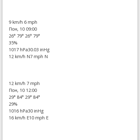
9 km/h
6 mph
Пон, 10 09:00
26°
79°
26°
79°
35%
1017 hPa
30.03 inHg
12 km/h N
7 mph N
12 km/h
7 mph
Пон, 10 12:00
29°
84°
29°
84°
29%
1016 hPa
30 inHg
16 km/h E
10 mph E