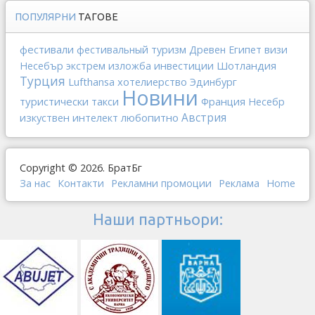
ПОПУЛЯРНИ
ТАГОВЕ
фестивали
фестивальный туризм
Древен Египет
визи
инвестиции
Шотландия
Несебър
экстрем
изложба
Турция
Lufthansa
хотелиерство
Эдинбург
Новини
туристически такси
Франция
Несебр
изкуствен интелект
любопитно
Австрия
Copyright © 2026. БратБг
За нас
Контакти
Рекламни промоции
Реклама
Home
Наши партньори: