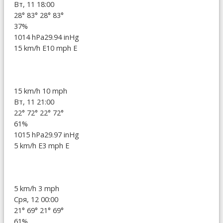
Вт, 11 18:00
28°
83°
28°
83°
37%
1014 hPa
29.94 inHg
15 km/h E
10 mph E
15 km/h
10 mph
Вт, 11 21:00
22°
72°
22°
72°
61%
1015 hPa
29.97 inHg
5 km/h E
3 mph E
5 km/h
3 mph
Сря, 12 00:00
21°
69°
21°
69°
61%