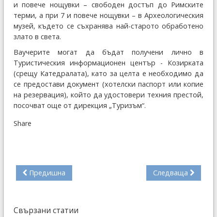
и повече нощувки – свободен достъп до Римските
терми, а при 7 и повече нощувки – в Археологическия
музей, където се съхранява най-старото обработено
злато в света.
Ваучерите могат да бъдат получени лично в
Туристическия информационен център - Козирката
(срещу Катедралата), като за целта е необходимо да
се предостави документ (хотелски паспорт или копие
на резервация), който да удостовери техния престой,
посочват още от дирекция „Туризъм“.
Share
Предишна
Следваща
Свързани статии