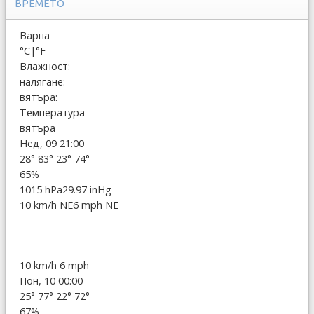
ВРЕМЕТО
Варна
°C
|
°F
Влажност:
налягане:
вятъра:
Температура
вятъра
Нед, 09 21:00
28°
83°
23°
74°
65%
1015 hPa
29.97 inHg
10 km/h NE
6 mph NE
10 km/h
6 mph
Пон, 10 00:00
25°
77°
22°
72°
67%