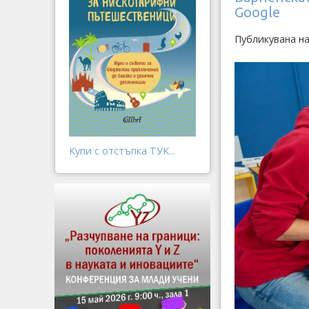
Google
Публикувана н
Купи с отстъпка ТУК...