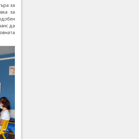
ъра за
вка за
одобен
шанс да
овната