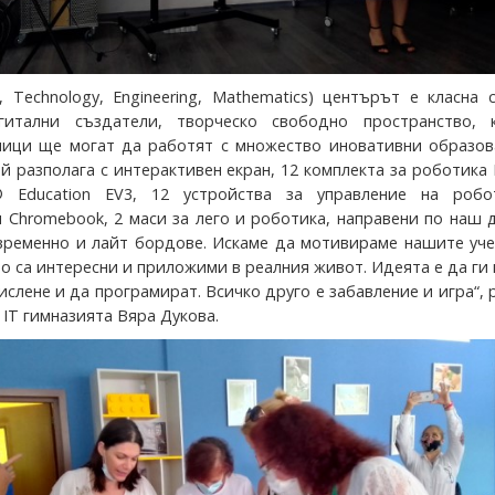
, Technology, Engineering, Mathematics) центърът е класна 
гитални създатели, творческо свободно пространство, 
ници ще могат да работят с множество иновативни образов
ой разполага с интерактивен екран, 12 комплекта за роботик
Education EV3, 12 устройства за управление на робо
п Chromebook, 2 маси за лего и роботика, направени по наш 
временно и лайт бордове. Искаме да мотивираме нашите уче
о са интересни и приложими в реалния живот. Идеята е да ги
ислене и да програмират. Всичко друго е забавление и игра“, 
IT гимназията Вяра Дукова.