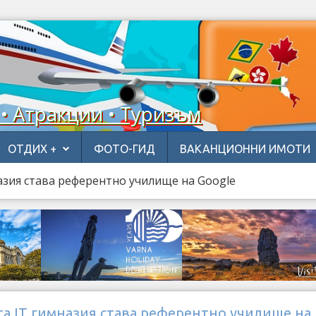
 • Атракции • Туризъм
ОТДИХ +
ФОТО-ГИД
ВАКАНЦИОННИ ИМОТИ
азия става референтно училище на Google
а IT гимназия става референтно училище на