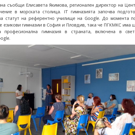
на съобщи Елисавета Якимова, регионален директор на Цент
чение в морската столица. IT гимназията започва подгото
а статут на референтно училище на Google. До момента п
ве езикови гимназии в София и Пловдив, така че ПГКМКС има 
а професионална гимназия в страната, включена в свет
ogle.