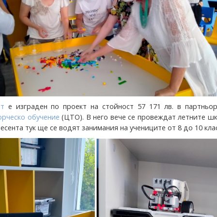
т
е изграден по проект на стойност 57 171 лв. в партньор
орческо обучение
(ЦТО). В него вече се провеждат летните ш
 есента тук ще се водят занимания на учениците от 8 до 10 клас