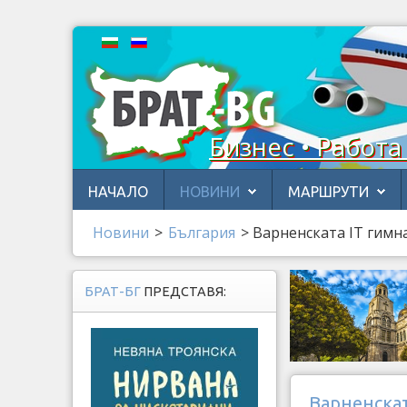
Бизнес • Работа
НАЧАЛО
НОВИНИ
МАРШРУТИ
Новини
>
България
>
Варненската IT гимн
БРАТ-БГ
ПРЕДСТАВЯ:
Варненскат