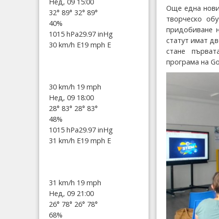
Нед, 09 15:00
Още една нови
32°
89°
32°
89°
творческо обу
40%
придобиване н
1015 hPa
29.97 inHg
статут имат д
30 km/h E
19 mph E
стане първат
програма на Go
30 km/h
19 mph
Нед, 09 18:00
28°
83°
28°
83°
48%
1015 hPa
29.97 inHg
31 km/h E
19 mph E
31 km/h
19 mph
Нед, 09 21:00
26°
78°
26°
78°
68%