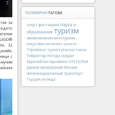
ПОПУЛЯРНИ
ТАГОВЕ
стая за
Наука и
спорт
фестивали
туризм
където
образование
ателни
авиакомпании
велотуризм
а LEGO®
изкуствен интелект
золото
ти, 32
туристически такси
TripAdvisor
дизайн,
Гибралтар
погода
скидки
ници с
отстъпки
Европейски парламент
 научим
ранни записвания
Япония
разказа
Железнодорожный транспорт
Гърция
летища