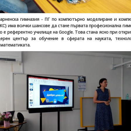
арненска гимназия - ПГ по компютърно моделиране и комп
КС) има всички шансове да стане първата професионална гим
о е референтно училище на Google. Това стана ясно при откр
ерен център за обучение в сферата на науката, техноло
 математиката.