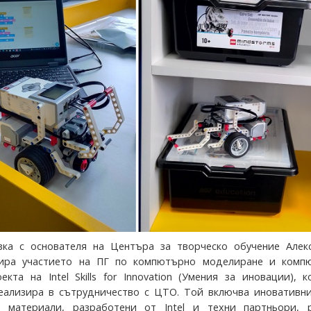
зка с основателя на Центъра за творческо обучение Алек
сира участието на ПГ по компютърно моделиране и комп
екта на Intel Skills for Innovation (Умения за иновации), 
еализира в сътрудничество с ЦТО. Той включва иновативн
и материали, разработени от Intel и техни партньори, 