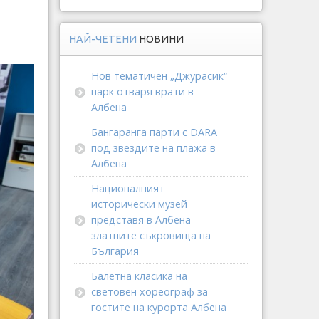
НАЙ-ЧЕТЕНИ
НОВИНИ
Нов тематичен „Джурасик“
парк отваря врати в
Албена
Бангаранга парти с DARA
под звездите на плажа в
Албена
Националният
исторически музей
представя в Албена
златните съкровища на
България
Балетна класика на
световен хореограф за
гостите на курорта Албена