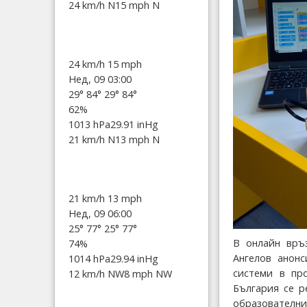
24 km/h N
15 mph N
24 km/h
15 mph
Нед, 09 03:00
29°
84°
29°
84°
62%
1013 hPa
29.91 inHg
21 km/h N
13 mph N
21 km/h
13 mph
Нед, 09 06:00
25°
77°
25°
77°
В онлайн връ
74%
Ангелов анон
1014 hPa
29.94 inHg
системи в про
12 km/h NW
8 mph NW
България се р
образователн