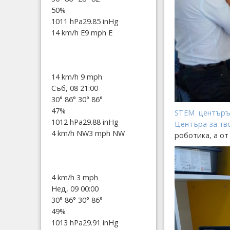
50%
1011 hPa
29.85 inHg
14 km/h E
9 mph E
14 km/h
9 mph
Съб, 08 21:00
30°
86°
30°
86°
47%
STEM центъръ
1012 hPa
29.88 inHg
Центъра за тв
4 km/h NW
3 mph NW
роботика, а от
4 km/h
3 mph
Нед, 09 00:00
30°
86°
30°
86°
49%
1013 hPa
29.91 inHg