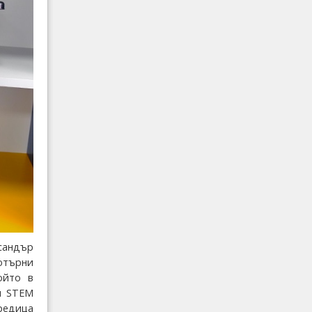
сандър
ютърни
който в
и STEM
редица