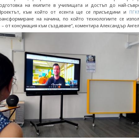
подготовка на екипите в училищата и достъп до най-съвр
„Проектът, към който от есента ще се присъедини и
ПГК
рансформиране на начина, по който технологиите се изпол
– от консумация към създаване“, коментира Александър Ангел