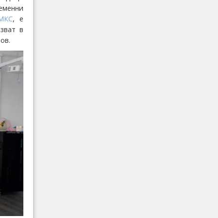
еменни
МКС
, е
зват в
ов.