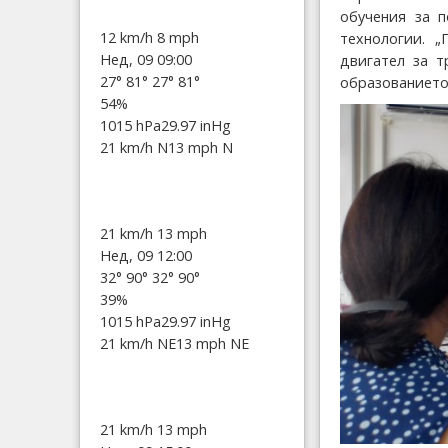
обучения за 
12 km/h
8 mph
технологии. 
Нед, 09 09:00
двигател за т
27°
81°
27°
81°
образованието 
54%
1015 hPa
29.97 inHg
21 km/h N
13 mph N
21 km/h
13 mph
Нед, 09 12:00
32°
90°
32°
90°
39%
1015 hPa
29.97 inHg
21 km/h NE
13 mph NE
21 km/h
13 mph