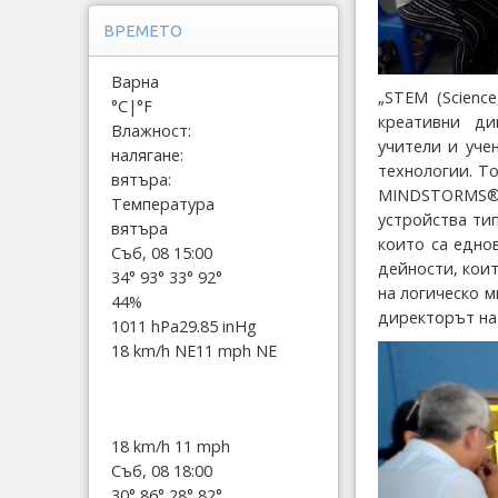
ВРЕМЕТО
Варна
„STEM (Science
°C
|
°F
креативни ди
Влажност:
учители и уче
налягане:
технологии. Т
вятъра:
MINDSTORMS® 
Температура
устройства ти
вятъра
които са едно
Съб, 08 15:00
дейности, коит
34°
93°
33°
92°
на логическо м
44%
директорът на 
1011 hPa
29.85 inHg
18 km/h NE
11 mph NE
18 km/h
11 mph
Съб, 08 18:00
30°
86°
28°
82°