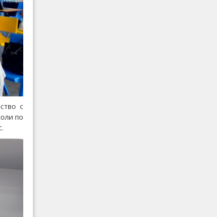
ство с
коли по
.