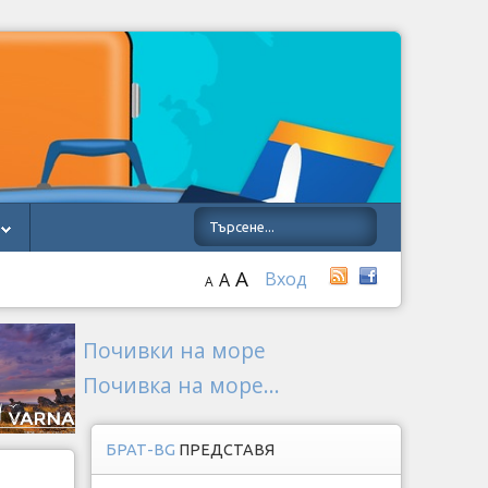
A
Вход
A
A
Почивки на море
Почивка на море...
БРАТ-BG
ПРЕДСТАВЯ