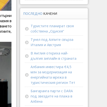
ПОСЛЕДНО
КАЧЕНИ
ютърни
назия в
Туристите планират своя
иването
собствена „Одисея“
гиите,
Тунел под Алпите свърза
Италия и Австрия
В Англия откриха най-
дългия зиплайн в страната
Албания инвестира €4,5
млн за модернизация на
енергийната мрежа в
туристическия регион Тет
Бангаранга парти с DARA
под звездите на плажа в
Албена