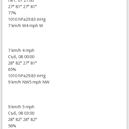
Пет, 07 21:00
27°
81°
27°
81°
77%
1010 hPa
29.83 inHg
7 km/h W
4 mph W
7 km/h
4 mph
Съб, 08 00:00
28°
82°
27°
81°
65%
1010 hPa
29.83 inHg
9 km/h NW
5 mph NW
9 km/h
5 mph
Съб, 08 03:00
28°
82°
28°
82°
56%