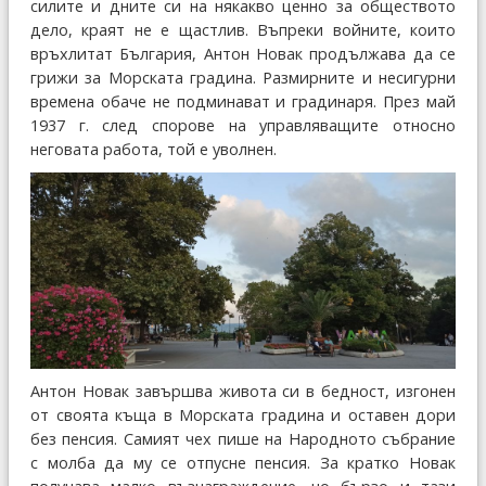
силите и дните си на някакво ценно за обществото
дело, краят не е щастлив. Въпреки войните, които
връхлитат България, Антон Новак продължава да се
грижи за Морската градина. Размирните и несигурни
времена обаче не подминават и градинаря. През май
1937 г. след спорове на управляващите относно
неговата работа, той е уволнен.
Антон Новак завършва живота си в бедност, изгонен
от своята къща в Морската градина и оставен дори
без пенсия. Самият чех пише на Народното събрание
с молба да му се отпусне пенсия. За кратко Новак