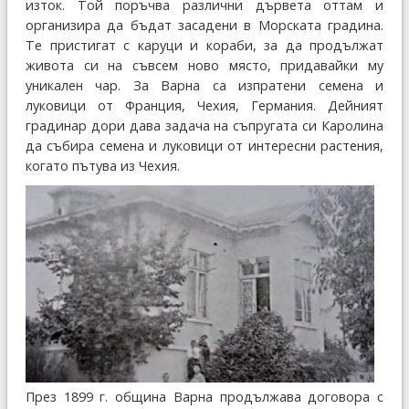
изток. Той поръчва различни дървета оттам и
организира да бъдат засадени в Морската градина.
Те пристигат с каруци и кораби, за да продължат
живота си на съвсем ново място, придавайки му
уникален чар. За Варна са изпратени семена и
луковици от Франция, Чехия, Германия. Дейният
градинар дори дава задача на съпругата си Каролина
да събира семена и луковици от интересни растения,
когато пътува из Чехия.
През 1899 г. община Варна продължава договора с