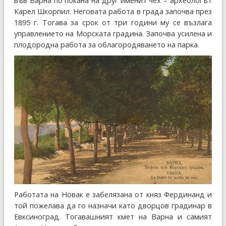
във Варна по покана на друг именит чех – археологът
Карел Шкорпил. Неговата работа в града започва през
1895 г. Тогава за срок от три години му се възлага
управлението на Морската градина. Започва усилена и
плодородна работа за облагородяването на парка.
Работата на Новак е забелязана от княз Фердинанд и
той пожелава да го назначи като дворцов градинар в
Евксиноград. Тогавашният кмет на Варна и самият