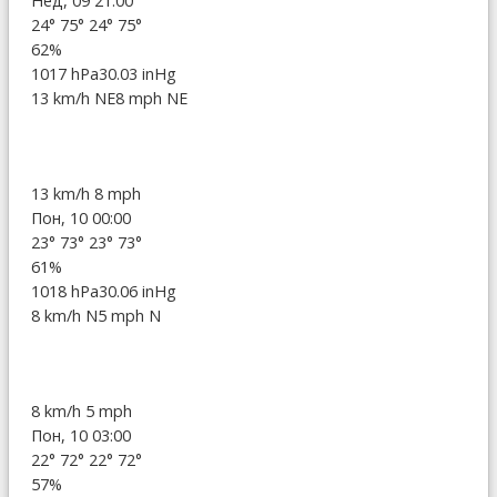
Нед, 09 21:00
24°
75°
24°
75°
62%
1017 hPa
30.03 inHg
13 km/h NE
8 mph NE
13 km/h
8 mph
Пон, 10 00:00
23°
73°
23°
73°
61%
1018 hPa
30.06 inHg
8 km/h N
5 mph N
8 km/h
5 mph
Пон, 10 03:00
22°
72°
22°
72°
57%