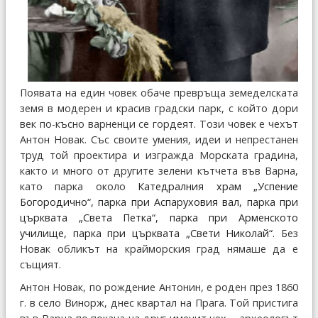
Появата на един човек обаче превръща земеделската
земя в модерен и красив градски парк, с който дори
век по-късно варненци се гордеят. Този човек е чехът
Антон Новак. Със своите умения, идеи и непрестанен
труд той проектира и изгражда Морската градина,
както и много от другите зелени кътчета във Варна,
като парка около
Катедралния храм „Успение
Богородично“, парка при Аспаруховия вал, парка при
църквата „Света Петка“, парка при Арменското
училище, парка при църквата „Свети Николай“.
Без
Новак обликът на крайморския град нямаше да е
същият.
Антон Новак, по рождение Антонин, е роден през 1860
г. в село Винорж, днес квартал на Прага. Той пристига