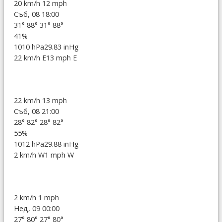
20 km/h
12 mph
Съб, 08 18:00
31°
88°
31°
88°
41%
1010 hPa
29.83 inHg
22 km/h E
13 mph E
22 km/h
13 mph
Съб, 08 21:00
28°
82°
28°
82°
55%
1012 hPa
29.88 inHg
2 km/h W
1 mph W
2 km/h
1 mph
Нед, 09 00:00
27°
80°
27°
80°