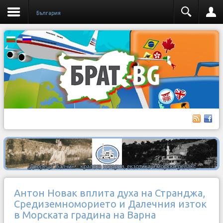
България
Антон Новак вплита духа на Странджа,
Средиземноморието и Далечния изток
в Морската градина на Варна