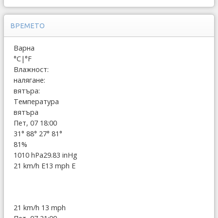
ВРЕМЕТО
Варна
°C
|
°F
Влажност:
налягане:
вятъра:
Температура
вятъра
Пет, 07 18:00
31°
88°
27°
81°
81%
1010 hPa
29.83 inHg
21 km/h E
13 mph E
21 km/h
13 mph