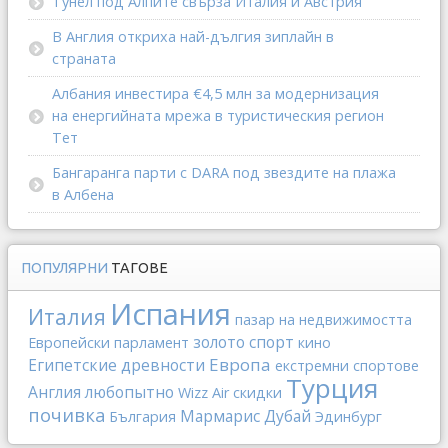
Тунел под Алпите свърза Италия и Австрия
В Англия откриха най-дългия зиплайн в
страната
Албания инвестира €4,5 млн за модернизация
на енергийната мрежа в туристическия регион
Тет
Бангаранга парти с DARA под звездите на плажа
в Албена
ПОПУЛЯРНИ
ТАГОВЕ
Испания
Италия
пазар на недвижимостта
золото
спорт
Европейски парламент
кино
Европа
Египетские древности
екстремни спортове
Турция
Англия
любопытно
Wizz Air
скидки
почивка
Мармарис
Дубай
България
Эдинбург