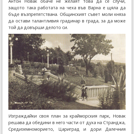
Антон Новак обаче не желаят това да се случи,
защото така работата на чеха във Варна е щяла да
бъде възпрепятствана. Общинският съвет моли княза
да остави талантливия градинар в града, за да може
той да довърши делото си.
Изграждайки своя план за крайморския парк, Новак
решава да обедини в него части от духа на Странджа,
Средиземноморието, Цариград и дори Далечния