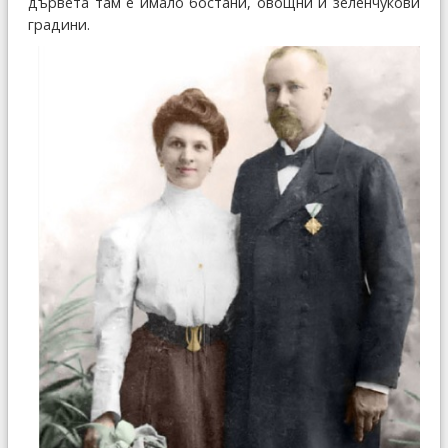
дървета там е имало бостани, овощни и зеленчукови
градини.