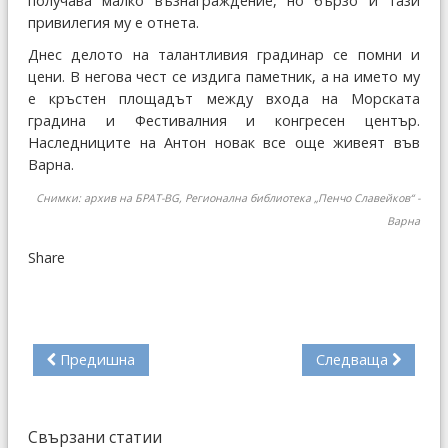
получава малко възнаграждение, но бързо и тази
привилегия му е отнета.
Днес делото на талантливия градинар се помни и
цени. В негова чест се издига паметник, а на името му
е кръстен площадът между входа на Морската
градина и Фестивалния и конгресен център.
Наследниците на Антон новак все още живеят във
Варна.
Снимки: архив на БРАТ-BG,
Регионална библиотека „Пенчо Славейков“ -
Варна
Share
Предишна
Следваща
Свързани статии