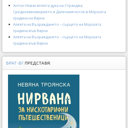
Антон Новак вплита духа на Странджа,
Средиземноморието и Далечния изток в Морската
градина на Варна
Алеята на Възраждането – сърцето на Морската
градина във Варна
Алеята на Възраждането – сърцето на Морската
градина във Варна
БРАТ-БГ
ПРЕДСТАВЯ: