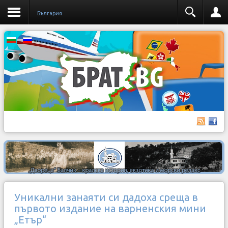
България
Уникални занаяти си дадоха среща в
първото издание на варненския мини
„Етър“