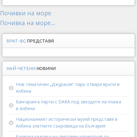
Почивки на море
Почивка на море...
БРАТ-BG
ПРЕДСТАВЯ
НАЙ-ЧЕТЕНИ
НОВИНИ
Нов тематичен „Джурасик“ парк отваря врати в
Албена
Бангаранга парти с DARA под звездите на плажа
в Албена
Националният исторически музей представя в
Албена златните съкровища на България
Балетна класика на световен хореограф за