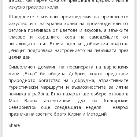
дърво, как парче кожа се превръща в цървули или в
изкусно гравиран колан.
Щандовете с изящни произведения на приложното
изкуство и с натурални храни на производители от
региона преливаха от цветове и вкусове, а звънките
гласове и кършните хора на самодейците от
читалищата във Вълчи дол и добричкия квартал
„Рилци“ подгряваха настроението на публиката през
целия ден.
Символичен домакин на премиерата на варненския
мини „Етър“ бе община Добрич, която представи
природното богатство на Добруджа, атрактивните
туристически маршрути и възможностите за лятна
почивка в района. Етно пазарът ще събере отново в
Мол Варна автентичния дух на българския
Североизток още следващата неделя – навръх
празника на светите братя Кирил и Методий.
Share