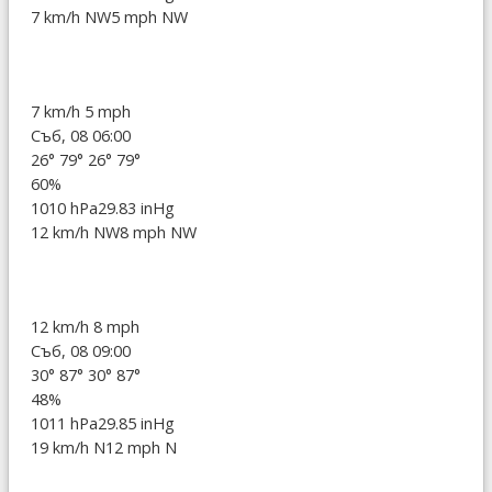
7 km/h NW
5 mph NW
7 km/h
5 mph
Съб, 08 06:00
26°
79°
26°
79°
60%
1010 hPa
29.83 inHg
12 km/h NW
8 mph NW
12 km/h
8 mph
Съб, 08 09:00
30°
87°
30°
87°
48%
1011 hPa
29.85 inHg
19 km/h N
12 mph N