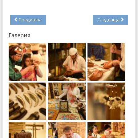
Предишна
Следваща
Галерия