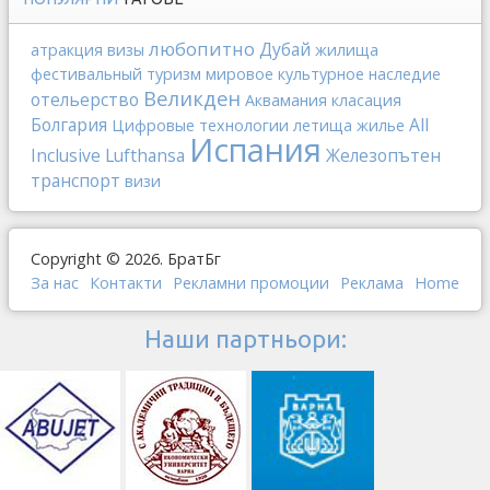
любопитно
Дубай
атракция
визы
жилища
фестивальный туризм
мировое культурное наследие
Великден
отельерство
Аквамания
класация
Болгария
All
Цифровые технологии
летища
жилье
Испания
Inclusive
Lufthansa
Железопътен
транспорт
визи
Copyright © 2026. БратБг
За нас
Контакти
Рекламни промоции
Реклама
Home
Наши партньори: