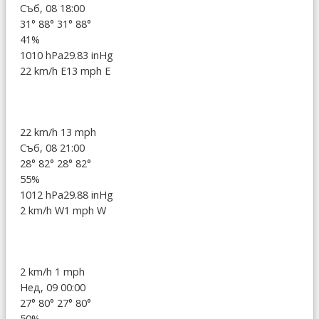
Съб, 08 18:00
31°
88°
31°
88°
41%
1010 hPa
29.83 inHg
22 km/h E
13 mph E
22 km/h
13 mph
Съб, 08 21:00
28°
82°
28°
82°
55%
1012 hPa
29.88 inHg
2 km/h W
1 mph W
2 km/h
1 mph
Нед, 09 00:00
27°
80°
27°
80°
50%