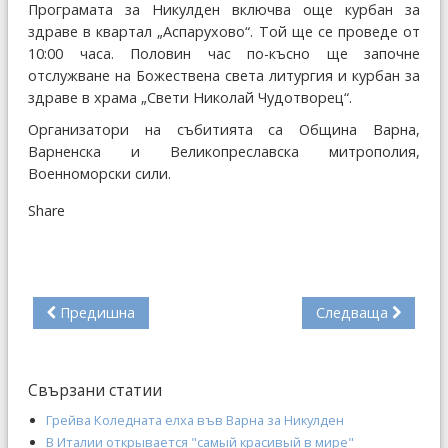
Програмата за Никулден включва още курбан за
здраве в квартал „Аспарухово“. Той ще се проведе от
10:00 часа. Половин час по-късно ще започне
отслужване на Божествена света литургия и курбан за
здраве в храма „Свети Николай Чудотворец“.
Организатори на събитията са Община Варна,
Варненска и Великопреславска митрополия,
Военноморски сили.
Share
Предишна
Следваща
Свързани статии
Грейва Коледната елха във Варна за Никулден
В Италии открывается "самый красивый в мире"