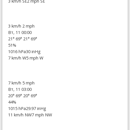
3 km/h SE
2 mph SE
3 km/h
2 mph
Вт, 11 00:00
21°
69°
21°
69°
51%
1016 hPa
30 inHg
7 km/h W
5 mph W
7 km/h
5 mph
Вт, 11 03:00
20°
69°
20°
69°
44%
1015 hPa
29.97 inHg
11 km/h NW
7 mph NW