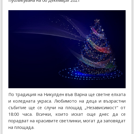
Публикувана на 06 Декември 2021
По традиция на Никулден във Варна ще светне елхата
и коледната украса. Любимото на деца и възрастни
събитие ще се случи на площад „Независимост“ от
18:00 часа. Всички, които искат още днес да се
порадват на красивите светлинки, могат да заповядат
на площада.