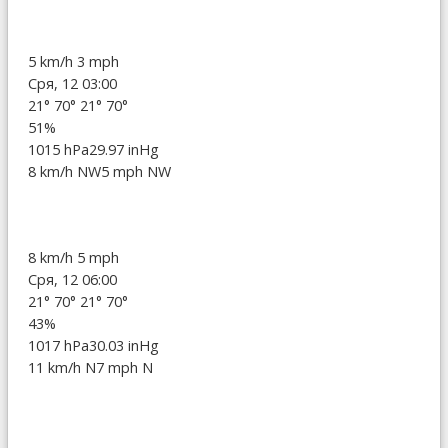
5 km/h
3 mph
Сря, 12 03:00
21°
70°
21°
70°
51%
1015 hPa
29.97 inHg
8 km/h NW
5 mph NW
8 km/h
5 mph
Сря, 12 06:00
21°
70°
21°
70°
43%
1017 hPa
30.03 inHg
11 km/h N
7 mph N