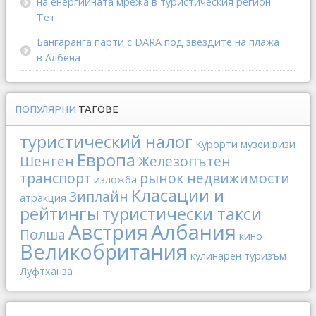
на енергийната мрежа в туристическия регион
Тет
Бангаранга парти с DARA под звездите на плажа
в Албена
ПОПУЛЯРНИ
ТАГОВЕ
туристический налог
Курорти
музеи
визи
Европа
Шенген
Железопътен
транспорт
рынок недвижимости
изложба
Класации и
Зиплайн
атракция
рейтингы
туристически такси
Австрия
Албания
Полша
кино
Великобритания
кулинарен туризъм
Луфтханза