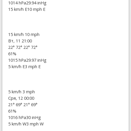
1014 hPa
29.94 inHg
15 km/h E
10 mph E
15 km/h
10 mph
Вт, 11 21:00
22°
72°
22°
72°
61%
1015 hPa
29.97 inHg
5 km/h E
3 mph E
5 km/h
3 mph
Сря, 12 00:00
21°
69°
21°
69°
61%
1016 hPa
30 inHg
5 km/h W
3 mph W