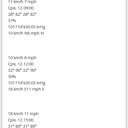
11 km/h
7 mph
Сря, 12 09:00
28°
82°
28°
82°
37%
1017 hPa
30.03 inHg
10 km/h N
6 mph N
10 km/h
6 mph
Сря, 12 12:00
32°
90°
32°
90°
30%
1017 hPa
30.03 inHg
18 km/h E
11 mph E
18 km/h
11 mph
Сря, 12 15:00
31°
89°
31°
89°