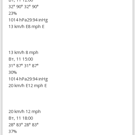
32°
90°
32°
90°
23%
1014 hPa
29.94 inHg
13 km/h E
8 mph E
13 km/h
8 mph
Вт, 11 15:00
31°
87°
31°
87°
30%
1014 hPa
29.94 inHg
20 km/h E
12 mph E
20 km/h
12 mph
Вт, 11 18:00
28°
83°
28°
83°
37%