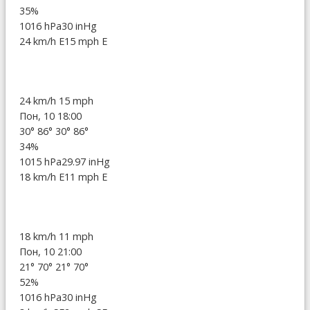
35%
1016 hPa
30 inHg
24 km/h E
15 mph E
24 km/h
15 mph
Пон, 10 18:00
30°
86°
30°
86°
34%
1015 hPa
29.97 inHg
18 km/h E
11 mph E
18 km/h
11 mph
Пон, 10 21:00
21°
70°
21°
70°
52%
1016 hPa
30 inHg