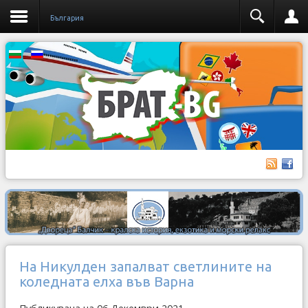
България
На Никулден запалват светлините на
коледната елха във Варна