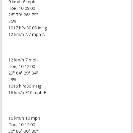
9 km/h
6 mph
Пон, 10 09:00
26°
79°
26°
79°
35%
1017 hPa
30.03 inHg
12 km/h N
7 mph N
12 km/h
7 mph
Пон, 10 12:00
29°
84°
29°
84°
29%
1016 hPa
30 inHg
16 km/h E
10 mph E
16 km/h
10 mph
Пон, 10 15:00
30°
86°
30°
86°