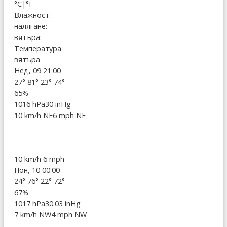
°C
|
°F
Влажност:
налягане:
вятъра:
Температура
вятъра
Нед, 09 21:00
27°
81°
23°
74°
65%
1016 hPa
30 inHg
10 km/h NE
6 mph NE
10 km/h
6 mph
Пон, 10 00:00
24°
76°
22°
72°
67%
1017 hPa
30.03 inHg
7 km/h NW
4 mph NW