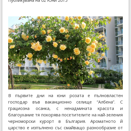
Публикувана на 02 Юни 2015
В първите дни на юни розата е пълновластен
господар във ваканционно селище “Албена”. С
грациозна осанка, с ненадмината красота и
благоухание тя покорява посетителите на най-зеления
черноморски курорт в България. Ароматното й
царство е изпълнено със смайващо разнообразие от