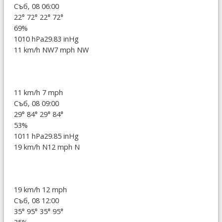
Съб, 08 06:00
22°
72°
22°
72°
69%
1010 hPa
29.83 inHg
11 km/h NW
7 mph NW
11 km/h
7 mph
Съб, 08 09:00
29°
84°
29°
84°
53%
1011 hPa
29.85 inHg
19 km/h N
12 mph N
19 km/h
12 mph
Съб, 08 12:00
35°
95°
35°
95°