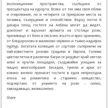
експозиционни пространства, съобщиха от
пресцентъра на курорта. Всяко от тях има своя облик
и очарование, но и четирите са прекрасни места за
почивка, съзерцание и спокойствие. Върху почти 6
декара площ гостите на Албена могат да видят,
докоснат и вдъхнат аромата на стотици рози,
преливащо от бяло в пясъчно-жълто и ярко оранжево,
от бледорозово в малиново червено и тъмно-кадифен
пурпур. Богатата колекция от сортове съперничи на
най-известните розови градини в Европа. Големи
цветни петна в различни багри се редуват край светли
алеи и кръгли площадки, създавайки усещане за
пищно многообразие. Беседки, тунели и арки от
ковано желязо пренасят гостите в една непреходна
епоха на романтика и старинно изящество,
подчертано от уханието на рози - силно,
завладяващо, великолепно.
Share