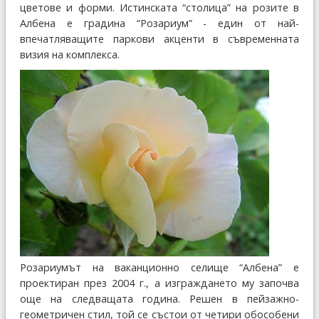
цветове и форми. Истинската “столица” на розите в
Албена е градина “Розариум” - един от най-
впечатляващите паркови акценти в съвременната
визия на комплекса.
Розариумът на ваканционно селище “Албена” е
проектиран през 2004 г., а изграждането му започва
още на следващата година. Решен в пейзажно-
геометричен стил, той се състои от четири обособени