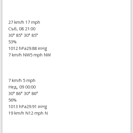
27 km/h
17 mph
Съб, 08 21:00
30°
85°
30°
85°
53%
1012 hPa
29.88 inHg
7 km/h NW
5 mph NW
7 km/h
5 mph
Нед, 09 00:00
30°
86°
30°
86°
56%
1013 hPa
29.91 inHg
19 km/h N
12 mph N