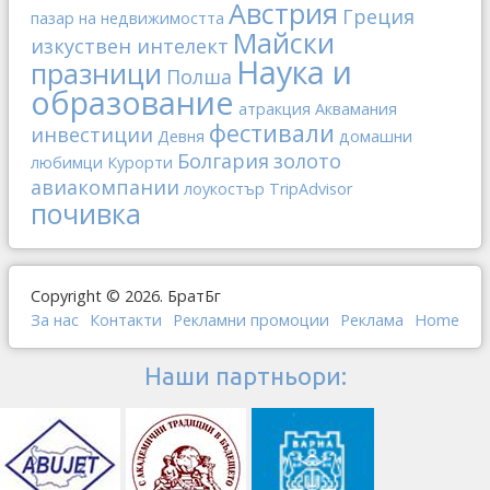
Австрия
Греция
пазар на недвижимостта
Майски
изкуствен интелект
Наука и
празници
Полша
образование
атракция
Аквамания
фестивали
инвестиции
Девня
домашни
Болгария
золото
любимци
Курорти
авиакомпании
лоукостър
TripAdvisor
почивка
Copyright © 2026. БратБг
За нас
Контакти
Рекламни промоции
Реклама
Home
Наши партньори: