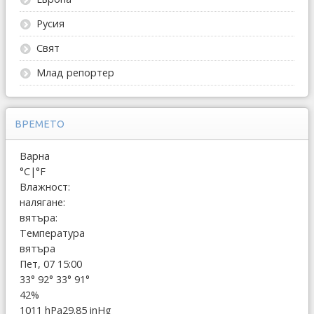
Русия
Свят
Млад репортер
ВРЕМЕТО
Варна
°C
|
°F
Влажност:
налягане:
вятъра:
Температура
вятъра
Пет, 07 15:00
33°
92°
33°
91°
42%
1011 hPa
29.85 inHg