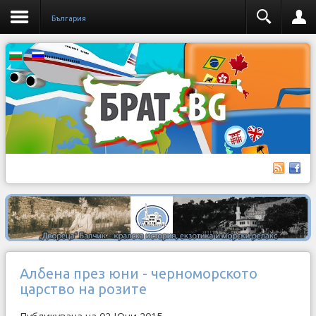
България
Албена през юни - черноморското
царство на розите