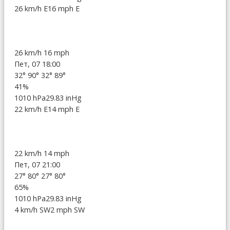
26 km/h E
16 mph E
26 km/h
16 mph
Пет, 07 18:00
32°
90°
32°
89°
41%
1010 hPa
29.83 inHg
22 km/h E
14 mph E
22 km/h
14 mph
Пет, 07 21:00
27°
80°
27°
80°
65%
1010 hPa
29.83 inHg
4 km/h SW
2 mph SW