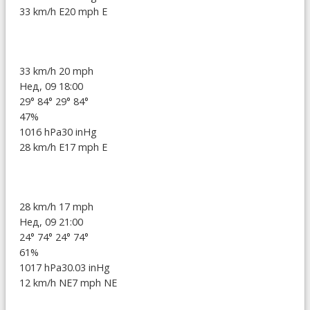
33 km/h E
20 mph E
33 km/h
20 mph
Нед, 09 18:00
29°
84°
29°
84°
47%
1016 hPa
30 inHg
28 km/h E
17 mph E
28 km/h
17 mph
Нед, 09 21:00
24°
74°
24°
74°
61%
1017 hPa
30.03 inHg
12 km/h NE
7 mph NE