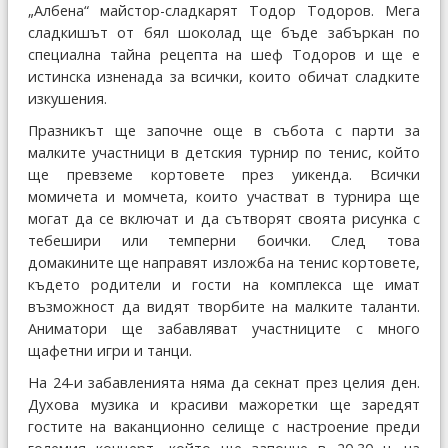
„Албена“ майстор-сладкарят Тодор Тодоров. Мега
сладкишът от бял шоколад ще бъде забъркан по
специална тайна рецепта на шеф Тодоров и ще е
истинска изненада за всички, които обичат сладките
изкушения.
Празникът ще започне още в събота с парти за
малките участници в детския турнир по тенис, който
ще превземе кортовете през уикенда. Всички
момичета и момчета, които участват в турнира ще
могат да се включат и да сътворят своята рисунка с
тебешири или темперни боички. След това
домакините ще направят изложба на тенис кортовете,
където родители и гости на комплекса ще имат
възможност да видят творбите на малките таланти.
Аниматори ще забавляват участниците с много
щафетни игри и танци.
На 24-и забавленията няма да секнат през целия ден.
Духова музика и красиви мажоретки ще заредят
гостите на ваканционно селище с настроение преди