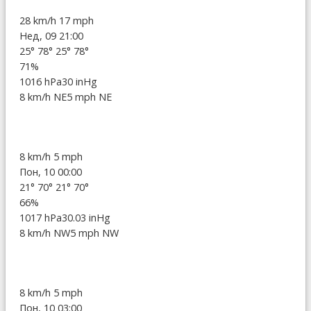
28 km/h
17 mph
Нед, 09 21:00
25°
78°
25°
78°
71%
1016 hPa
30 inHg
8 km/h NE
5 mph NE
8 km/h
5 mph
Пон, 10 00:00
21°
70°
21°
70°
66%
1017 hPa
30.03 inHg
8 km/h NW
5 mph NW
8 km/h
5 mph
Пон, 10 03:00