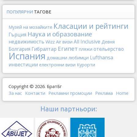
ПОПУЛЯРНИ
ТАГОВЕ
Класации и рейтинги
Музей на мозайките
Наука и образование
Гърция
недвижимость
All Inclusive
Wizz Air
визи
Девня
Египет
Болгария
Гибралтар
отельерство
пляжи
Испания
Lufthansa
домашни любимци
инвестиции
електронни визи
Курорти
Copyright © 2026. БратБг
За нас
Контакти
Рекламни промоции
Реклама
Home
Наши партньори: