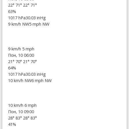
22°
71°
22°
71°
63%
1017 hPa
30.03 inHg
9 km/h NW
5 mph NW
9 km/h
5 mph
Пон, 10 06:00
21°
70°
21°
70°
64%
1017 hPa
30.03 inHg
10 km/h NW
6 mph NW
10 km/h
6 mph
Пон, 10 09:00
28°
83°
28°
83°
41%