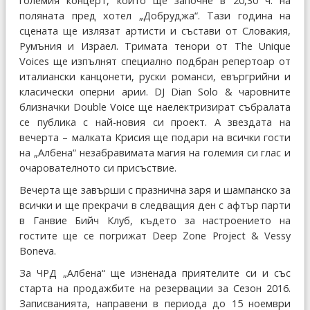
големия концерт, който ще започне в 20,30 ч. на
поляната пред хотел „Добруджа“. Тази година на
сцената ще излязат артисти и състави от Словакия,
Румъния и Израел. Тримата тенори от The Unique
Voices ще изпълнят специално подбран репертоар от
италиански канцонети, руски романси, евъргрийни и
класически оперни арии. DJ Dian Solo & чаровните
близначки Double Voice ще наелектризират събралата
се публика с най-новия си проект. А звездата на
вечерта – малката Крисия ще подари на всички гости
на „Албена“ незабравимата магия на големия си глас и
очарователното си присъствие.
Вечерта ще завърши с празнична заря и шампанско за
всички и ще прекрачи в следващия ден с афтър парти
в Ганвие Бийч Клуб, където за настроението на
гостите ще се погрижат Deep Zone Project & Vessy
Boneva.
За ЧРД „Албена“ ще изненада приятелите си и със
старта на продажбите на резервации за Сезон 2016.
Записванията, направени в периода до 15 ноември