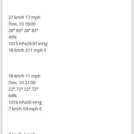
27 km/h
17 mph
Пон, 10 18:00
28°
83°
28°
83°
43%
1015 hPa
29.97 inHg
18 km/h E
11 mph E
18 km/h
11 mph
Пон, 10 21:00
22°
72°
22°
72°
64%
1016 hPa
30 inHg
7 km/h E
4 mph E