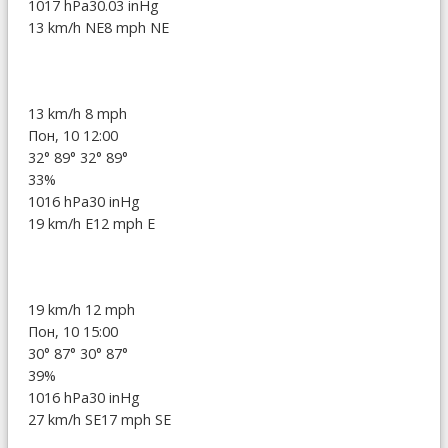
1017 hPa
30.03 inHg
13 km/h NE
8 mph NE
13 km/h
8 mph
Пон, 10 12:00
32°
89°
32°
89°
33%
1016 hPa
30 inHg
19 km/h E
12 mph E
19 km/h
12 mph
Пон, 10 15:00
30°
87°
30°
87°
39%
1016 hPa
30 inHg
27 km/h SE
17 mph SE