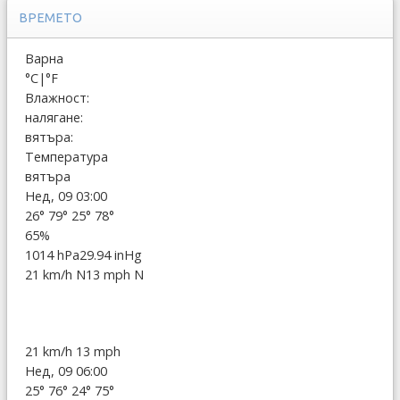
ВРЕМЕТО
Варна
°C
|
°F
Влажност:
налягане:
вятъра:
Температура
вятъра
Нед, 09 03:00
26°
79°
25°
78°
65%
1014 hPa
29.94 inHg
21 km/h N
13 mph N
21 km/h
13 mph
Нед, 09 06:00
25°
76°
24°
75°