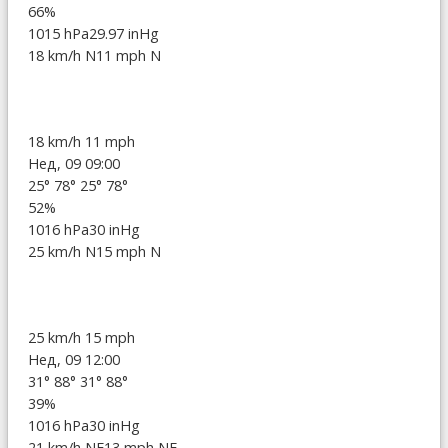
66%
1015 hPa
29.97 inHg
18 km/h N
11 mph N
18 km/h
11 mph
Нед, 09 09:00
25°
78°
25°
78°
52%
1016 hPa
30 inHg
25 km/h N
15 mph N
25 km/h
15 mph
Нед, 09 12:00
31°
88°
31°
88°
39%
1016 hPa
30 inHg
21 km/h NE
13 mph NE