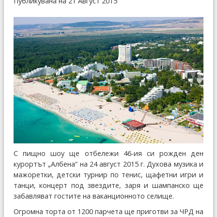
Публикувана на 21 Август 2015
С пищно шоу ще отбележи 46-ия си рожден ден
курортът „Албена“ на 24 август 2015 г. Духова музика и
мажоретки, детски турнир по тенис, щафетни игри и
танци, концерт под звездите, заря и шампанско ще
забавляват гостите на ваканционното селище.
Огромна торта от 1200 парчета ще приготви за ЧРД на