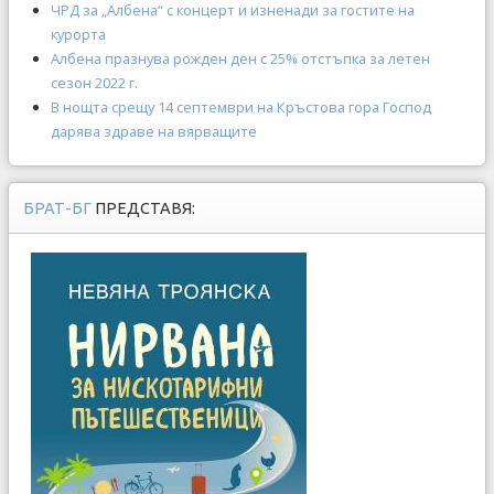
ЧРД за „Албена“ с концерт и изненади за гостите на
курорта
Албена празнува рожден ден с 25% отстъпка за летен
сезон 2022 г.
В нощта срещу 14 септември на Кръстова гора Господ
дарява здраве на вярващите
БРАТ-БГ
ПРЕДСТАВЯ: