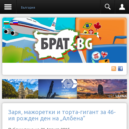
България
Заря, мажоретки и торта-гигант за 46-
ия рожден ден на „Албена“