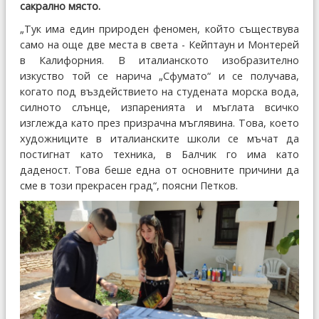
сакрално място.
„Тук има един природен феномен, който съществува
само на още две места в света - Кейптаун и Монтерей
в Калифорния. В италианското изобразително
изкуство той се нарича „Сфумато“ и се получава,
когато под въздействието на студената морска вода,
силното слънце, изпаренията и мъглата всичко
изглежда като през призрачна мъглявина. Това, което
художниците в италианските школи се мъчат да
постигнат като техника, в Балчик го има като
даденост. Това беше една от основните причини да
сме в този прекрасен град“, поясни Петков.