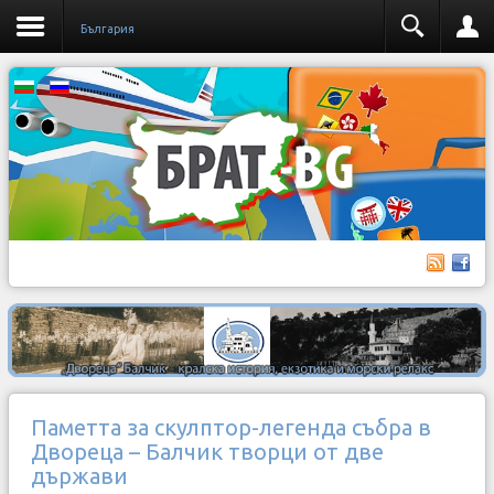
България
Паметта за скулптор-легенда събра в
Двореца – Балчик творци от две
държави