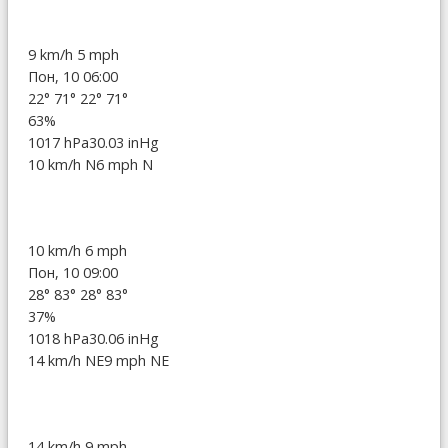
9 km/h
5 mph
Пон, 10 06:00
22°
71°
22°
71°
63%
1017 hPa
30.03 inHg
10 km/h N
6 mph N
10 km/h
6 mph
Пон, 10 09:00
28°
83°
28°
83°
37%
1018 hPa
30.06 inHg
14 km/h NE
9 mph NE
14 km/h
9 mph