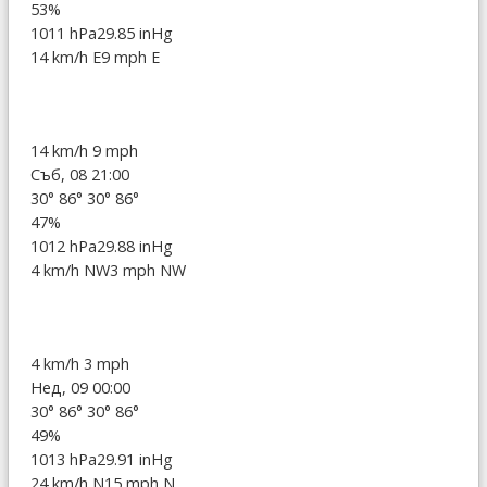
53%
1011 hPa
29.85 inHg
14 km/h E
9 mph E
14 km/h
9 mph
Съб, 08 21:00
30°
86°
30°
86°
47%
1012 hPa
29.88 inHg
4 km/h NW
3 mph NW
4 km/h
3 mph
Нед, 09 00:00
30°
86°
30°
86°
49%
1013 hPa
29.91 inHg
24 km/h N
15 mph N