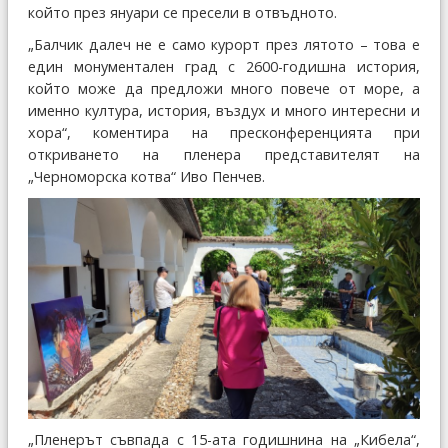
който през януари се пресели в отвъдното.
„Балчик далеч не е само курорт през лятото – това е
един монументален град с 2600-годишна история,
който може да предложи много повече от море, а
именно култура, история, въздух и много интересни и
хора“, коментира на пресконференцията при
откриването на пленера представителят на
„Черноморска котва“ Иво Пенчев.
„Пленерът съвпада с 15-ата годишнина на „Кибела“,