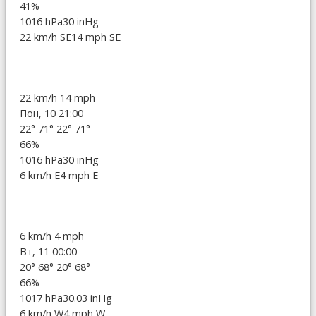
41%
1016 hPa
30 inHg
22 km/h SE
14 mph SE
22 km/h
14 mph
Пон, 10 21:00
22°
71°
22°
71°
66%
1016 hPa
30 inHg
6 km/h E
4 mph E
6 km/h
4 mph
Вт, 11 00:00
20°
68°
20°
68°
66%
1017 hPa
30.03 inHg
6 km/h W
4 mph W