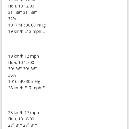
Пон, 10 12:00
31°
88°
31°
88°
32%
1017 hPa
30.03 inHg
19 km/h E
12 mph E
19 km/h
12 mph
Пон, 10 15:00
30°
86°
30°
86°
38%
1016 hPa
30 inHg
28 km/h E
17 mph E
28 km/h
17 mph
Пон, 10 18:00
27°
81°
27°
81°