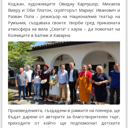
Коджан, художниците Овидиу Карпушор, Михаела
Виеру и Оби Платон, скулпторът Мариус Иванович и
Разван Попа – режисьор на Националния театър на
Румъния, създаваха своите творби сред приказната
атмосфера на вила „Сюита“ с кауза – да помогнат на
болниците в Балчик и Каварна.
Произведенията, създадени в рамките на пленера, ще
бъдат дарени от авторите за благотворителен търг,
приходите от който ще подпомогнат детските