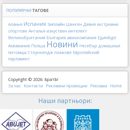
ПОПУЛЯРНИ
ТАГОВЕ
Испания
Зиплайн
Шенген
Аланья
Девня
екстремни
Анталья
изкуствен интелект
спортове
Великобритания
България
авиокомпания
Единбург
Новини
Полша
Аквамания
Несебър
домашные
Стоунхендж
питомцы
плажове
Европейский
парламент
Copyright © 2026. БратБг
За нас
Контакти
Рекламни промоции
Реклама
Home
Наши партньори: