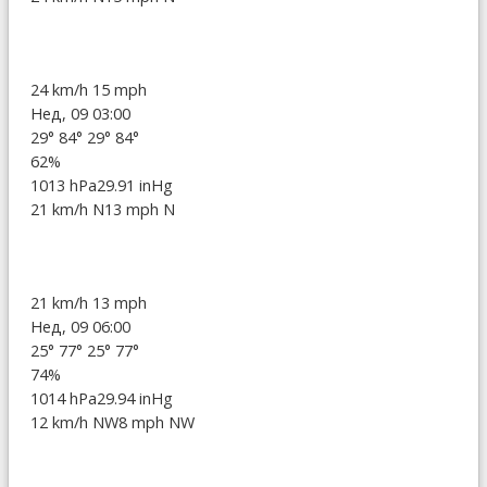
24 km/h
15 mph
Нед, 09 03:00
29°
84°
29°
84°
62%
1013 hPa
29.91 inHg
21 km/h N
13 mph N
21 km/h
13 mph
Нед, 09 06:00
25°
77°
25°
77°
74%
1014 hPa
29.94 inHg
12 km/h NW
8 mph NW