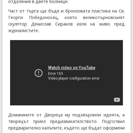
отделения в двете болници.
Част от търга ще бъде и бронзовата пластика на Св.
Георги Победоносец, която великотърновският
скулптор Денислав Сираков изля на живо пред
журналистите.
Домакините от Двореца му подхвърлили идеята, а
творецът приел предизвикателството. Подготвил
предварително калъпите, където ще бъдат оформени