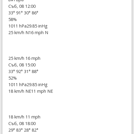
Съб, 08 12:00
33°
91°
30°
86°
58%
1011 hPa
29.85 inHg
25 km/h N
16 mph N
25 km/h
16 mph
Съб, 08 15:00
33°
92°
31°
88°
52%
1011 hPa
29.85 inHg
18 km/h NE
11 mph NE
18 km/h
11 mph
Съб, 08 18:00
29°
83°
28°
82°