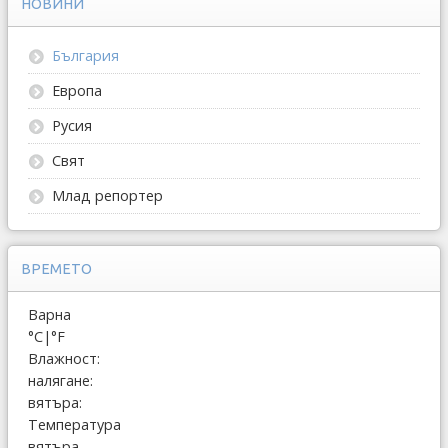
НОВИНИ
България
Европа
Русия
Свят
Млад репортер
ВРЕМЕТО
Варна
°C
|
°F
Влажност:
налягане:
вятъра:
Температура
вятъра