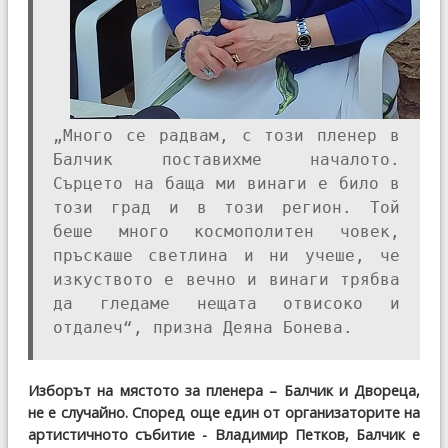
„Много се радвам, с този пленер в
Балчик поставихме началото.
Сърцето на баща ми винаги е било в
този град и в този регион. Той
беше много космополитен човек,
пръскаше светлина и ни учеше, че
изкуството е вечно и винаги трябва
да гледаме нещата отвисоко и
отдалеч“, призна Деяна Бонева.
Изборът на мястото за пленера – Балчик и Двореца,
не е случайно. Според още един от организаторите на
артистичното събитие - Владимир Петков, Балчик е