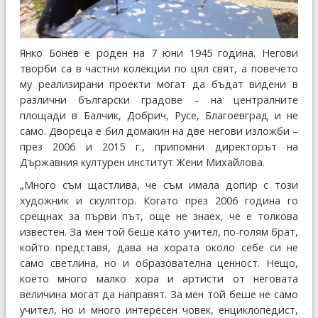
Янко Бонев е роден на 7 юни 1945 година. Негови
творби са в частни колекции по цял свят, а повечето
му реализирани проекти могат да бъдат видени в
различни български градове – на централните
площади в Балчик, Добрич, Русе, Благоевград и не
само. Двореца е бил домакин на две негови изложби –
през 2006 и 2015 г., припомни директорът на
Държавния културен институт Жени Михайлова.
„Много съм щастлива, че съм имала допир с този
художник и скулптор. Когато през 2006 година го
срещнах за първи път, още не знаех, че е толкова
известен. За мен той беше като учител, по-голям брат,
който представя, дава на хората около себе си не
само светлина, но и образователна ценност. Нещо,
което много малко хора и артисти от неговата
величина могат да направят. За мен той беше не само
учител, но и много интересен човек, енциклопедист,