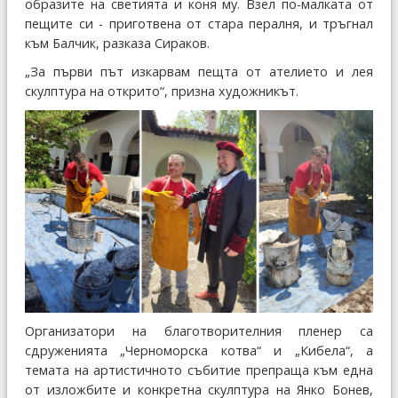
образите на светията и коня му. Взел по-малката от
пещите си - приготвена от стара пералня, и тръгнал
към Балчик, разказа Сираков.
„За първи път изкарвам пещта от ателието и лея
скулптура на открито“, призна художникът.
Организатори на благотворителния пленер са
сдруженията „Черноморска котва“ и „Кибела“, а
темата на артистичното събитие препраща към една
от изложбите и конкретна скулптура на Янко Бонев,