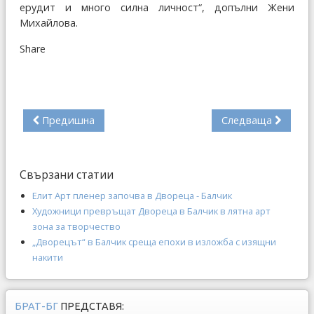
ерудит и много силна личност“, допълни Жени
Михайлова.
Share
Предишна
Следваща
Свързани статии
Елит Арт пленер започва в Двореца - Балчик
Художници превръщат Двореца в Балчик в лятна арт
зона за творчество
„Дворецът“ в Балчик среща епохи в изложба с изящни
накити
БРАТ-БГ
ПРЕДСТАВЯ: