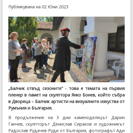
Публикувана на 02 Юни 2023
„Балчик отвъд сезоните“ - това е темата на първия
пленер в памет на скулптора Янко Бонев, който събра
в Двореца – Балчик артисти на визуалните изкуства от
Румъния и България.
В продължение на 3 дни каменоделецът Дарин
Ганчев, скулпторът Денислав Сираков и художникът
Радослав Рудачев-Руди от България, фотографът Ади