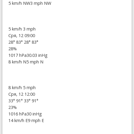
5 km/h NW
3 mph NW
5 km/h
3 mph
Сря, 12 09:00
28°
83°
28°
83°
28%
1017 hPa
30.03 inHg
8 km/h N
5 mph N
8 km/h
5 mph
Сря, 12 12:00
33°
91°
33°
91°
23%
1016 hPa
30 inHg
14 km/h E
9 mph E