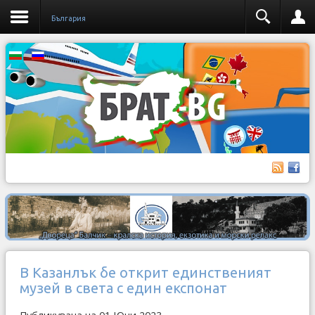
България
В Казанлък бе открит единственият
музей в света с един експонат