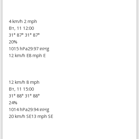
4 km/h
2 mph
Вт, 11 12:00
31°
87°
31°
87°
20%
1015 hPa
29.97 inHg
12 km/h E
8 mph E
12 km/h
8 mph
Вт, 11 15:00
31°
88°
31°
88°
24%
1014 hPa
29.94 inHg
20 km/h SE
13 mph SE