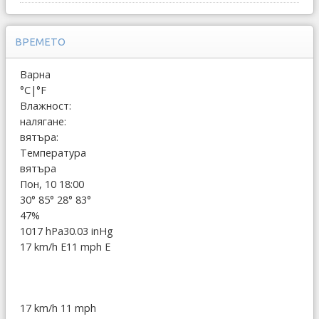
ВРЕМЕТО
Варна
°C
|
°F
Влажност:
налягане:
вятъра:
Температура
вятъра
Пон, 10 18:00
30°
85°
28°
83°
47%
1017 hPa
30.03 inHg
17 km/h E
11 mph E
17 km/h
11 mph