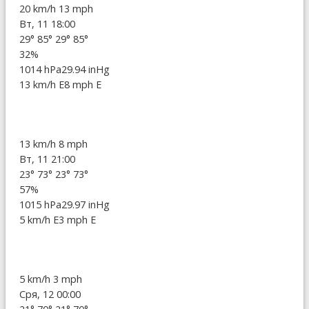
20 km/h
13 mph
Вт, 11 18:00
29°
85°
29°
85°
32%
1014 hPa
29.94 inHg
13 km/h E
8 mph E
13 km/h
8 mph
Вт, 11 21:00
23°
73°
23°
73°
57%
1015 hPa
29.97 inHg
5 km/h E
3 mph E
5 km/h
3 mph
Сря, 12 00:00