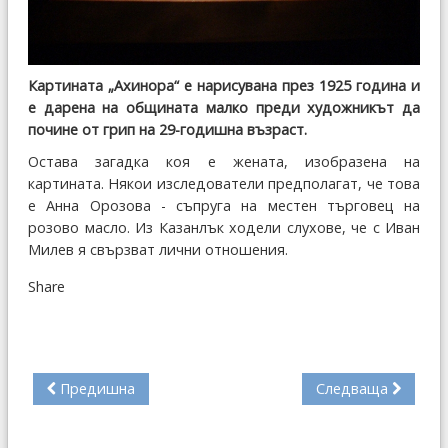
Картината „Ахинора“ е нарисувана през 1925 година и
е дарена на общината малко преди художникът да
почине от грип на 29-годишна възраст.
Остава загадка коя е жената, изобразена на
картината. Някои изследователи предполагат, че това
е Анна Орозова - съпруга на местен търговец на
розово масло. Из Казанлък ходели слухове, че с Иван
Милев я свързват лични отношения.
Share
Предишна
Следваща