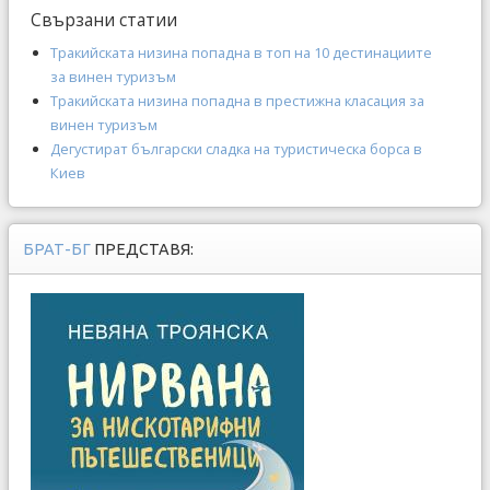
Свързани статии
Тракийската низина попадна в топ на 10 дестинациите
за винен туризъм
Тракийската низина попадна в престижна класация за
винен туризъм
Дегустират български сладка на туристическа борса в
Киев
БРАТ-БГ
ПРЕДСТАВЯ: