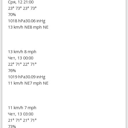
Сря, 12 21:00
23°
73°
23°
73°
70%
1018 hPa
30.06 inHg
13 km/h NE
8 mph NE
13 km/h
8 mph
Чет, 13 00:00
22°
71°
22°
71°
76%
1019 hPa
30.09 inHg
11 km/h NE
7 mph NE
11 km/h
7 mph
Чет, 13 03:00
21°
71°
21°
71°
73%