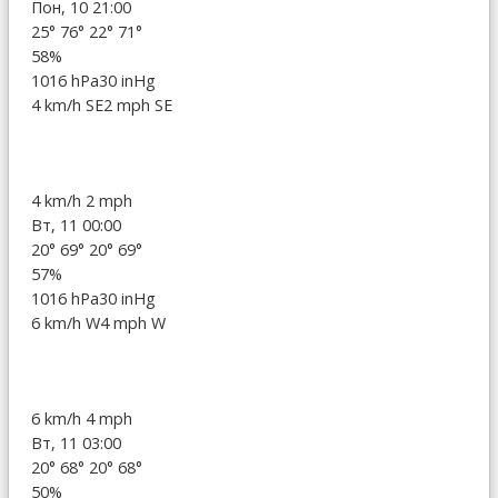
Пон, 10 21:00
25°
76°
22°
71°
58%
1016 hPa
30 inHg
4 km/h SE
2 mph SE
4 km/h
2 mph
Вт, 11 00:00
20°
69°
20°
69°
57%
1016 hPa
30 inHg
6 km/h W
4 mph W
6 km/h
4 mph
Вт, 11 03:00
20°
68°
20°
68°
50%