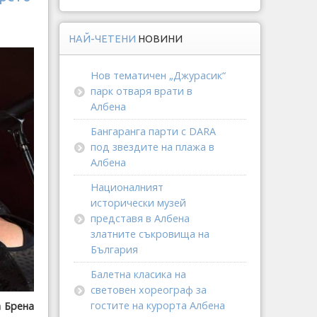
НАЙ-ЧЕТЕНИ
НОВИНИ
Нов тематичен „Джурасик“
парк отваря врати в
Албена
Бангаранга парти с DARA
под звездите на плажа в
Албена
Националният
исторически музей
представя в Албена
златните съкровища на
България
Балетна класика на
световен хореограф за
гостите на курорта Албена
а Брена