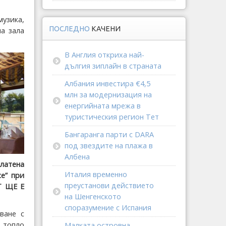
узика,
ПОСЛЕДНО
КАЧЕНИ
на зала
В Англия откриха най-
дългия зиплайн в страната
Албания инвестира €4,5
млн за модернизация на
енергийната мрежа в
туристическия регион Тет
Бангаранга парти с DARA
под звездите на плажа в
Албена
латена
Италия временно
ce” при
преустанови действието
Т ЩЕ Е
на Шенгенското
споразумение с Испания
ване с
 топло
Малката островна