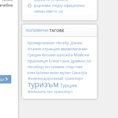
ечебна
държава Науру официално
смени името си
ПОПУЛЯРНИ
ТАГОВЕ
Дания
бронирование
Несебр
Италия
авиакомпании
атракция
Греция
Япония
Майски
изложба
празници
Египетские древности
Несебър
екстремни спортове
електронни визи
музеи
Синатра
Железнодорожный транспорт
ща
туризъм
Турция
Железопътен транспорт