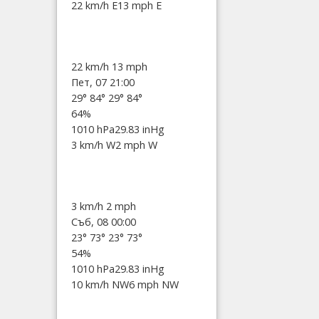
22 km/h E
13 mph E
22 km/h
13 mph
Пет, 07 21:00
29°
84°
29°
84°
64%
1010 hPa
29.83 inHg
3 km/h W
2 mph W
3 km/h
2 mph
Съб, 08 00:00
23°
73°
23°
73°
54%
1010 hPa
29.83 inHg
10 km/h NW
6 mph NW