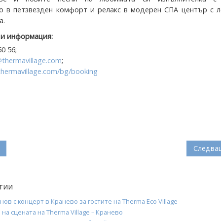
о в петзвезден комфорт и релакс в модерен СПА център с л
а.
 и информация:
0 56;
@thermavillage.com
;
thermavillage.com/bg/booking
Следва
тии
ов с концерт в Кранево за гостите на Therma Eco Village
 на сцената на Therma Village – Кранево