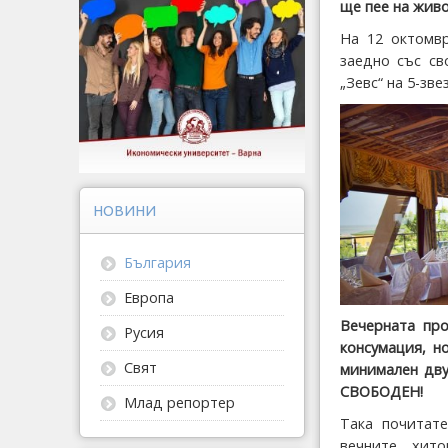
ще пее на живо
На 12 октомвр
заедно със св
„Зевс“ на 5-зв
НОВИНИ
България
Европа
Вечерната пр
Русия
консумация, но
Свят
минимален дву
СВОБОДЕН!
Млад репортер
Така почитат
вечните хит