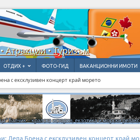
 • Атракции • Туризъм
ОТДИХ +
ФОТО-ГИД
ВАКАНЦИОННИ ИМОТИ
рена с ексклузивен концерт край морето
и: Лепа Брена с ексклузивен концерт край м