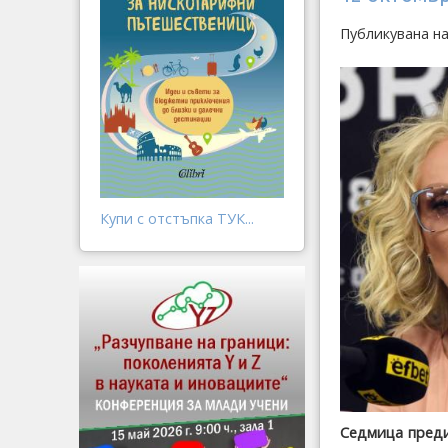
Публикувана на
Купи с отстъпка ТУК...
Седмица преди