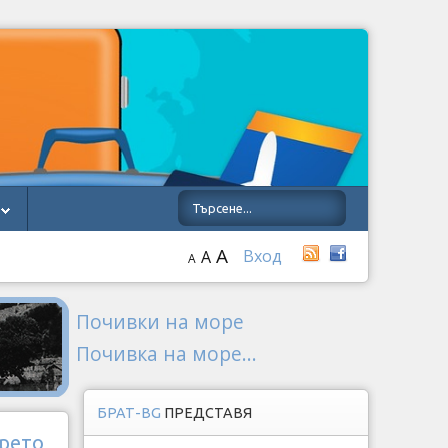
A
Вход
A
A
Почивки на море
Почивка на море...
БРАТ-BG
ПРЕДСТАВЯ
орето