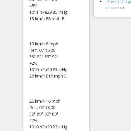
„Therma Villa
45%
гостите си
1011 hPa
29.85 inHg
13 km/h E
8 mph E
13 km/h
8 mph
Пет, 07 15:00
33°
92°
33°
92°
42%
1010 hPa
29.83 inHg
26 km/h E
16 mph E
26 km/h
16 mph
Пет, 07 18:00
32°
89°
32°
89°
42%
1010 hPa
29.83 inHg