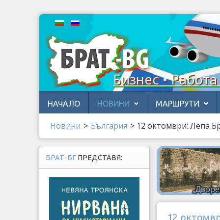
Бизнес • Работа
НАЧАЛО
НОВИНИ
МАРШРУТИ
Новини
>
България
>
12 октомври: Лепа Б
БРАТ-БГ
ПРЕДСТАВЯ:
12 октомвр