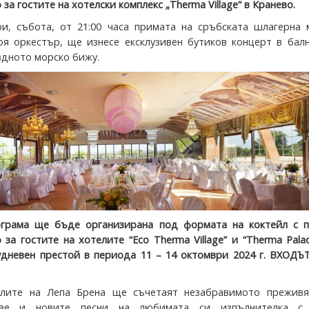
 за гостите на хотелски комплекс „Therma Village“ в Кранево.
и, събота, от 21:00 часа примата на сръбската шлагерна м
оя оркестър, ще изнесе ексклузивeн бутиков концерт в бал
ездното морско бижу.
ограма ще бъде организирана под формата на коктейл с п
 за гостите на хотелите “Eco Therma Village” и “Therma Pala
дневен престой в периода 11 – 14 октомври 2024 г. ВХОДЪ
елите на Лепа Брена ще съчетаят незабравимото преживя
ове и новите песни на любимата си изпълнителка с