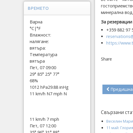
гостоприемств
ВРЕМЕТО
минерална вод
За резервации
Варна
°C
|
°F
+359 882 97 5
Влажност:
reservations
налягане:
https://www.
вятъра:
Температура
Share
вятъра
Пет, 07 09:00
29°
85°
25°
77°
68%
1012 hPa
29.88 inHg
Предишна
11 km/h N
7 mph N
Свързани ста
11 km/h
7 mph
Веселин Марин
Пет, 07 12:00
11 май: Глория
35°
96°
31°
88°