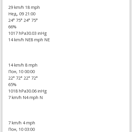
29 km/h
18 mph
Нед, 09 21:00
24°
75°
24°
75°
66%
1017 hPa
30.03 inHg
14 km/h NE
8 mph NE
14 km/h
8 mph
Пон, 10 00:00
22°
72°
22°
72°
65%
1018 hPa
30.06 inHg
7 km/h N
4 mph N
7 km/h
4 mph
Пон, 10 03:00