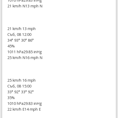
1010 hPa
29.83 inHg
21 km/h N
13 mph N
21 km/h
13 mph
Съб, 08 12:00
34°
93°
30°
86°
45%
1011 hPa
29.85 inHg
25 km/h N
16 mph N
25 km/h
16 mph
Съб, 08 15:00
33°
92°
33°
92°
35%
1010 hPa
29.83 inHg
22 km/h E
14 mph E