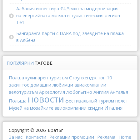
Албания инвестира €4,5 млн за модернизация
на енергийната мрежа в туристическия регион
Тет
Бангаранга парти с DARA под звездите на плажа
в Албена
ПОПУЛЯРНИ
ТАГОВЕ
Полша
Стоунхендж
кулинарен туризъм
топ 10
закинтос
авиакомпании
домашни любимци
Археология
любопытно
Англия
Анталья
велотуризъм
новости
Польша
фестивальный туризм
полет
Италия
Музей на мозайките
авиокомпании
скидки
Copyright © 2026. БратБг
За нас
Контакти
Рекламни промоции
Реклама
Home