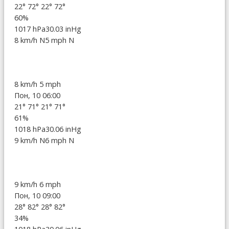
22°
72°
22°
72°
60%
1017 hPa
30.03 inHg
8 km/h N
5 mph N
8 km/h
5 mph
Пон, 10 06:00
21°
71°
21°
71°
61%
1018 hPa
30.06 inHg
9 km/h N
6 mph N
9 km/h
6 mph
Пон, 10 09:00
28°
82°
28°
82°
34%