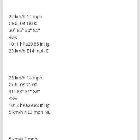
22 km/h
14 mph
Съб, 08 18:00
30°
85°
30°
85°
43%
1011 hPa
29.85 inHg
23 km/h E
14 mph E
23 km/h
14 mph
Съб, 08 21:00
31°
88°
31°
88°
48%
1012 hPa
29.88 inHg
5 km/h NE
3 mph NE
5 km/h
3 mph