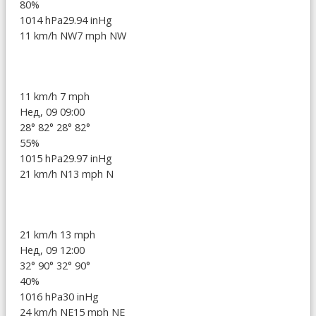
80%
1014 hPa
29.94 inHg
11 km/h NW
7 mph NW
11 km/h
7 mph
Нед, 09 09:00
28°
82°
28°
82°
55%
1015 hPa
29.97 inHg
21 km/h N
13 mph N
21 km/h
13 mph
Нед, 09 12:00
32°
90°
32°
90°
40%
1016 hPa
30 inHg
24 km/h NE
15 mph NE