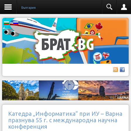
България
Катедра „Информатика“ при ИУ – Варна
празнува 55 г. с международна научна
конференция