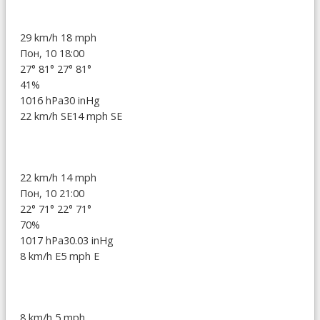
29 km/h
18 mph
Пон, 10 18:00
27°
81°
27°
81°
41%
1016 hPa
30 inHg
22 km/h SE
14 mph SE
22 km/h
14 mph
Пон, 10 21:00
22°
71°
22°
71°
70%
1017 hPa
30.03 inHg
8 km/h E
5 mph E
8 km/h
5 mph