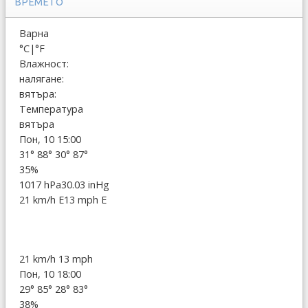
ВРЕМЕТО
Варна
°C
|
°F
Влажност:
налягане:
вятъра:
Температура
вятъра
Пон, 10 15:00
31°
88°
30°
87°
35%
1017 hPa
30.03 inHg
21 km/h E
13 mph E
21 km/h
13 mph
Пон, 10 18:00
29°
85°
28°
83°
38%