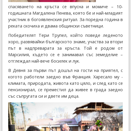
спасяването на кръста се впусна и момиче – 10-
годишната Магдалена Пенева, която бе и най-младият
участник в богоявленския ритуал. За поредна година в
реката скочиха и двама общински съветници.
Победителят Тери Трупел, който поведе леденото
хоро, развявайки българското знаме, участва за втори
път в надпреварата за кръста. Той е родом от
Марсилия, където се е занимавал със земеделие –
отглеждал най-вече босилек и лук.
В Девня за първи път дошъл на гости на приятел, с
когото работели заедно във Франция. Харесало му -
климата, природата, живота като цяло, и след като се
пенсионирал, се преместил да живее в града заедно
със съпругата си и двете им деца.