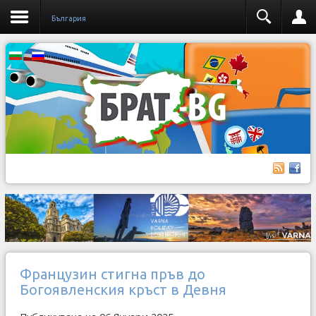
България
Французин стигна пръв до
Богоявленския кръст в Девня