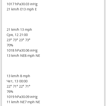
1017 hPa
30.03 inHg
21 km/h E
13 mph E
21 km/h
13 mph
Сря, 12 21:00
23°
73°
23°
73°
70%
1018 hPa
30.06 inHg
13 km/h NE
8 mph NE
13 km/h
8 mph
Чет, 13 00:00
22°
71°
22°
71°
76%
1019 hPa
30.09 inHg
11 km/h NE
7 mph NE