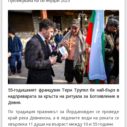
Публикувана на 06 Януари 2025
55-годишният французин Тери Трупел бе най-бърз в
надпреварата за кръста на ритуала за Богоявление в
Девня.
По традиция празникът за Йордановден се проведе
край река Девненска, а в ледените води на реката се
хвърлиха 11 души на възраст между 10 и 55 години.