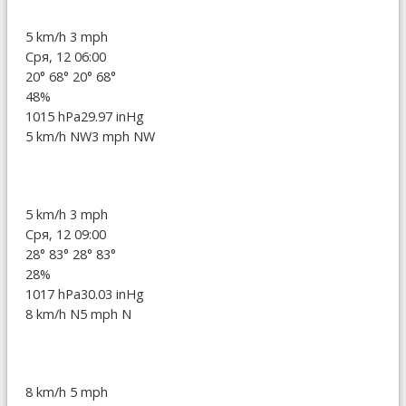
5 km/h
3 mph
Сря, 12 06:00
20°
68°
20°
68°
48%
1015 hPa
29.97 inHg
5 km/h NW
3 mph NW
5 km/h
3 mph
Сря, 12 09:00
28°
83°
28°
83°
28%
1017 hPa
30.03 inHg
8 km/h N
5 mph N
8 km/h
5 mph