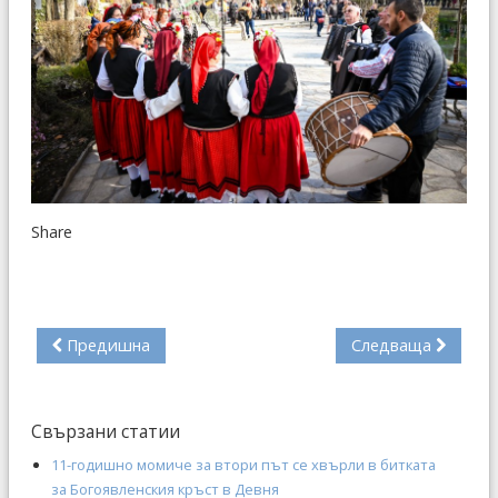
Share
Предишна
Следваща
Свързани статии
11-годишно момиче за втори път се хвърли в битката
за Богоявленския кръст в Девня