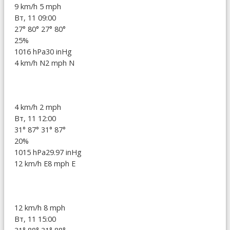
9 km/h
5 mph
Вт, 11 09:00
27°
80°
27°
80°
25%
1016 hPa
30 inHg
4 km/h N
2 mph N
4 km/h
2 mph
Вт, 11 12:00
31°
87°
31°
87°
20%
1015 hPa
29.97 inHg
12 km/h E
8 mph E
12 km/h
8 mph
Вт, 11 15:00