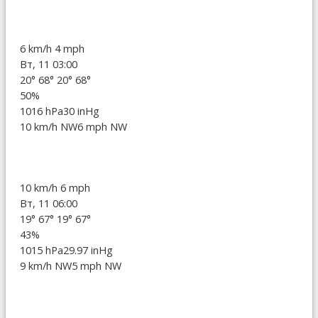
6 km/h
4 mph
Вт, 11 03:00
20°
68°
20°
68°
50%
1016 hPa
30 inHg
10 km/h NW
6 mph NW
10 km/h
6 mph
Вт, 11 06:00
19°
67°
19°
67°
43%
1015 hPa
29.97 inHg
9 km/h NW
5 mph NW