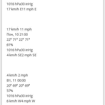
1016 hPa
30 inHg
17 km/h E
11 mph E
17 km/h
11 mph
Пон, 10 21:00
22°
71°
22°
71°
61%
1016 hPa
30 inHg
4 km/h SE
2 mph SE
4 km/h
2 mph
Вт, 11 00:00
20°
69°
20°
69°
57%
1016 hPa
30 inHg
6 km/h W
4 mph W