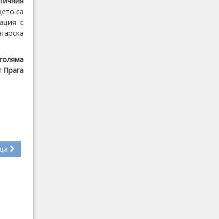
тичния
дето са
ация с
гарска
голяма
т Прага
ща