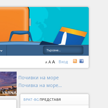
A
Вход
A
A
Почивки на море
Почивка на море...
БРАТ-BG
ПРЕДСТАВЯ