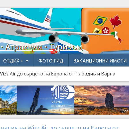
 • Атракции • Туризъм
ОТДИХ +
ФОТО-ГИД
ВАКАНЦИОННИ ИМОТИ
Wizz Air до сърцето на Европа от Пловдив и Варна
нация на Wizz Air до сърцето на Европа от