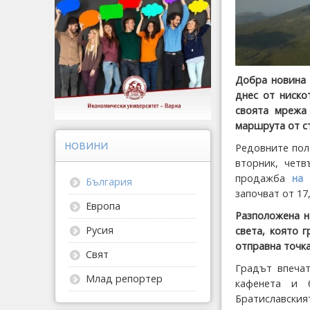
Добра новина 
днес от ниско
своята мрежа
маршрута от с
НОВИНИ
Редовните пол
вторник, четв
продажба
на 
България
започват от 17
Европа
Разположена н
Русия
света, която 
отправна точка
Свят
Градът впечат
Млад репортер
кафенета и 
Братиславският