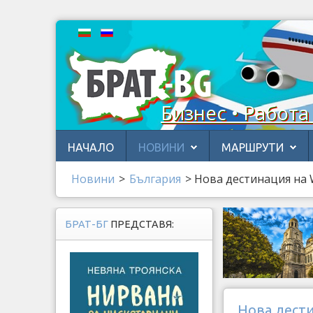
Бизнес • Работа
НАЧАЛО
НОВИНИ
МАРШРУТИ
Новини
>
България
>
Нова дестинация на 
БРАТ-БГ
ПРЕДСТАВЯ:
Нова дести