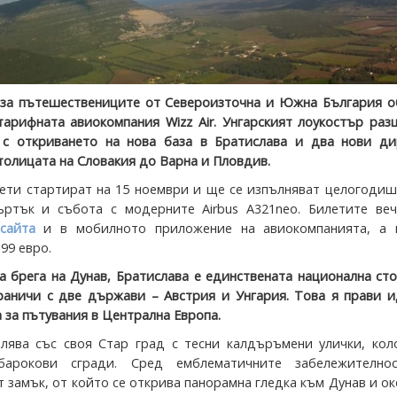
за пътешествениците от Североизточна и Южна България о
тарифната авиокомпания Wizz Air. Унгарският лоукостър ра
 с откриването на нова база в Братислава и два нови ди
толицата на Словакия до Варна и Пловдив.
ети стартират на 15 ноември и ще се изпълняват целогодиш
ъртък и събота с модерните Airbus A321neo. Билетите веч
сайта
и в мобилното приложение на авиокомпанията, а 
,99 евро.
а брега на Дунав, Братислава е единствената национална ст
граничи с две държави – Австрия и Унгария. Това я прави 
 за пътувания в Централна Европа.
лява със своя Стар град с тесни калдъръмени улички, кол
барокови сгради. Сред емблематичните забележително
 замък, от който се открива панорамна гледка към Дунав и о