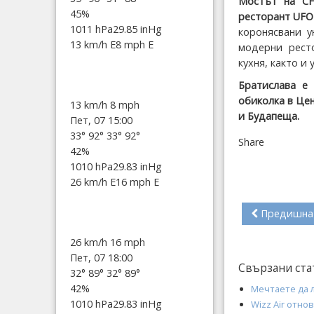
Мостът на СН
45%
ресторант UFO
1011 hPa
29.85 inHg
коронясвани у
13 km/h E
8 mph E
модерни ресто
кухня, както и
Братислава е 
обиколка в Цен
13 km/h
8 mph
и Будапеща.
Пет, 07 15:00
33°
92°
33°
92°
Share
42%
1010 hPa
29.83 inHg
26 km/h E
16 mph E
Предишна
26 km/h
16 mph
Пет, 07 18:00
Свързани ста
32°
89°
32°
89°
42%
Мечтаете да л
1010 hPa
29.83 inHg
Wizz Air отно