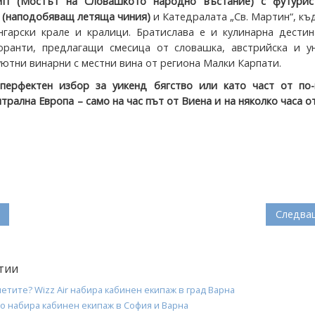
П (Мостът на Словашкото народно въстание) с футурис
 (наподобяващ летяща чиния)
и Катедралата „Св. Мартин“, къ
нгарски крале и кралици. Братислава е и кулинарна дестин
ранти, предлагащи смесица от словашка, австрийска и ун
 уютни винарни с местни вина от региона Малки Карпати.
перфектен избор за уикенд бягство или като част от по-
трална Европа – само на час път от Виена и на няколко часа о
Следва
тии
етите? Wizz Air набира кабинен екипаж в град Варна
во набира кабинен екипаж в София и Варна