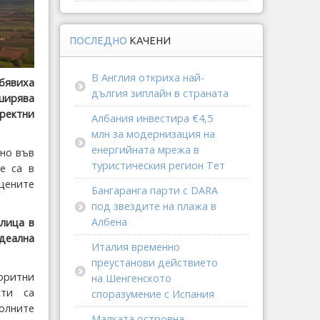
ПОСЛЕДНО
КАЧЕНИ
В Англия откриха най-
бявиха
дългия зиплайн в страната
зширява
ректни
Албания инвестира €4,5
млн за модернизация на
енергийната мрежа в
но във
туристическия регион Тет
е са в
цените
Бангаранга парти с DARA
под звездите на плажа в
Албена
олица в
идеална
Италия временно
преустанови действието
оритни
на Шенгенското
сти са
споразумение с Испания
колните
Малката островна