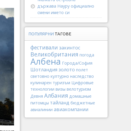
държава Науру официално
смени името си
ПОПУЛЯРНИ
ТАГОВЕ
фестивали
закинтос
Великобритания
погода
Албена
Города/София
Шотландия
золото
полет
световно културно наследство
кулинарен туризъм
Цифровые
технологии
визы
велотуризм
Албания
Девня
домашные
тайланд
питомцы
бюджетные
авиакомпании
авиалинии