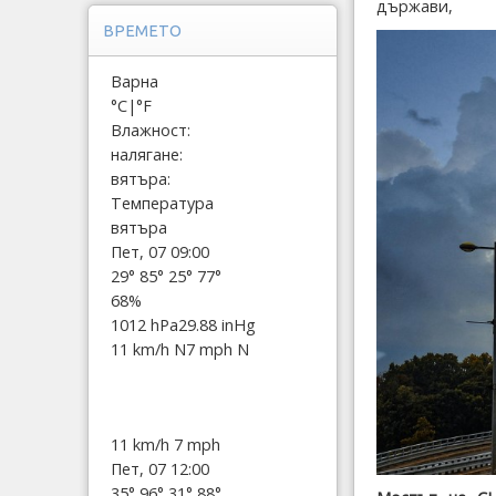
държави,
ВРЕМЕТО
Варна
°C
|
°F
Влажност:
налягане:
вятъра:
Температура
вятъра
Пет, 07 09:00
29°
85°
25°
77°
68%
1012 hPa
29.88 inHg
11 km/h N
7 mph N
11 km/h
7 mph
Пет, 07 12:00
35°
96°
31°
88°