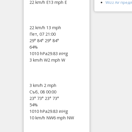
22 km/h E
13 mph E
Wizz Air пред
22 km/h
13 mph
Пет, 07 21:00
29°
84°
29°
84°
64%
1010 hPa
29.83 inHg
3 km/h W
2 mph W
3 km/h
2 mph
Съб, 08 00:00
23°
73°
23°
73°
54%
1010 hPa
29.83 inHg
10 km/h NW
6 mph NW