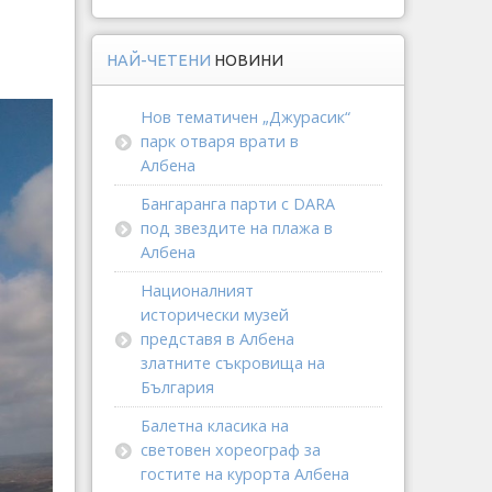
НАЙ-ЧЕТЕНИ
НОВИНИ
Нов тематичен „Джурасик“
парк отваря врати в
Албена
Бангаранга парти с DARA
под звездите на плажа в
Албена
Националният
исторически музей
представя в Албена
златните съкровища на
България
Балетна класика на
световен хореограф за
гостите на курорта Албена