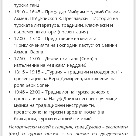
турски танц
16:10 – 16:45 – Проф. д-р Мийрям Неджиб Салим-
Ахмед, ШУ „Епископ К. Преславски“ - История на
турската литература, традиции, класически и
съвременни автори (презентация)
17:00 – 17:40 – Представяне на книгата
“Приключенията на Господин Кактус” от Севинч
Ахмед, Варна
17:50 – 17:05 – Дервишки танц (Сема) в
изпълнение на Реджаил Редджеб
18:15 – 19:15 – „Турция – традиции и модерност“ -
презентация на Вера Демирева, изпълнения на
роял Берк Сопен
19:45 – 23:00 – Традиционна турска вечеря с
представяне на Насуф Даил и неговите ученици –
музика на традиционни инструменти,
представяне на турски народни носии (на
български, турски и английски език).
Исторически музей с галерия, град Дулово – експонати
(бит) и турски носии – по време на двудневното