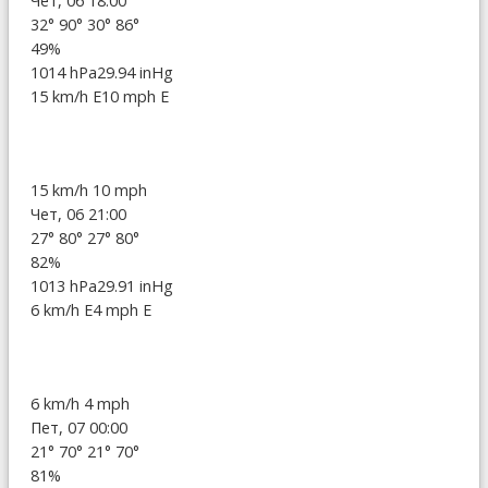
Чет, 06 18:00
32°
90°
30°
86°
49%
1014 hPa
29.94 inHg
15 km/h E
10 mph E
15 km/h
10 mph
Чет, 06 21:00
27°
80°
27°
80°
82%
1013 hPa
29.91 inHg
6 km/h E
4 mph E
6 km/h
4 mph
Пет, 07 00:00
21°
70°
21°
70°
81%