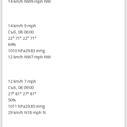
14 km/h NW
9 mph NW
14 km/h
9 mph
Съб, 08 06:00
22°
71°
22°
71°
64%
1010 hPa
29.83 inHg
12 km/h NW
7 mph NW
12 km/h
7 mph
Съб, 08 09:00
27°
81°
27°
81°
50%
1011 hPa
29.85 inHg
29 km/h N
18 mph N