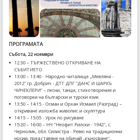
ПРОГРАМАТА
Събота, 22 ноември
12:30 – ТЪРЖЕСТВЕНО ОТКРИВАНЕ НА
СЪБИТИЕТО
13:00 – 13:40 - Народно читалище „Мевляна -
2012” гр. Добрич - ДТГ ДПГ “ДАНС И ШАРКЪ
ЧИЧЕКЛЕРИ” – песни, танци, стихотворения и
поговорки на български и турски език
13:50 – 14:15 - Осман и Орхан Исмаил (Разград) –
откриване изложба живопис и скулптура
14:15 – 15:05 - Урок по рисуване
15:20 – 16:00 – НЧ "Неофит Рилски - 1942", с.
Чернолик, обл. Силистра - Ревю на традиционни
носии, представяне на обичай „къносване“,