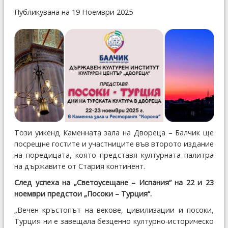
Публикувана на 19 Ноември 2025
Този уикенд Каменната зала на Двореца – Балчик ще
посрещне гостите и участниците във второто издание
на поредицата, която представя културната палитра
на държавите от Стария континент.
След успеха на „Светоусещане – Испания“ на 22 и 23
ноември предстои „Посоки – Турция“.
„Вечен кръстопът на векове, цивилизации и посоки,
Турция ни е завещала безценно културно-историческо