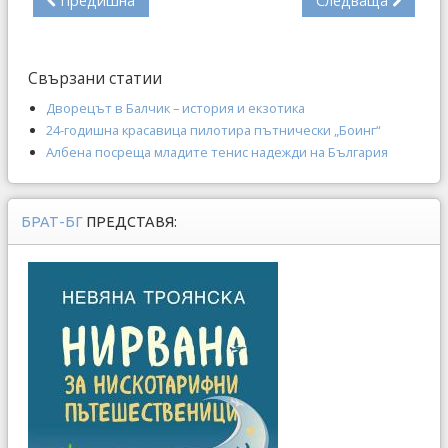
Предишна
Следваща
Свързани статии
Дворецът в Балчик – история и екзотика
24-годишна красавица пилотира пътнически „Боинг“
Албена посреща младите тенис надежди на България
БРАТ-БГ
ПРЕДСТАВЯ: