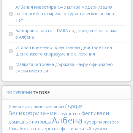
Албания инвестира €4,5 млн за модернизация
на енергийната мрежа в туристическия регион
Тет
Бангаранга парти с DARA под звездите на плажа
в Албена
Италия временно преустанови действието на
Шенгенското споразумение с Испания
Малката островна държава Науру официално
смени името си
ПОПУЛЯРНИ
ТАГОВЕ
Гърция
Девня
визы
авиокомпании
Великобритания
фестивали
лоукостър
Албена
домашные питомцы
Курорти
экстрем
Лисабон
отельерство
фестивальный туризм