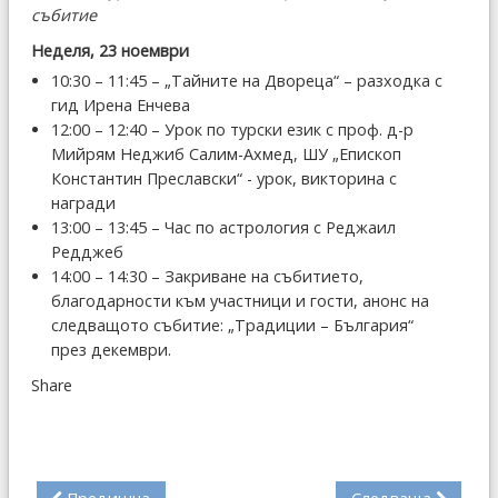
събитие
Неделя, 23 ноември
10:30 – 11:45 – „Тайните на Двореца“ – разходка с
гид Ирена Енчева
12:00 – 12:40 – Урок по турски език с проф. д-р
Мийрям Неджиб Салим-Ахмед, ШУ „Епископ
Константин Преславски“ - урок, викторина с
награди
13:00 – 13:45 – Час по астрология с Реджаил
Редджеб
14:00 – 14:30 – Закриване на събитието,
благодарности към участници и гости, анонс на
следващото събитие: „Традиции – България“
през декември.
Share