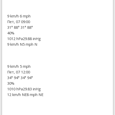
9 km/h
6 mph
Пет, 07 09:00
31°
88°
31°
88°
40%
1012 hPa
29.88 inHg
9 km/h N
5 mph N
9 km/h
5 mph
Пет, 07 12:00
34°
94°
34°
94°
30%
1010 hPa
29.83 inHg
12 km/h NE
8 mph NE