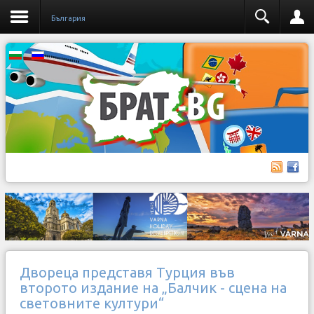
България
Двореца представя Турция във
второто издание на „Балчик - сцена на
световните култури“