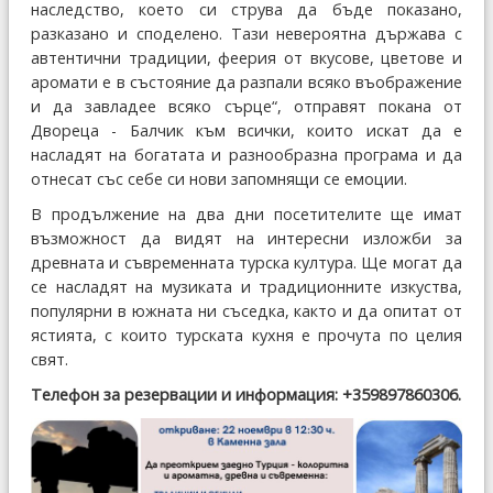
наследство, което си струва да бъде показано,
разказано и споделено. Тази невероятна държава с
автентични традиции, феерия от вкусове, цветове и
аромати е в състояние да разпали всяко въображение
и да завладее всяко сърце“, отправят покана от
Двореца - Балчик към всички, които искат да е
насладят на богатата и разнообразна програма и да
отнесат със себе си нови запомнящи се емоции.
В продължение на два дни посетителите ще имат
възможност да видят на интересни изложби за
древната и съвременната турска култура. Ще могат да
се насладят на музиката и традиционните изкуства,
популярни в южната ни съседка, както и да опитат от
ястията, с които турската кухня е прочута по целия
свят.
Телефон за резервации и информация: +359897860306.