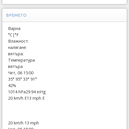
ВРЕМЕТО
Варна
°C
|
°F
Влажност:
налягане:
вятъра:
Температура
вятъра
Чет, 06 15:00
35°
95°
33°
91°
42%
1014 hPa
29.94 inHg
20 km/h E
13 mph E
20 km/h
13 mph