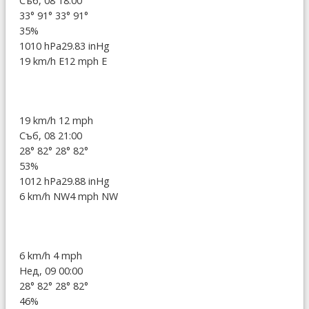
Съб, 08 18:00
33°
91°
33°
91°
35%
1010 hPa
29.83 inHg
19 km/h E
12 mph E
19 km/h
12 mph
Съб, 08 21:00
28°
82°
28°
82°
53%
1012 hPa
29.88 inHg
6 km/h NW
4 mph NW
6 km/h
4 mph
Нед, 09 00:00
28°
82°
28°
82°
46%