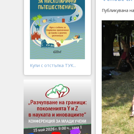
Публикувана н
Купи с отстъпка ТУК...