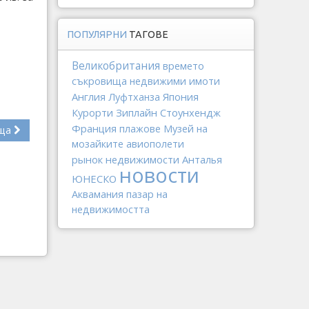
ПОПУЛЯРНИ
ТАГОВЕ
Великобритания
времето
съкровища
недвижими имоти
Англия
Япония
Луфтханза
Зиплайн
Стоунхендж
Курорти
Франция
плажове
Музей на
ща
мозайките
авиополети
рынок недвижимости
Анталья
новости
ЮНЕСКО
Аквамания
пазар на
недвижимостта