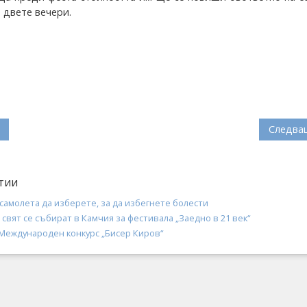
а двeте вечери.
Следва
тии
 самолета да изберете, за да избегнете болести
 свят се събират в Камчия за фестивала „Заедно в 21 век“
 Международен конкурс „Бисер Киров“