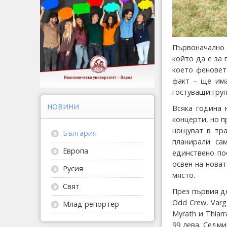
Първоначално 
който да е за 
което феновет
факт – ще има
гостуващи групи
НОВИНИ
Всяка година 
концерти, но п
нощуват в тра
България
планирали са
Европа
единствено по
освен на нова
Русия
място.
Свят
През първия де
Odd Crew, Varg 
Млад репортер
Myrath и Thiar
99 лева. Седм