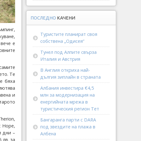
ПОСЛЕДНО
КАЧЕНИ
ъмпинг,
Туристите планират своя
куване,
собствена „Одисея“
 вече е
овните
Тунел под Алпите свърза
Италия и Австрия
самите
В Англия откриха най-
ето. Те
дългия зиплайн в страната
е бяха
иютява
Албания инвестира €4,5
авена и
млн за модернизация на
старото
енергийната мрежа в
туристическия регион Тет
herion,
Бангаранга парти с DARA
t Hope,
под звездите на плажа в
и дни –
Албена
 лв. за