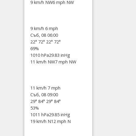
9 km/h NW
6 mph NW
9 km/h
6 mph
Съб, 08 06:00
22°
72°
22°
72°
69%
1010 hPa
29.83 inHg
11 km/h NW
7 mph NW
11 km/h
7 mph
Съб, 08 09:00
29°
84°
29°
84°
53%
1011 hPa
29.85 inHg
19 km/h N
12 mph N