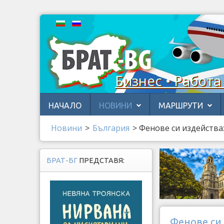
Бизнес • Работа
НАЧАЛО
НОВИНИ
МАРШРУТИ
Новини
>
България
>
Фенове си издейства
БРАТ-БГ
ПРЕДСТАВЯ:
Фенове си 