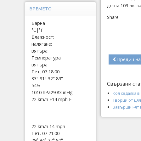
ден и 109 лв. з
ВРЕМЕТО
Share
Варна
°C
|
°F
Влажност:
налягане:
вятъра:
Температура
Предишна
вятъра
Пет, 07 18:00
33°
91°
32°
89°
Свързани ста
54%
1010 hPa
29.83 inHg
Коя седалка в
22 km/h E
14 mph E
Творци от цял
Завърши I-ят
22 km/h
14 mph
Пет, 07 21:00
29°
84°
27°
80°