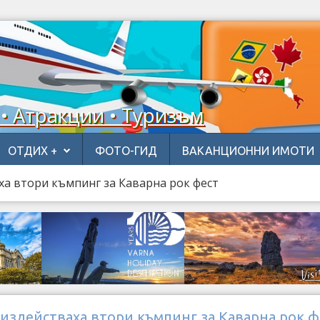
 • Атракции • Туризъм
ОТДИХ +
ФОТО-ГИД
ВАКАНЦИОННИ ИМОТИ
ха втори къмпинг за Каварна рок фест
издействаха втори къмпинг за Каварна рок ф