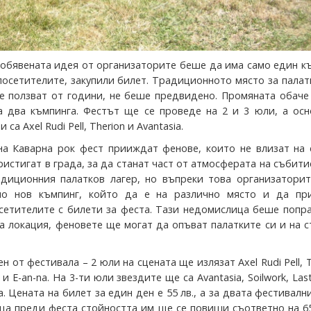
обявената идея от организаторите беше да има само един к
посетителите, закупили билет. Традиционното място за палат
е ползват от години, не беше предвидено. Промяната обаче
 два къмпинга. Фестът ще се проведе на 2 и 3 юли, а осн
 са Axel Rudi Pell, Therion и Аvantasia.
на Каварна рок фест прииждат фенове, които не влизат на 
ристигат в града, за да станат част от атмосферата на събити
диционния палатков лагер, но въпреки това организаторит
мо нов къмпинг, който да е на различно място и да пр
сетителите с билети за феста. Тази недомислица беше попр
та локация, феновете ще могат да опъват палатките си и на 
н от фестивала – 2 юли на сцената ще излязат Axel Rudi Pell, T
и E-an-na. На 3-ти юли звездите ще са Avantasia, Soilwork, Las
ra. Цената на билет за един ден е 55 лв., а за двата фестивалн
ица преди феста стойността им ще се повиши съответно на 65