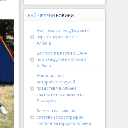
НАЙ-ЧЕТЕНИ
НОВИНИ
Нов тематичен „Джурасик“
парк отваря врати в
Албена
Бангаранга парти с DARA
под звездите на плажа в
Албена
Националният
исторически музей
представя в Албена
златните съкровища на
България
Балетна класика на
световен хореограф за
гостите на курорта Албена