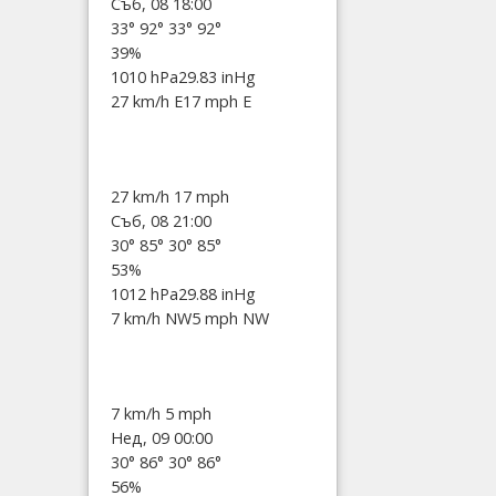
Съб, 08 18:00
33°
92°
33°
92°
39%
1010 hPa
29.83 inHg
27 km/h E
17 mph E
27 km/h
17 mph
Съб, 08 21:00
30°
85°
30°
85°
53%
1012 hPa
29.88 inHg
7 km/h NW
5 mph NW
7 km/h
5 mph
Нед, 09 00:00
30°
86°
30°
86°
56%