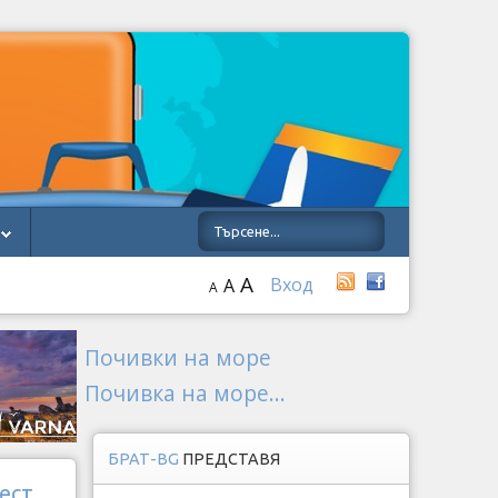
A
Вход
A
A
Почивки на море
Почивка на море...
БРАТ-BG
ПРЕДСТАВЯ
ест