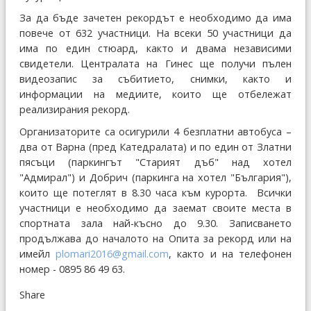
За да бъде зачетен рекордът е необходимо да има
повече от 632 участници. На всеки 50 участници да
има по един стюард, както и двама независими
свидетели. Централата на Гинес ще получи пълен
видеозапис за събитието, снимки, както и
информации на медиите, които ще отбележат
реализирания рекорд.
Организаторите са осигурили 4 безплатни автобуса –
два от Варна (пред Катедралата) и по един от Златни
пясъци (паркингът "Старият дъб" над хотел
"Адмирал") и Добрич (паркинга на хотел "България"),
които ще потеглят в 8.30 часа към курорта. Всички
участници е необходимо да заемат своите места в
спортната зала най-късно до 9.30. Записването
продължава до началото на Опита за рекорд или на
имейл
plomari2016@gmail.com
, както и на телефонен
номер - 0895 86 49 63.
Share