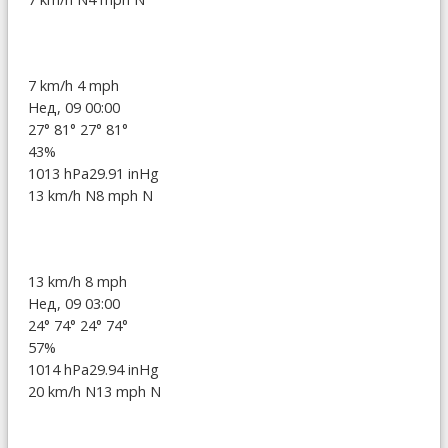
7 km/h
4 mph
Нед, 09 00:00
27°
81°
27°
81°
43%
1013 hPa
29.91 inHg
13 km/h N
8 mph N
13 km/h
8 mph
Нед, 09 03:00
24°
74°
24°
74°
57%
1014 hPa
29.94 inHg
20 km/h N
13 mph N