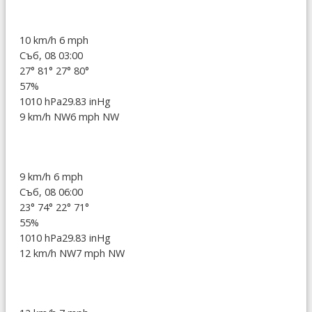
10 km/h
6 mph
Съб, 08 03:00
27°
81°
27°
80°
57%
1010 hPa
29.83 inHg
9 km/h NW
6 mph NW
9 km/h
6 mph
Съб, 08 06:00
23°
74°
22°
71°
55%
1010 hPa
29.83 inHg
12 km/h NW
7 mph NW