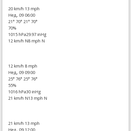
20 km/h
13 mph
Нед, 09 06:00
21°
70°
21°
70°
70%
1015 hPa
29.97 inHg
12 km/h N
8 mph N
12 km/h
8 mph
Нед, 09 09:00
25°
76°
25°
76°
55%
1016 hPa
30 inHg
21 km/h N
13 mph N
21 km/h
13 mph
Нед, 09 12:00