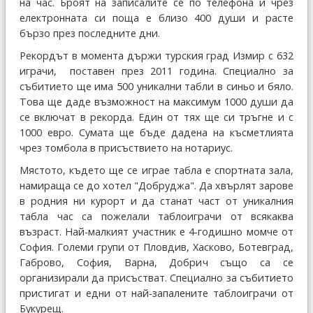
на час. Броят на записалите се по телефона и чрез
електронната си поща е близо 400 души и расте
бързо през последните дни.
Рекордът в момента държи турския град Измир с 632
играчи, поставен през 2011 година. Специално за
събитието ще има 500 уникални табли в синьо и бяло.
Това ще даде възможност на максимум 1000 души да
се включат в рекорда. Един от тях ще си тръгне и с
1000 евро. Сумата ще бъде дадена на късметлията
чрез томбола в присъствието на нотариус.
Мястото, където ще се играе табла е спортната зала,
намираща се до хотел "Добруджа". Да хвърлят зарове
в родния ни курорт и да станат част от уникалния
табла час са пожелали таблоиграчи от всякаква
възраст. Най-малкият участник е 4-годишно момче от
София. Големи групи от Пловдив, Хасково, Ботевград,
Габрово, София, Варна, Добрич също са се
организирали да присъстват. Специално за събитието
пристигат и едни от най-запалените таблоиграчи от
Букурещ.