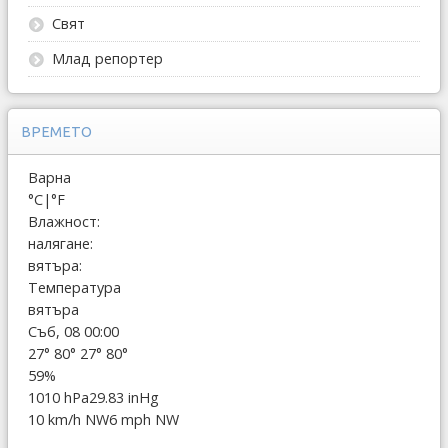
Свят
Млад репортер
ВРЕМЕТО
Варна
°C
|
°F
Влажност:
налягане:
вятъра:
Температура
вятъра
Съб, 08 00:00
27°
80°
27°
80°
59%
1010 hPa
29.83 inHg
10 km/h NW
6 mph NW