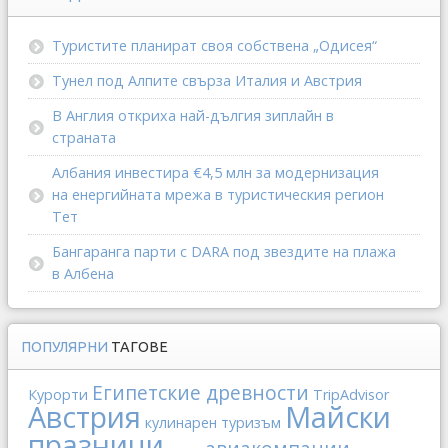
Туристите планират своя собствена „Одисея“
Тунел под Алпите свърза Италия и Австрия
В Англия откриха най-дългия зиплайн в
страната
Албания инвестира €4,5 млн за модернизация
на енергийната мрежа в туристическия регион
Тет
Бангаранга парти с DARA под звездите на плажа
в Албена
ПОПУЛЯРНИ
ТАГОВЕ
Египетские древности
Курорти
TripAdvisor
Австрия
Майски
кулинарен туризъм
празници