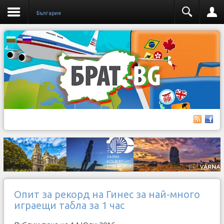
България
Опит за рекорд на Гинес за най-много
играещи табла за 1 час