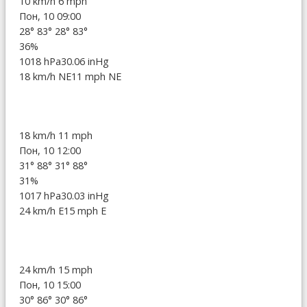
10 km/h
6 mph
Пон, 10 09:00
28°
83°
28°
83°
36%
1018 hPa
30.06 inHg
18 km/h NE
11 mph NE
18 km/h
11 mph
Пон, 10 12:00
31°
88°
31°
88°
31%
1017 hPa
30.03 inHg
24 km/h E
15 mph E
24 km/h
15 mph
Пон, 10 15:00
30°
86°
30°
86°