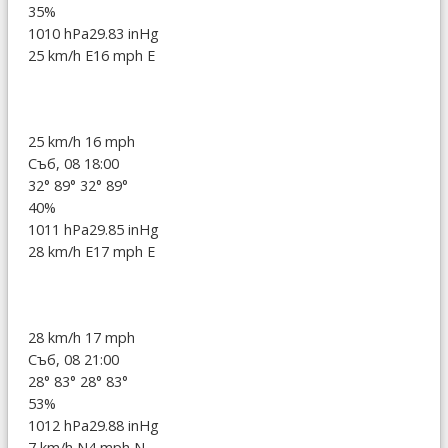
35%
1010 hPa
29.83 inHg
25 km/h E
16 mph E
25 km/h
16 mph
Съб, 08 18:00
32°
89°
32°
89°
40%
1011 hPa
29.85 inHg
28 km/h E
17 mph E
28 km/h
17 mph
Съб, 08 21:00
28°
83°
28°
83°
53%
1012 hPa
29.88 inHg
7 km/h N
4 mph N