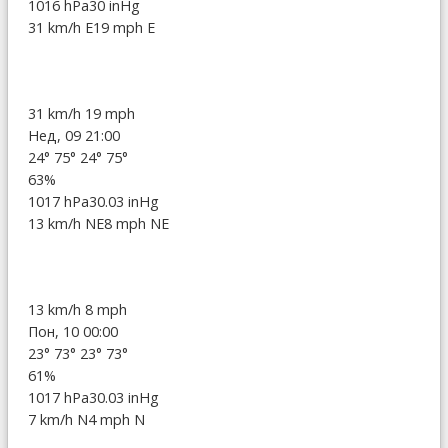
1016 hPa
30 inHg
31 km/h E
19 mph E
31 km/h
19 mph
Нед, 09 21:00
24°
75°
24°
75°
63%
1017 hPa
30.03 inHg
13 km/h NE
8 mph NE
13 km/h
8 mph
Пон, 10 00:00
23°
73°
23°
73°
61%
1017 hPa
30.03 inHg
7 km/h N
4 mph N