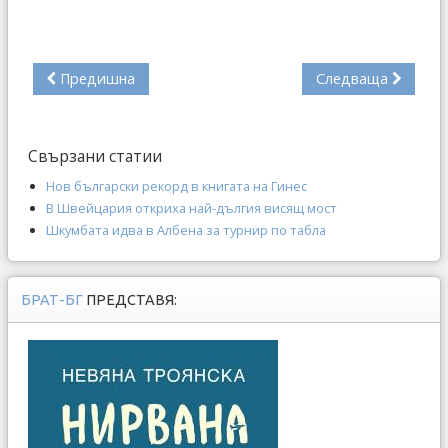
Предишна
Следваща
Свързани статии
Нов български рекорд в книгата на Гинес
В Швейцария откриха най-дългия висящ мост
Шкумбата идва в Албена за турнир по табла
БРАТ-БГ
ПРЕДСТАВЯ: