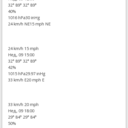
32°
89°
32°
89°
40%
1016 hPa
30 inHg
24 km/h NE
15 mph NE
24 km/h
15 mph
Нед, 09 15:00
32°
89°
32°
89°
42%
1015 hPa
29.97 inHg
33 km/h E
20 mph E
33 km/h
20 mph
Нед, 09 18:00
29°
84°
29°
84°
50%