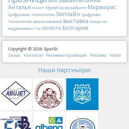
авиакомпании
кино
Анталья
Мармарис
полет
Музей на мозайките
Зиплайн
Цифровые технологии
Цифрови
выставка
технологии
авиокомпания
пазар на
золото
Болгария
недвижимостта
Copyright © 2026. БратБг
За нас
Контакти
Рекламни промоции
Реклама
Home
Наши партньори: