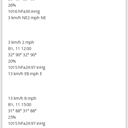
26%
1016 hPa
30 inHg
3 km/h NE
2 mph NE
3 km/h
2 mph
Вт, 11 12:00
32°
90°
32°
90°
20%
1015 hPa
29.97 inHg
13 km/h E
8 mph E
13 km/h
8 mph
Вт, 11 15:00
31°
88°
31°
88°
25%
1015 hPa
29.97 inHg