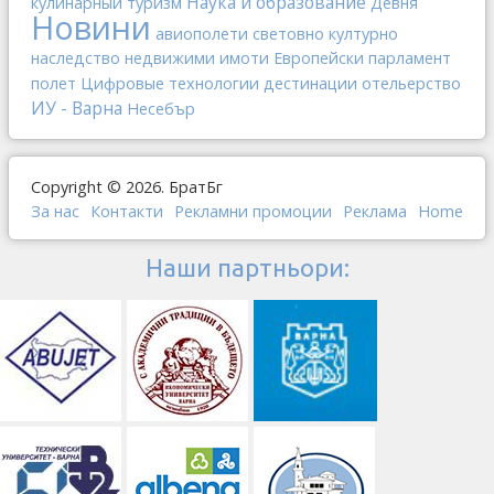
Наука и образование
кулинарный туризм
Девня
Новини
авиополети
световно културно
наследство
недвижими имоти
Европейски парламент
отельерство
полет
Цифровые технологии
дестинации
ИУ - Варна
Несебър
Copyright © 2026. БратБг
За нас
Контакти
Рекламни промоции
Реклама
Home
Наши партньори: