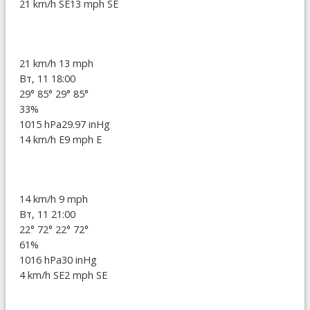
21 km/h SE
13 mph SE
21 km/h
13 mph
Вт, 11 18:00
29°
85°
29°
85°
33%
1015 hPa
29.97 inHg
14 km/h E
9 mph E
14 km/h
9 mph
Вт, 11 21:00
22°
72°
22°
72°
61%
1016 hPa
30 inHg
4 km/h SE
2 mph SE