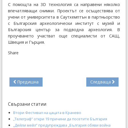
С помощта на 3D технология са направени няколко
впечатляващи снимки. Проектът се осъществява от
учени от университета в Саутхемптън в партньорство
с Българския археологически институт с музей и
Българския център за подводна археология. В
проучването участват още специалисти от САЩ,
Швеция и Гърция.
Share
Предишна
Следваща
Свързани статии
Втори Фестивал на цацата в Кранево
„Телеграф“ откри 19 причини да посетите България
„Дейли мейл“ предупреждава „България обяви война