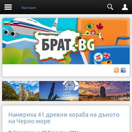
България
Намериха 41 древни кораба на дъното
на Черно море