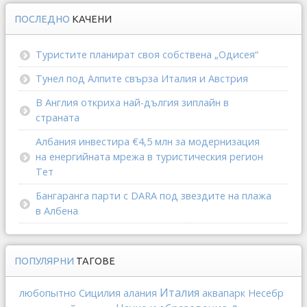
ПОСЛЕДНО
КАЧЕНИ
Туристите планират своя собствена „Одисея“
Тунел под Алпите свърза Италия и Австрия
В Англия откриха най-дългия зиплайн в
страната
Албания инвестира €4,5 млн за модернизация
на енергийната мрежа в туристическия регион
Тет
Бангаранга парти с DARA под звездите на плажа
в Албена
ПОПУЛЯРНИ
ТАГОВЕ
Италия
любопытно
Сицилия
алания
аквапарк
Несебр