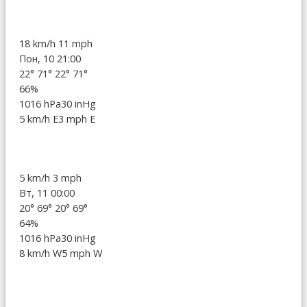
18 km/h
11 mph
Пон, 10 21:00
22°
71°
22°
71°
66%
1016 hPa
30 inHg
5 km/h E
3 mph E
5 km/h
3 mph
Вт, 11 00:00
20°
69°
20°
69°
64%
1016 hPa
30 inHg
8 km/h W
5 mph W