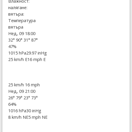
Влажност:
налягане:
вятъра:
Температура
вятъра
Нед, 09 18:00
32°
90°
31°
87°
47%
1015 hPa
29.97 inHg
25 km/h E
16 mph E
25 km/h
16 mph
Нед, 09 21:00
26°
79°
23°
73°
64%
1016 hPa
30 inHg
8 km/h NE
5 mph NE