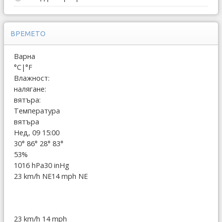
ВРЕМЕТО
Варна
°C
|
°F
Влажност:
налягане:
вятъра:
Температура
вятъра
Нед, 09 15:00
30°
86°
28°
83°
53%
1016 hPa
30 inHg
23 km/h NE
14 mph NE
23 km/h
14 mph