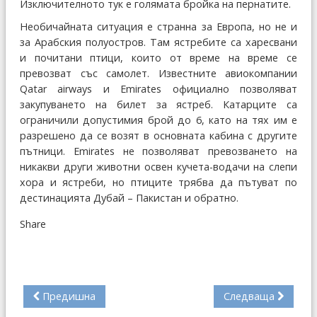
Изключителното тук е голямата бройка на пернатите.
Необичайната ситуация е странна за Европа, но не и
за Арабския полуостров. Там ястребите са харесвани
и почитани птици, които от време на време се
превозват със самолет. Известните авиокомпании
Qatar airways и Emirates официално позволяват
закупуването на билет за ястреб. Катарците са
ограничили допустимия брой до 6, като на тях им е
разрешено да се возят в основната кабина с другите
пътници. Emirates не позволяват превозването на
никакви други животни освен кучета-водачи на слепи
хора и ястреби, но птиците трябва да пътуват по
дестинацията Дубай – Пакистан и обратно.
Share
Предишна
Следваща