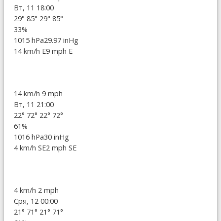
Вт, 11 18:00
29°
85°
29°
85°
33%
1015 hPa
29.97 inHg
14 km/h E
9 mph E
14 km/h
9 mph
Вт, 11 21:00
22°
72°
22°
72°
61%
1016 hPa
30 inHg
4 km/h SE
2 mph SE
4 km/h
2 mph
Сря, 12 00:00
21°
71°
21°
71°