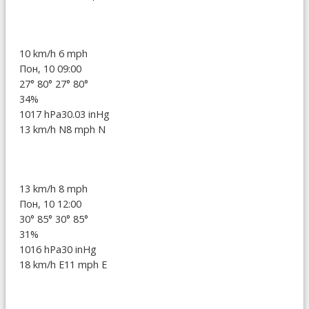
10 km/h
6 mph
Пон, 10 09:00
27°
80°
27°
80°
34%
1017 hPa
30.03 inHg
13 km/h N
8 mph N
13 km/h
8 mph
Пон, 10 12:00
30°
85°
30°
85°
31%
1016 hPa
30 inHg
18 km/h E
11 mph E