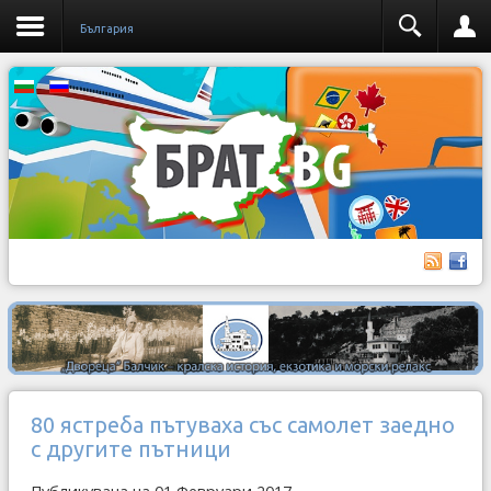
България
80 ястреба пътуваха със самолет заедно
с другите пътници