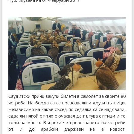
Публикувана на 01 Февруари 2017
Саудитски принц закупи билети в самолет за своите 80
ястреба. На борда са се превозвали и други пътници.
Независимо на какъв съсед по седалка са се надявали,
едва ли някой от тях е очаквал да пътува с птици и то
толкова много. Въпреки че превозването на ястреби
от и до арабски държави не е новост.