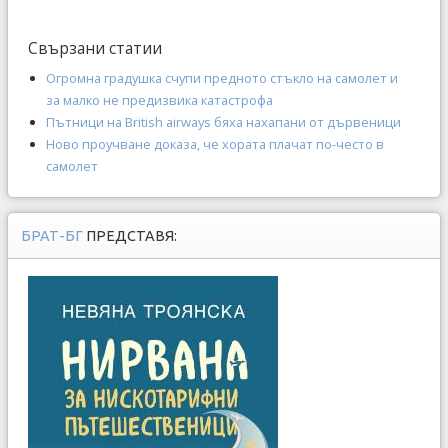
Свързани статии
Огромна градушка счупи предното стъкло на самолет и
за малко не предизвика катастрофа
Пътници на British airways бяха нахапани от дървеници
Ново проучване доказа, че хората плачат по-често в
самолет
БРАТ-БГ
ПРЕДСТАВЯ: