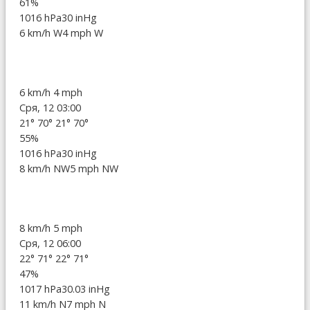
61%
1016 hPa
30 inHg
6 km/h W
4 mph W
6 km/h
4 mph
Сря, 12 03:00
21°
70°
21°
70°
55%
1016 hPa
30 inHg
8 km/h NW
5 mph NW
8 km/h
5 mph
Сря, 12 06:00
22°
71°
22°
71°
47%
1017 hPa
30.03 inHg
11 km/h N
7 mph N