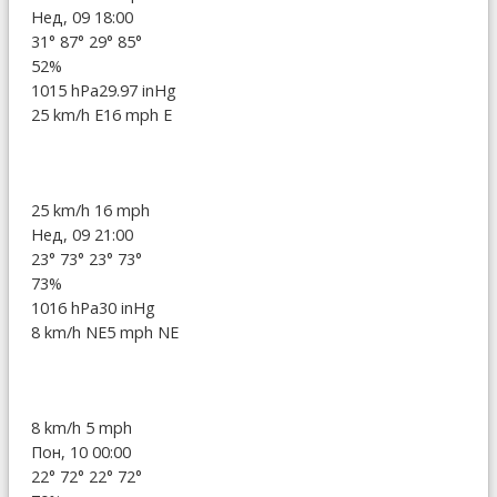
Нед, 09 18:00
31°
87°
29°
85°
52%
1015 hPa
29.97 inHg
25 km/h E
16 mph E
25 km/h
16 mph
Нед, 09 21:00
23°
73°
23°
73°
73%
1016 hPa
30 inHg
8 km/h NE
5 mph NE
8 km/h
5 mph
Пон, 10 00:00
22°
72°
22°
72°