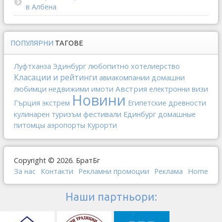
в Албена
ПОПУЛЯРНИ
ТАГОВЕ
любопитно
хотелиерство
Луфтханза
Эдинбург
Класации и рейтинги
авиакомпании
домашни
Австрия
любимци
недвижими имоти
електронни визи
Новини
Гърция
экстрем
Египетские древности
фестивали
кулинарен туризъм
Единбург
домашные
питомцы
аэропорты
Курорти
Copyright © 2026. БратБг
За нас
Контакти
Рекламни промоции
Реклама
Home
Наши партньори: