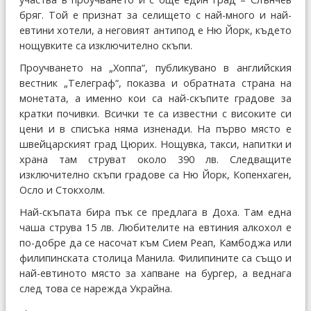
бряг. Той е признат за селището с най-много и най-
евтини хотели, а неговият антипод е Ню Йорк, където
нощувките са изключително скъпи.
Проучването на „Хоппа“, публикувано в английския
вестник „Телеграф“, показва и обратната страна на
монетата, а именно кои са най-скъпите градове за
кратки почивки. Всички те са известни с високите си
цени и в списъка няма изненади. На първо място е
швейцарският град Цюрих. Нощувка, такси, напитки и
храна там струват около 390 лв. Следващите
изключително скъпи градове са Ню Йорк, Копенхаген,
Осло и Стокхолм.
Най-скъпата бира пък се предлага в Доха. Там една
чаша струва 15 лв. Любителите на евтиния алкохол е
по-добре да се насочат към Сием Реап, Камбоджа или
филипинската столица Манила. Филипините са също и
най-евтиното място за хапване на бургер, а веднага
след това се нарежда Украйна.