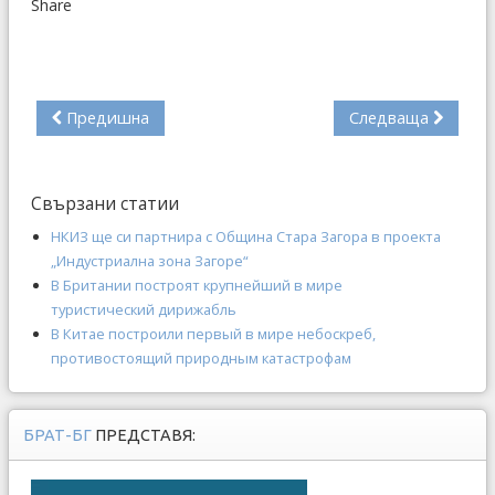
Share
Предишна
Следваща
Свързани статии
НКИЗ ще си партнира с Община Стара Загора в проекта
„Индустриална зона Загоре“
В Британии построят крупнейший в мире
туристический дирижабль
В Китае построили первый в мире небоскреб,
противостоящий природным катастрофам
БРАТ-БГ
ПРЕДСТАВЯ: