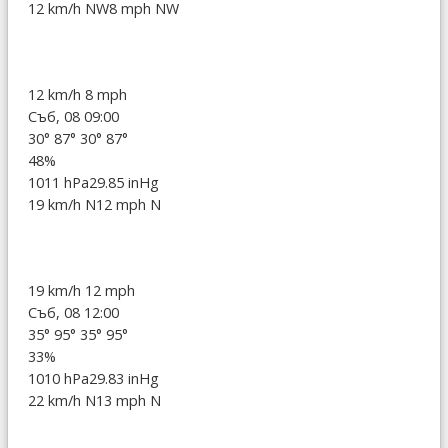
12 km/h NW
8 mph NW
12 km/h
8 mph
Съб, 08 09:00
30°
87°
30°
87°
48%
1011 hPa
29.85 inHg
19 km/h N
12 mph N
19 km/h
12 mph
Съб, 08 12:00
35°
95°
35°
95°
33%
1010 hPa
29.83 inHg
22 km/h N
13 mph N