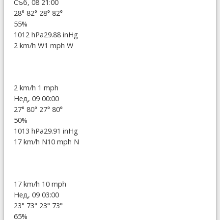
Съб, 08 21:00
28°
82°
28°
82°
55%
1012 hPa
29.88 inHg
2 km/h W
1 mph W
2 km/h
1 mph
Нед, 09 00:00
27°
80°
27°
80°
50%
1013 hPa
29.91 inHg
17 km/h N
10 mph N
17 km/h
10 mph
Нед, 09 03:00
23°
73°
23°
73°
65%