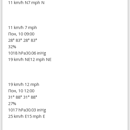
11 km/h N
7 mph N
11 km/h
7 mph
Пон, 10 09:00
28°
83°
28°
83°
32%
1018 hPa
30.06 inHg
19 km/h NE
12 mph NE
19 km/h
12 mph
Пон, 10 12:00
31°
88°
31°
88°
27%
1017 hPa
30.03 inHg
25 km/h E
15 mph E