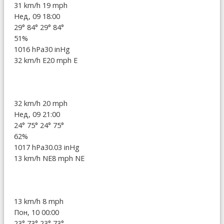
31 km/h
19 mph
Нед, 09 18:00
29°
84°
29°
84°
51%
1016 hPa
30 inHg
32 km/h E
20 mph E
32 km/h
20 mph
Нед, 09 21:00
24°
75°
24°
75°
62%
1017 hPa
30.03 inHg
13 km/h NE
8 mph NE
13 km/h
8 mph
Пон, 10 00:00
23°
73°
23°
73°