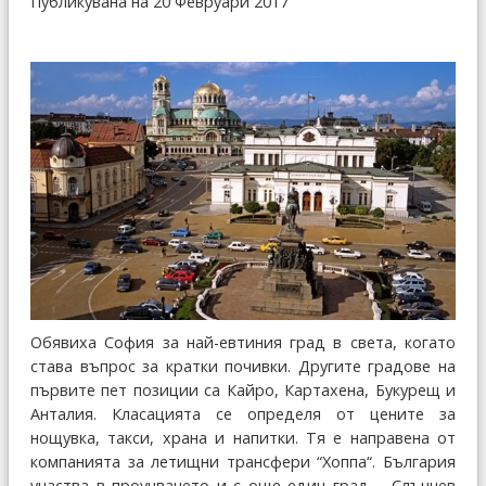
Публикувана на 20 Февруари 2017
Обявиха София за най-евтиния град в света, когато
става въпрос за кратки почивки. Другите градове на
първите пет позиции са Кайро, Картахена, Букурещ и
Анталия. Класацията се определя от цените за
нощувка, такси, храна и напитки. Тя е направена от
компанията за летищни трансфери “Хоппа“. България
участва в проучването и с още един град – Слънчев