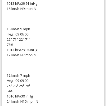
1013 hPa
29.91 inHg
15 km/h N
9 mph N
15 km/h
9 mph
Нед, 09 06:00
22°
71°
22°
71°
76%
1014 hPa
29.94 inHg
12 km/h N
7 mph N
12 km/h
7 mph
Нед, 09 09:00
25°
78°
25°
78°
54%
1016 hPa
30 inHg
24 km/h N
15 mph N