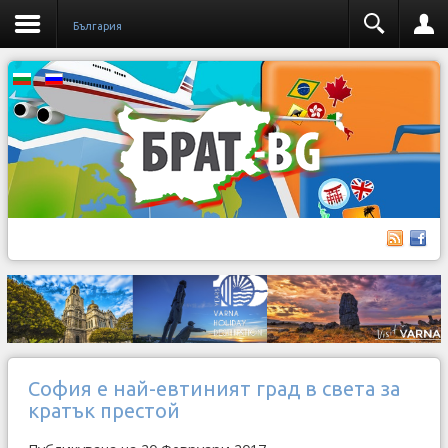
България
София е най-евтиният град в света за
кратък престой