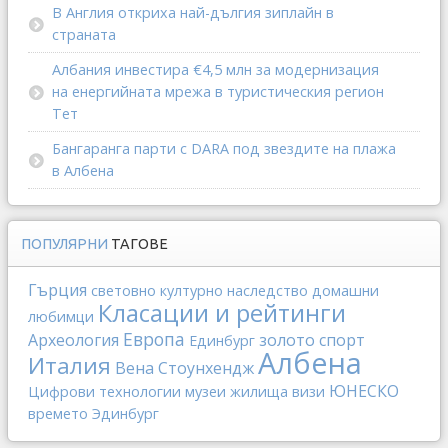
В Англия откриха най-дългия зиплайн в
страната
Албания инвестира €4,5 млн за модернизация
на енергийната мрежа в туристическия регион
Тет
Бангаранга парти с DARA под звездите на плажа
в Албена
ПОПУЛЯРНИ
ТАГОВЕ
Гърция
световно културно наследство
домашни
Класации и рейтинги
любимци
Европа
Археология
золото
спорт
Единбург
Албена
Италия
Вена
Стоунхендж
ЮНЕСКО
Цифрови технологии
музеи
жилища
визи
времето
Эдинбург