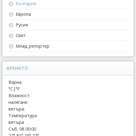
България
Европа
Русия
Свят
Млад репортер
ВРЕМЕТО
Варна
°C
|
°F
Влажност:
налягане:
вятъра:
Температура
вятъра
Съб, 08 00:00
27°
81°
25°
77°