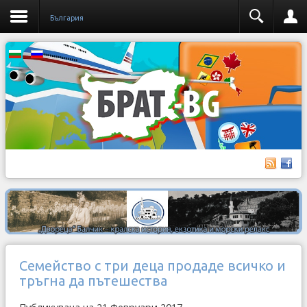
България
Семейство с три деца продаде всичко и
тръгна да пътешества