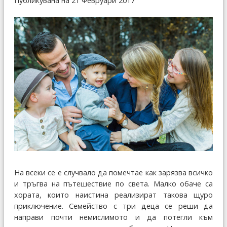
Публикувана на 21 Февруари 2017
На всеки се е случвало да помечтае как зарязва всичко
и тръгва на пътешествие по света. Малко обаче са
хората, които наистина реализират такова щуро
приключение. Семейство с три деца се реши да
направи почти немислимото и да потегли към