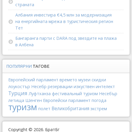
страната
Албания инвестира €4,5 млн за модернизация
на енергийната мрежа в туристическия регион
Тет
Бангаранга парти с DARA под звездите на плажа
в Албена
ПОПУЛЯРНИ
ТАГОВЕ
Европейский парламент
времето
музеи
скидки
изкуствен интелект
лоукостър
Несебр
резервации
Турция
Луфтханза
фестивальный туризм
Несебър
Шенген
летища
Европейски парламент
погода
туризм
Великобритания
полет
экстрем
Copyright © 2026. БратБг