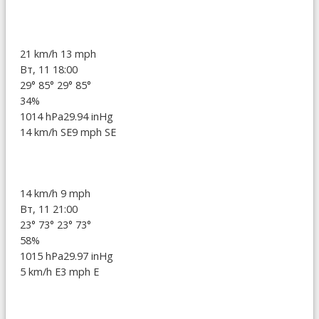
21 km/h
13 mph
Вт, 11 18:00
29°
85°
29°
85°
34%
1014 hPa
29.94 inHg
14 km/h SE
9 mph SE
14 km/h
9 mph
Вт, 11 21:00
23°
73°
23°
73°
58%
1015 hPa
29.97 inHg
5 km/h E
3 mph E