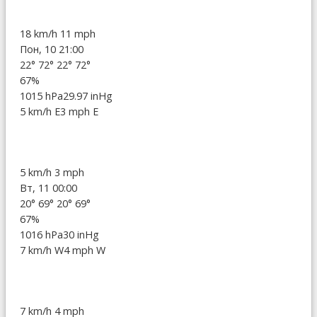
18 km/h
11 mph
Пон, 10 21:00
22°
72°
22°
72°
67%
1015 hPa
29.97 inHg
5 km/h E
3 mph E
5 km/h
3 mph
Вт, 11 00:00
20°
69°
20°
69°
67%
1016 hPa
30 inHg
7 km/h W
4 mph W
7 km/h
4 mph