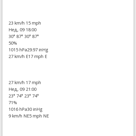
23 km/h
15 mph
Нед, 09 18:00
30°
87°
30°
87°
50%
1015 hPa
29.97 inHg
27 km/h E
17 mph E
27 km/h
17 mph
Нед, 09 21:00
23°
74°
23°
74°
71%
1016 hPa
30 inHg
9 km/h NE
5 mph NE