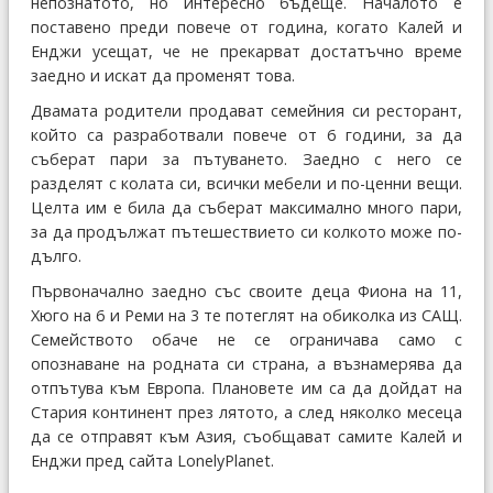
непознатото, но интересно бъдеще. Началото е
поставено преди повече от година, когато Калей и
Енджи усещат, че не прекарват достатъчно време
заедно и искат да променят това.
Двамата родители продават семейния си ресторант,
който са разработвали повече от 6 години, за да
съберат пари за пътуването. Заедно с него се
разделят с колата си, всички мебели и по-ценни вещи.
Целта им е била да съберат максимално много пари,
за да продължат пътешествието си колкото може по-
дълго.
Първоначално заедно със своите деца Фиона на 11,
Хюго на 6 и Реми на 3 те потеглят на обиколка из САЩ.
Семейството обаче не се ограничава само с
опознаване на родната си страна, а възнамерява да
отпътува към Европа. Плановете им са да дойдат на
Стария континент през лятото, а след няколко месеца
да се отправят към Азия, съобщават самите Калей и
Енджи пред сайта LonelyPlanet.