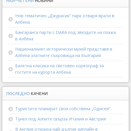
НАЙ-ЧЕТЕНИ
НОВИНИ
Нов тематичен „Джурасик“ парк отваря врати в
Албена
Бангаранга парти с DARA под звездите на плажа
в Албена
Националният исторически музей представя в
Албена златните съкровища на България
Балетна класика на световен хореограф за
гостите на курорта Албена
ПОСЛЕДНО
КАЧЕНИ
Туристите планират своя собствена „Одисея“
Тунел под Алпите свърза Италия и Австрия
В Англия откриха най-дългия зиплайн в