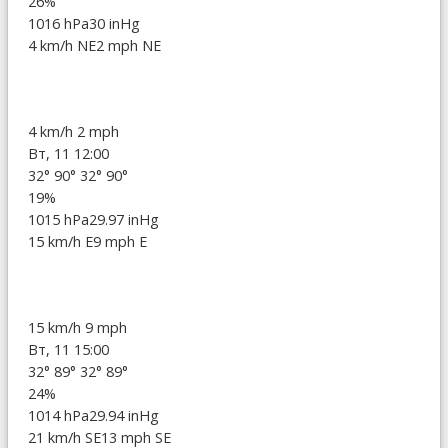
26%
1016 hPa
30 inHg
4 km/h NE
2 mph NE
4 km/h
2 mph
Вт, 11 12:00
32°
90°
32°
90°
19%
1015 hPa
29.97 inHg
15 km/h E
9 mph E
15 km/h
9 mph
Вт, 11 15:00
32°
89°
32°
89°
24%
1014 hPa
29.94 inHg
21 km/h SE
13 mph SE