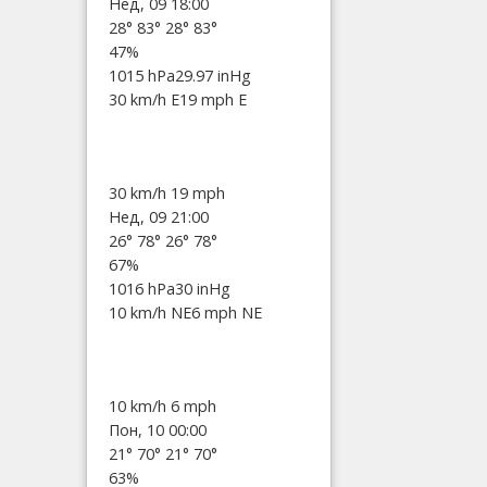
Нед, 09 18:00
28°
83°
28°
83°
47%
1015 hPa
29.97 inHg
30 km/h E
19 mph E
30 km/h
19 mph
Нед, 09 21:00
26°
78°
26°
78°
67%
1016 hPa
30 inHg
10 km/h NE
6 mph NE
10 km/h
6 mph
Пон, 10 00:00
21°
70°
21°
70°
63%