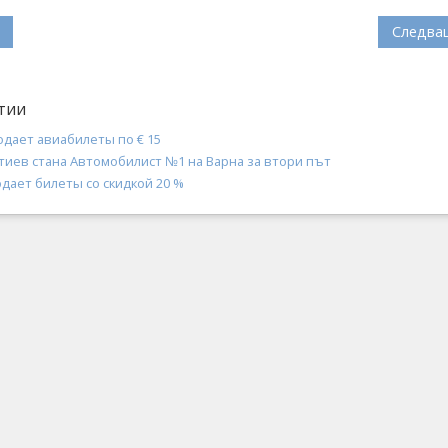
Следва
тии
одает авиабилеты по € 15
тиев стана Автомобилист №1 на Варна за втори път
одает билеты со скидкой 20 %