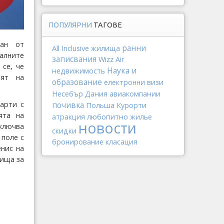
ПОПУЛЯРНИ
ТАГОВЕ
ван от
All Inclusive
ранни
жилища
налните
записвания
Wizz Air
 се, че
Наука и
недвижимость
лят на
образование
електронни визи
Дания
авиакомпании
Несебър
арти с
почивка
Польша
Курорти
ята на
любопитно
атракция
жилье
новости
ключва
скидки
 поле с
бронирование
класация
енис на
рища за