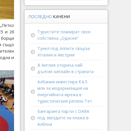
ПОСЛЕДНО
КАЧЕНИ
„Петко
5 и 26
Туристите планират своя
е борци
собствена „Одисея“
ия също
Тунел под Алпите свърза
вителен
Италия и Австрия
бодна и
В Англия откриха най-
дългия зиплайн в страната
Албания инвестира €4,5
млн за модернизация на
енергийната мрежа в
туристическия регион Тет
Бангаранга парти с DARA
под звездите на плажа в
Албена