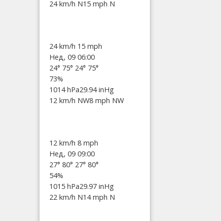
24 km/h N
15 mph N
24 km/h
15 mph
Нед, 09 06:00
24°
75°
24°
75°
73%
1014 hPa
29.94 inHg
12 km/h NW
8 mph NW
12 km/h
8 mph
Нед, 09 09:00
27°
80°
27°
80°
54%
1015 hPa
29.97 inHg
22 km/h N
14 mph N