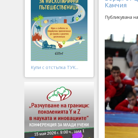
Камчия
Публикувана на
Купи с отстъпка ТУК...