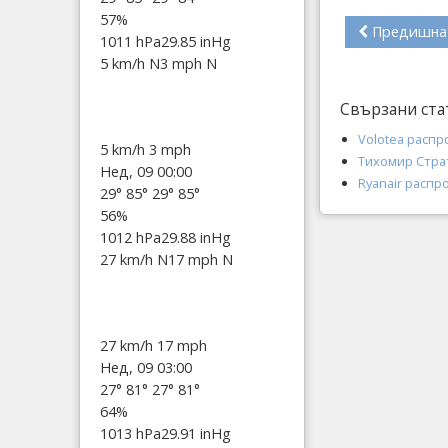
57%
Предишна
1011 hPa
29.85 inHg
5 km/h N
3 mph N
Свързани ста
Volotea распр
5 km/h
3 mph
Тихомир Стра
Нед, 09 00:00
Ryanair распр
29°
85°
29°
85°
56%
1012 hPa
29.88 inHg
27 km/h N
17 mph N
27 km/h
17 mph
Нед, 09 03:00
27°
81°
27°
81°
64%
1013 hPa
29.91 inHg