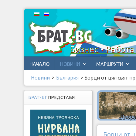
Бизнес • Работа
НАЧАЛО
НОВИНИ
МАРШРУТИ
Новини
>
България
>
Борци от цял свят п
БРАТ-БГ
ПРЕДСТАВЯ:
Борци от ц