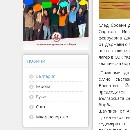
След броени 
Сираков – Ива
февруари в Дво
от държави с 
ще се включи 
лагер в СОК "К
НОВИНИ
класическа бор
„Очакваме да
България
силно състез
Валентин Й
Европа
председ
Русия
Българската ф
борба, ол
Свят
шампион от А
Млад репортер
г., седемкрате
седемкратен 