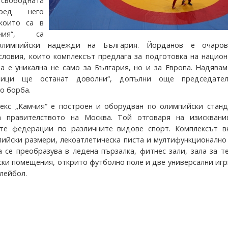
свободната
ред него
 които са в
чия“, са
олимпийски надежди на България. Йорданов е очаро
словия, които комплексът предлага за подготовка на нацио
та е уникална не само за България, но и за Европа. Надявам
тници ще останат доволни“, допълни още председате
о борба.
екс „Камчия“ е построен и оборудван по олимпийски станд
а правителството на Москва. Той отговаря на изисквани
те федерации по различните видове спорт. Комплексът в
пийски размери, лекоатлетическа писта и мултифункционално
 се преобразува в ледена пързалка, фитнес зали, зала за т
ски помещения, открито футболно поле и две универсални иг
лейбол.