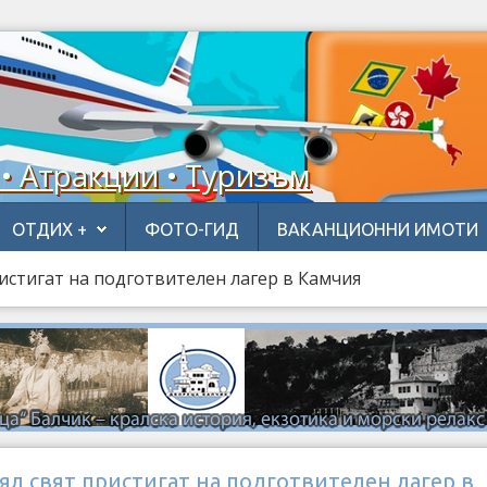
 • Атракции • Туризъм
ОТДИХ +
ФОТО-ГИД
ВАКАНЦИОННИ ИМОТИ
ристигат на подготвителен лагер в Камчия
ял свят пристигат на подготвителен лагер в