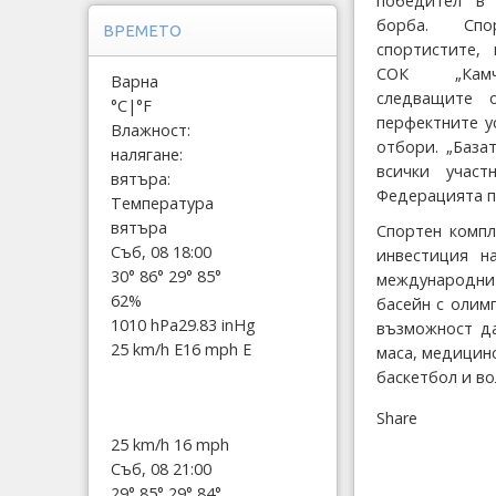
победител в 
борба. Спо
ВРЕМЕТО
спортистите,
СОК „Кам
Варна
следващите 
°C
|
°F
перфектните у
Влажност:
отбори. „База
налягане:
всички учас
вятъра:
Федерацията п
Температура
вятъра
Спортен компл
Съб, 08 18:00
инвестиция н
30°
86°
29°
85°
международни
62%
басейн с олим
1010 hPa
29.83 inHg
възможност да
25 km/h E
16 mph E
маса, медицин
баскетбол и во
Share
25 km/h
16 mph
Съб, 08 21:00
29°
85°
29°
84°