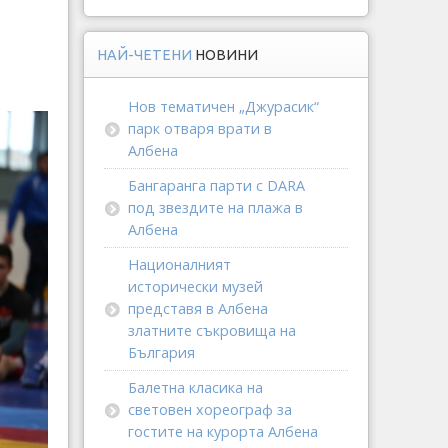
НАЙ-ЧЕТЕНИ
НОВИНИ
Нов тематичен „Джурасик“
парк отваря врати в
Албена
Бангаранга парти с DARA
под звездите на плажа в
Албена
Националният
исторически музей
представя в Албена
златните съкровища на
България
Балетна класика на
световен хореограф за
гостите на курорта Албена