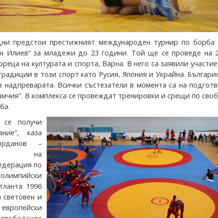
дни предстои престижният международен турнир по борба 
н Илиев“ за младежи до 23 години. Той ще се проведе на 2
реца на културата и спорта, Варна. В него са заявили участи
традиции в този спорт като Русия, Япония и Украйна. Българ
в надпреварата. Всички състезатели в момента са на подгот
амчия". В комплекса се провеждат тренировки и срещи по сво
ба.
 се получи
ание“, каза
орданов –
ател на
едерация по
импийски
тланта 1996
н световен и
европейски