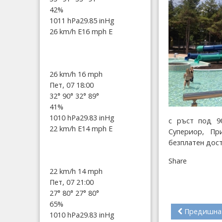
42%
1011 hPa
29.85 inHg
26 km/h E
16 mph E
26 km/h
16 mph
Пет, 07 18:00
32°
90°
32°
89°
41%
1010 hPa
29.83 inHg
с ръст под 9
22 km/h E
14 mph E
Супериор, Пр
безплатен дост
Share
22 km/h
14 mph
Пет, 07 21:00
27°
80°
27°
80°
65%
Предишна
1010 hPa
29.83 inHg