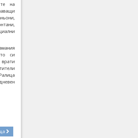
ите на
наващи
ньони,
тани,
циални
амания
ото си
 врати
етители
Ралица
дневен
ща