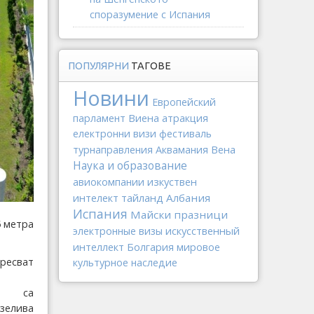
споразумение с Испания
ПОПУЛЯРНИ
ТАГОВЕ
Новини
Европейский
Виена
парламент
атракция
електронни визи
фестиваль
Вена
турнаправления
Аквамания
Наука и образование
изкуствен
авиокомпании
интелект
тайланд
Албания
Испания
Майски празници
5 метра
искусственный
электронные визы
интеллект
Болгария
мировое
ресват
культурное наследие
, са
елива