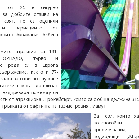
в топ 25 е сигурно
о за добрите отзиви на
 свят. Те са оценили
о и вариациите от
 които Аквамания Албена
емите атракции са 191-
 ТОРНАДО, първо и
 по рода си в Европа
съоръжение, както и 77-
залка за отвесно спускане
етителите могат да влизат
а надпревара помежду си
исти от атракциона „ПроРейсър“, които са с обща дължина 31
 тръпката от рафтинга на 183-метровия „Мамут".
За тези, които ха
по–спокойни
преживявания
подходящи „Мърз