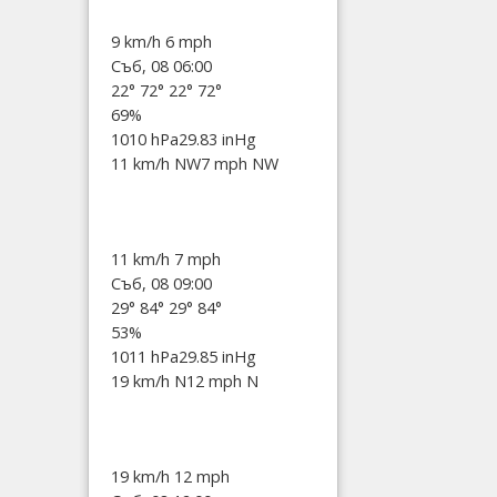
9 km/h
6 mph
Съб, 08 06:00
22°
72°
22°
72°
69%
1010 hPa
29.83 inHg
11 km/h NW
7 mph NW
11 km/h
7 mph
Съб, 08 09:00
29°
84°
29°
84°
53%
1011 hPa
29.85 inHg
19 km/h N
12 mph N
19 km/h
12 mph