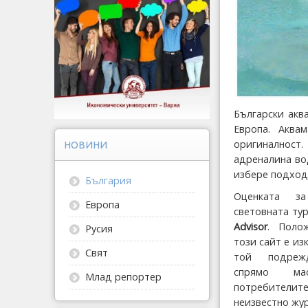
Български акв
Европа. Аква
оригиналност
НОВИНИ
адреналина вод
избере подход
България
Оценката з
Европа
световната ту
Аdvisor
. Поло
Русия
този сайт е и
Свят
той подрежд
спрямо ма
Млад репортер
потребителите
неизвестно жур