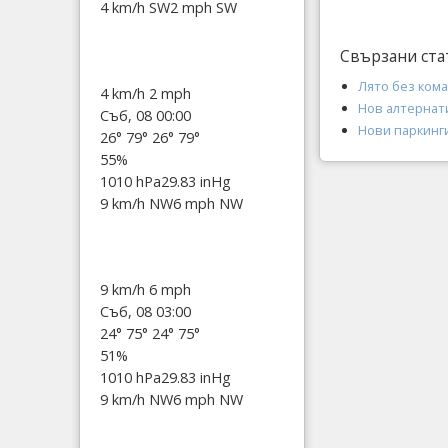
4 km/h SW
2 mph SW
Свързани ста
Лято без ком
4 km/h
2 mph
Нов алтернат
Съб, 08 00:00
Нови паркинги
26°
79°
26°
79°
55%
1010 hPa
29.83 inHg
9 km/h NW
6 mph NW
9 km/h
6 mph
Съб, 08 03:00
24°
75°
24°
75°
51%
1010 hPa
29.83 inHg
9 km/h NW
6 mph NW