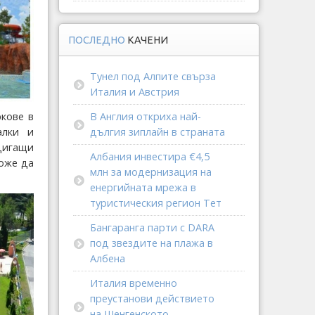
ПОСЛЕДНО
КАЧЕНИ
Тунел под Алпите свърза
Италия и Австрия
В Англия откриха най-
ркове в
дългия зиплайн в страната
алки и
дигащи
Албания инвестира €4,5
може да
млн за модернизация на
енергийната мрежа в
туристическия регион Тет
Бангаранга парти с DARA
под звездите на плажа в
Албена
Италия временно
преустанови действието
на Шенгенското