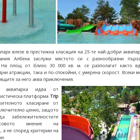
апарк влезе в престижна класация на 25-те най-добри аквапа
мания Албена заслужи мястото си с разнообразни пърз
. На площ от близо 30 000 кв. м. се разполагат както в
ни атракции, така и по-спокойни, с умерена скорост. Всеки 
ящите за него аква приключения.
а аквапарка идва от
ристическа платформа
Trip
жителното класиране от
зключително ценно, защото
а забележителностите
совото мнение на
, а не според критерии на
и.