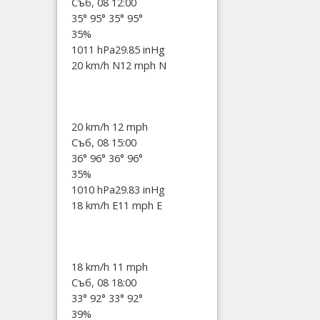
Съб, 08 12:00
35°
95°
35°
95°
35%
1011 hPa
29.85 inHg
20 km/h N
12 mph N
20 km/h
12 mph
Съб, 08 15:00
36°
96°
36°
96°
35%
1010 hPa
29.83 inHg
18 km/h E
11 mph E
18 km/h
11 mph
Съб, 08 18:00
33°
92°
33°
92°
39%