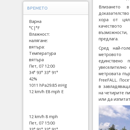
Влизането 
ВРЕМЕТО
доказателств
хора от цял
Варна
качествот
°C
|
°F
възможности,
Влажност:
предлага.
налягане:
вятъра:
Сред най-гол
Температура
метровото
вятъра
единствено
Пет, 07 12:00
увеселително 
34°
93°
33°
91°
метровата пър
42%
FreeFALL. Пос
1011 hPa
29.85 inHg
в завладяващ
12 km/h E
8 mph E
на четирите п
или да изпитат
12 km/h
8 mph
Пет, 07 15:00
33°
91°
33°
91°