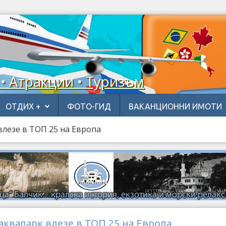
 • Атракции • Туризъм
ОТДИХ +
ФОТО-ГИД
ВАКАНЦИОННИ ИМОТИ
влезе в ТОП 25 на Европа
аквапарк влезе в ТОП 25 на Европа