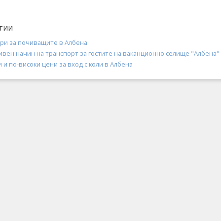
тии
ари за почиващите в Албена
ивен начин на транспорт за гостите на ваканционно селище "Албена"
 и по-високи цени за вход с коли в Албена