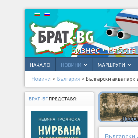
Бизнес • Работа
НАЧАЛО
НОВИНИ
МАРШРУТИ
Новини
>
България
>
Български аквапарк 
БРАТ-БГ
ПРЕДСТАВЯ:
Български 