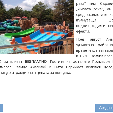
река" или бързе
„Дивата река", ми
сред скалистите ка
вълнуващи фон
водни оръдия и спе
ефекти.
През август Акв
удължава работн
време и ще затваря
в 18:30. Всички пос
0 см влизат
БЕЗПЛАТНО
! Гостите на хотелите Примасол 
имасол Ралица Акваклуб и Вита Паркимат включен цело
ъп до атракциона в цената за нощувка.
Следва