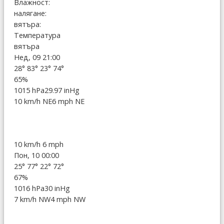
Влажност:
налягане:
вятъра:
Температура
вятъра
Нед, 09 21:00
28°
83°
23°
74°
65%
1015 hPa
29.97 inHg
10 km/h NE
6 mph NE
10 km/h
6 mph
Пон, 10 00:00
25°
77°
22°
72°
67%
1016 hPa
30 inHg
7 km/h NW
4 mph NW