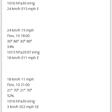
1016 hPa
30 inHg
24 km/h E
15 mph E
24 km/h
15 mph
Пон, 10 18:00
30°
86°
30°
86°
34%
1015 hPa
29.97 inHg
18 km/h E
11 mph E
18 km/h
11 mph
Пон, 10 21:00
21°
70°
21°
70°
52%
1016 hPa
30 inHg
3 km/h SE
2 mph SE