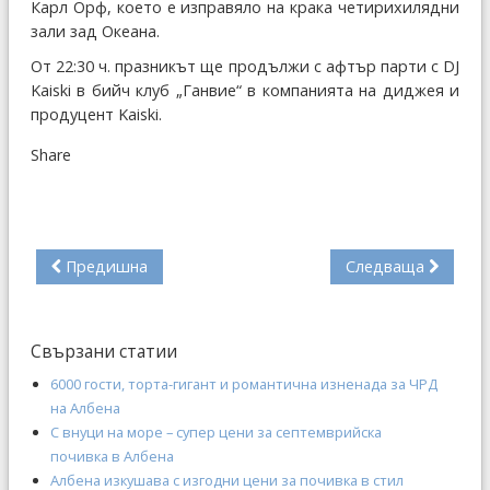
Карл Орф, което е изправяло на крака четирихилядни
зали зад Океана.
От 22:30 ч. празникът ще продължи с афтър парти с DJ
Kaiski в бийч клуб „Ганвие“ в компанията на диджея и
продуцент Kaiski.
Share
Предишна
Следваща
Свързани статии
6000 гости, торта-гигант и романтична изненада за ЧРД
на Албена
С внуци на море – супер цени за септемврийска
почивка в Албена
Албена изкушава с изгодни цени за почивка в стил