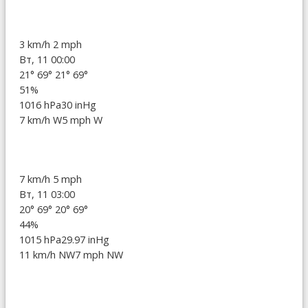
3 km/h
2 mph
Вт, 11 00:00
21°
69°
21°
69°
51%
1016 hPa
30 inHg
7 km/h W
5 mph W
7 km/h
5 mph
Вт, 11 03:00
20°
69°
20°
69°
44%
1015 hPa
29.97 inHg
11 km/h NW
7 mph NW