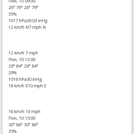
Пон, 10 09:00
26°
79°
26°
79°
35%
1017 hPa
30.03 inHg
12 km/h N
7 mph N
12 km/h
7 mph
Пон, 10 12:00
29°
84°
29°
84°
29%
1016 hPa
30 inHg
16 km/h E
10 mph E
16 km/h
10 mph
Пон, 10 15:00
30°
86°
30°
86°
35%