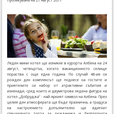
Публикувана на 21 Август 2017
Леден мини хотел ще изникне в курорта Албена на 24
август, четвъртък, когато ваканционното селище
пораства с още една година. По случай 48-ия си
рожден ден комплексът ще поднесе на гостите и
приятелите си набор от атрактивни събития и
изненади, сред които и двуметрова ледена фигура на
хотел „Добруджа“ - най-яркият символ на Албена. През
целия ден атмосферата ще бъде празнична, а градуса
на настроението допълнително ще вдигнат
специалната торта за рожденика и безплатната