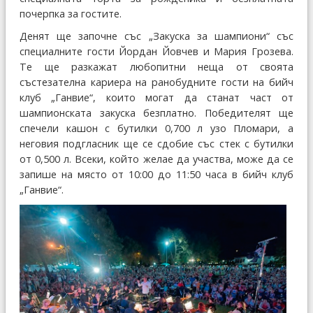
почерпка за гостите.
Денят ще започне със „Закуска за шампиони“ със
специалните гости Йордан Йовчев и Мария Грозева.
Те ще разкажат любопитни неща от своята
състезателна кариера на ранобудните гости на бийч
клуб „Ганвие“, които могат да станат част от
шампионската закуска безплатно. Победителят ще
спечели кашон с бутилки 0,700 л узо Пломари, а
неговия подгласник ще се сдобие със стек с бутилки
от 0,500 л. Всеки, който желае да участва, може да се
запише на място от 10:00 до 11:50 часа в бийч клуб
„Ганвие“.