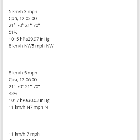
5 km/h
3 mph
Сря, 12 03:00
21°
70°
21°
70°
51%
1015 hPa
29.97 inHg
8 km/h NW
5 mph NW
8 km/h
5 mph
Сря, 12 06:00
21°
70°
21°
70°
43%
1017 hPa
30.03 inHg
11 km/h N
7 mph N
11 km/h
7 mph