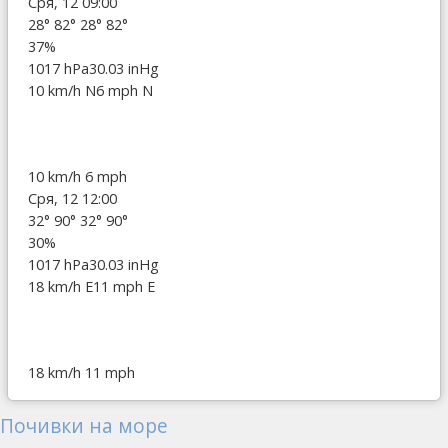
Сря, 12 09:00
28°
82°
28°
82°
37%
1017 hPa
30.03 inHg
10 km/h N
6 mph N
10 km/h
6 mph
Сря, 12 12:00
32°
90°
32°
90°
30%
1017 hPa
30.03 inHg
18 km/h E
11 mph E
18 km/h
11 mph
Почивки на море