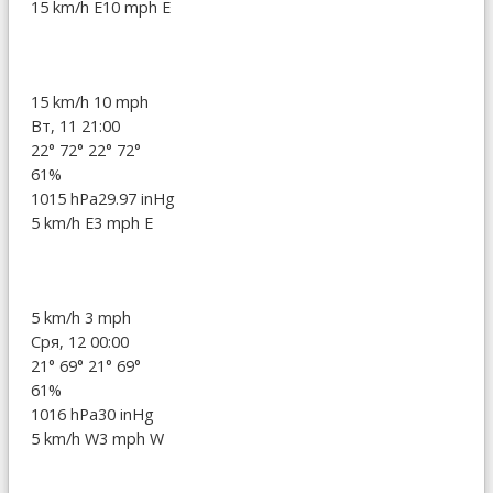
15 km/h E
10 mph E
15 km/h
10 mph
Вт, 11 21:00
22°
72°
22°
72°
61%
1015 hPa
29.97 inHg
5 km/h E
3 mph E
5 km/h
3 mph
Сря, 12 00:00
21°
69°
21°
69°
61%
1016 hPa
30 inHg
5 km/h W
3 mph W