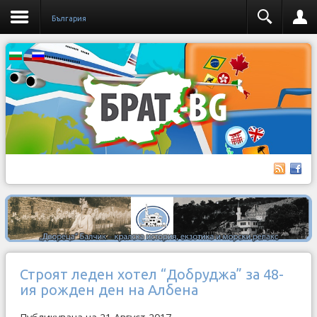
България
Строят леден хотел “Добруджа” за 48-
ия рожден ден на Албена