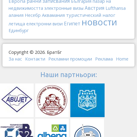
ранни записвания
Европа
България
пазар на
Австрия
Lufthansa
недвижимостта
электронные визы
туристический налог
алания
Несебр
Аквамания
новости
Египет
летища
електронни визи
Единбург
Copyright © 2026. БратБг
За нас
Контакти
Рекламни промоции
Реклама
Home
Наши партньори: