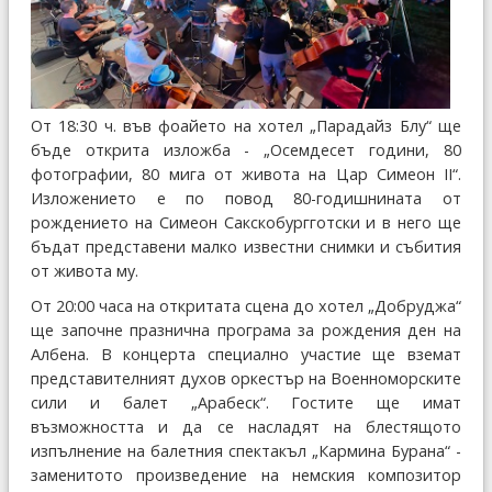
От 18:30 ч. във фоайето на хотел „Парадайз Блу“ ще
бъде открита изложба - „Осемдесет години, 80
фотографии, 80 мига от живота на Цар Симеон II“.
Изложението е по повод 80-годишнината от
рождението на Симеон Сакскобургготски и в него ще
бъдат представени малко известни снимки и събития
от живота му.
От 20:00 часа на откритата сцена до хотел „Добруджа“
ще започне празнична програма за рождения ден на
Албена. В концерта специално участие ще вземат
представителният духов оркестър на Военноморските
сили и балет „Арабеск“. Гостите ще имат
възможността и да се насладят на блестящото
изпълнение на балетния спектакъл „Кармина Бурана“ -
заменитото произведение на немския композитор