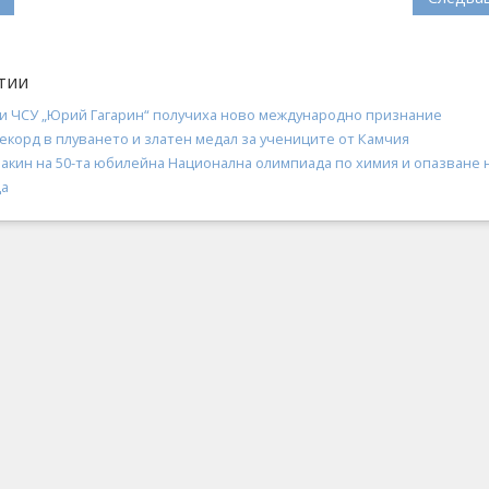
тии
 и ЧСУ „Юрий Гагарин“ получиха ново международно признание
екорд в плуването и златен медал за учениците от Камчия
макин на 50-та юбилейна Национална олимпиада по химия и опазване 
да