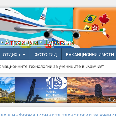
 • Атракции • Туризъм
ОТДИХ +
ФОТО-ГИД
ВАКАНЦИОННИ ИМОТИ
рмационните технологии за учениците в „Камчия“
пех в информационните технологии за учени