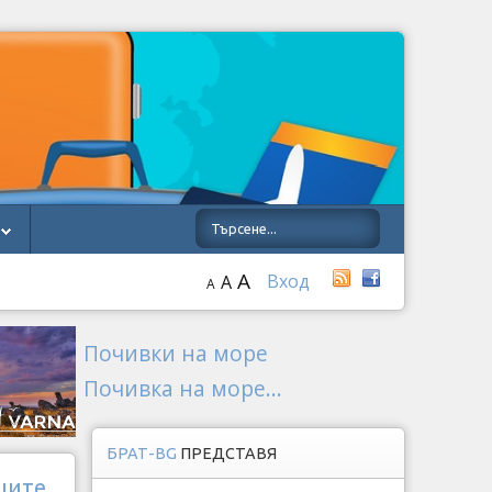
A
Вход
A
A
Почивки на море
Почивка на море...
БРАТ-BG
ПРЕДСТАВЯ
ците