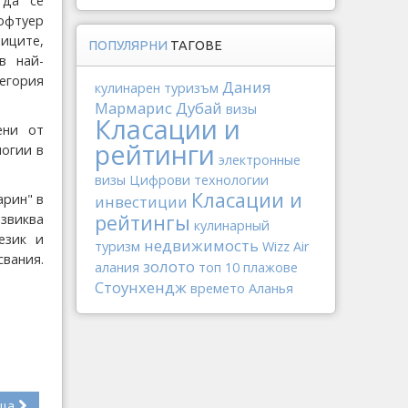
 да се
офтуер
ниците,
ПОПУЛЯРНИ
ТАГОВЕ
в най-
егория
Дания
кулинарен туризъм
Мармарис
Дубай
визы
Класации и
ени от
рейтинги
огии в
электронные
визы
Цифрови технологии
Класации и
арин" в
инвестиции
рейтингы
извиква
кулинарный
език и
недвижимость
туризм
Wizz Air
свания.
золото
алания
топ 10
плажове
Стоунхендж
времето
Аланья
ща