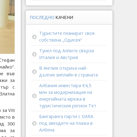
ПОСЛЕДНО
КАЧЕНИ
Туристите планират своя
собствена „Одисея“
Тунел под Алпите свърза
Италия и Австрия
Стефан
найко“.
В Англия откриха най-
не във
дългия зиплайн в страната
ажи за
Албания инвестира €4,5
нтър с
млн за модернизация на
Златна
енергийната мрежа в
туристическия регион Тет
за VІІІ
Бангаранга парти с DARA
място в
под звездите на плажа в
ад 300
Албена
ама за