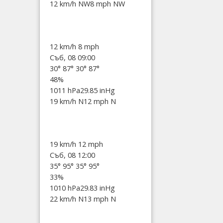
12 km/h NW
8 mph NW
12 km/h
8 mph
Съб, 08 09:00
30°
87°
30°
87°
48%
1011 hPa
29.85 inHg
19 km/h N
12 mph N
19 km/h
12 mph
Съб, 08 12:00
35°
95°
35°
95°
33%
1010 hPa
29.83 inHg
22 km/h N
13 mph N