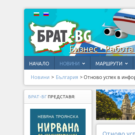
Бизнес • Работа
НАЧАЛО
НОВИНИ
МАРШРУТИ
Новини
>
България
>
Отново успех в инфо
БРАТ-БГ
ПРЕДСТАВЯ:
Отново ус