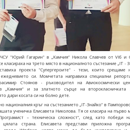
ЧСУ "Юрий Гагарин" в „Камчия“ Никола Славчев от VIб и 
се класираха на трето място в националното състезание „IT - З
ставиха проекта "Супергероите" - тези, които срещаме 
 ежедневието си. Момчетата направиха специални репорт
расимир Стоянов - ръководител на Авиокосмически це
в „Камчия“ и за златното сърце на второкласничката 
то дари косата си на болно дете.
о националния кръг на състезанието „IT-Знайко“ в Пампорово 
ашата ученичка Елисавета Николова. Тя се класира на първо 
„Програмист – техническа сложност“, след като победи н
 цялата страна. Елисавета представи приложна прогр