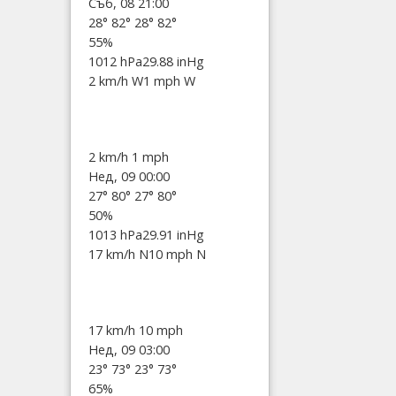
Съб, 08 21:00
28°
82°
28°
82°
55%
1012 hPa
29.88 inHg
2 km/h W
1 mph W
2 km/h
1 mph
Нед, 09 00:00
27°
80°
27°
80°
50%
1013 hPa
29.91 inHg
17 km/h N
10 mph N
17 km/h
10 mph
Нед, 09 03:00
23°
73°
23°
73°
65%