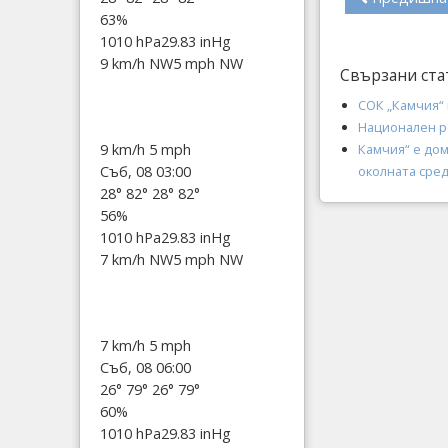
63%
1010 hPa
29.83 inHg
9 km/h NW
5 mph NW
Свързани ста
СОК „Камчия“
Национален р
Камчия“ е до
9 km/h
5 mph
околната сре
Съб, 08 03:00
28°
82°
28°
82°
56%
1010 hPa
29.83 inHg
7 km/h NW
5 mph NW
7 km/h
5 mph
Съб, 08 06:00
26°
79°
26°
79°
60%
1010 hPa
29.83 inHg