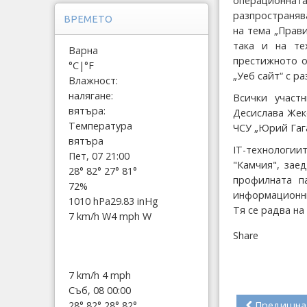
операционна
разпространяв
ВРЕМЕТО
на тема „Прави
така и на те
Варна
престижното о
°C
|
°F
„Уеб сайт“ с р
Влажност:
налягане:
Всички участ
вятъра:
Десислава Жек
Температура
ЧСУ „Юрий Гаг
вятъра
IT-технологиит
Пет, 07 21:00
"Камчия", зае
28°
82°
27°
81°
профилната п
72%
информационни
1010 hPa
29.83 inHg
Тя се радва на
7 km/h W
4 mph W
Share
7 km/h
4 mph
Съб, 08 00:00
Предишна
28°
82°
28°
82°