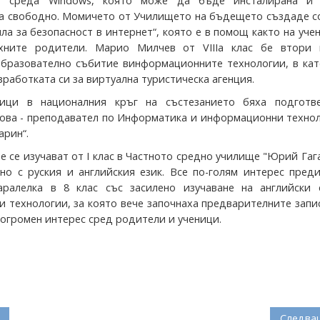
та среда Windows, която може да бъде инсталирана и
а свободно. Момичето от Училището на бъдещето създаде с
ла за безопасност в интернет“, която е в помощ както на уче
хните родители. Марио Милчев от VIIIа клас бе втори 
бразователно събитие винформационните технологии, в кат
азработката си за виртуална туристическа агенция.
ници в националния кръг на състезанието бяха подготв
ова - преподавател по Информатика и информационни технол
арин“.
е се изучават от I клас в Частното средно училище "Юрий Гаг
дно с руския и английския език. Все по-голям интерес пред
аралелка в 8 клас със засилено изучаване на английски 
 технологии, за която вече започнаха предварителните запи
 огромен интерес сред родители и ученици.
Следва