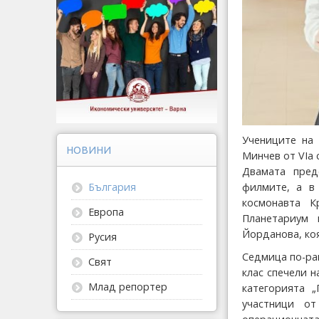
Учениците на 
НОВИНИ
Минчев от VIа 
Двамата пред
филмите, а в
България
космонавта К
Европа
Планетариум 
Йорданова, коя
Русия
Седмица по-ран
Свят
клас спечели н
Млад репортер
категорията 
участници от