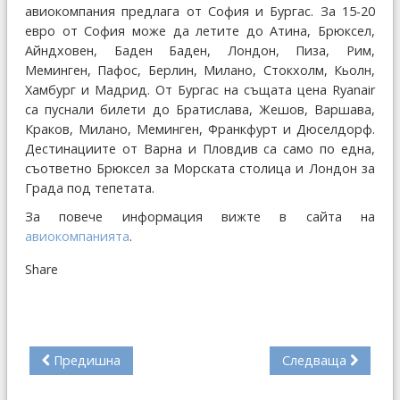
авиокомпания предлага от София и Бургас. За 15-20
евро от София може да летите до Атина, Брюксел,
Айндховен, Баден Баден, Лондон, Пиза, Рим,
Меминген, Пафос, Берлин, Милано, Стокхолм, Кьолн,
Хамбург и Мадрид. От Бургас на същата цена Ryanair
са пуснали билети до Братислава, Жешов, Варшава,
Краков, Милано, Меминген, Франкфурт и Дюселдорф.
Дестинациите от Варна и Пловдив са само по една,
съответно Брюксел за Морската столица и Лондон за
Града под тепетата.
За повече информация вижте в сайта на
авиокомпанията
.
Share
Предишна
Следваща