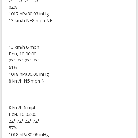
24°
75°
24°
75°
62%
1017 hPa
30.03 inHg
13 km/h NE
8 mph NE
13 km/h
8 mph
Пон, 10 00:00
23°
73°
23°
73°
61%
1018 hPa
30.06 inHg
8 km/h N
5 mph N
8 km/h
5 mph
Пон, 10 03:00
22°
72°
22°
72°
57%
1018 hPa
30.06 inHg