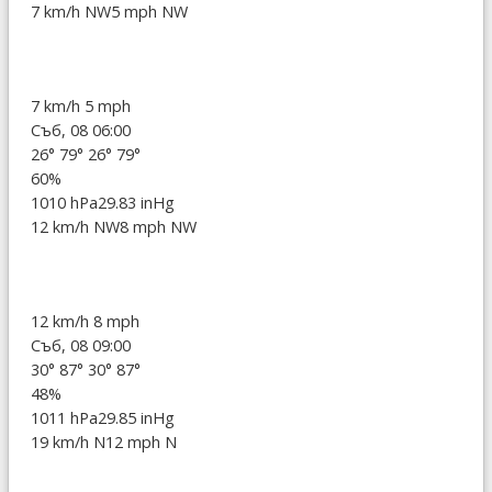
7 km/h NW
5 mph NW
7 km/h
5 mph
Съб, 08 06:00
26°
79°
26°
79°
60%
1010 hPa
29.83 inHg
12 km/h NW
8 mph NW
12 km/h
8 mph
Съб, 08 09:00
30°
87°
30°
87°
48%
1011 hPa
29.85 inHg
19 km/h N
12 mph N