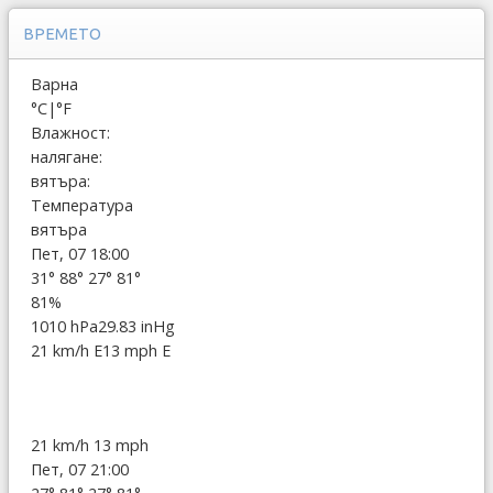
ВРЕМЕТО
Варна
°C
|
°F
Влажност:
налягане:
вятъра:
Температура
вятъра
Пет, 07 18:00
31°
88°
27°
81°
81%
1010 hPa
29.83 inHg
21 km/h E
13 mph E
21 km/h
13 mph
Пет, 07 21:00