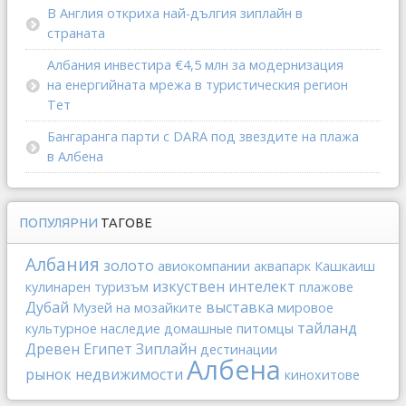
В Англия откриха най-дългия зиплайн в
страната
Албания инвестира €4,5 млн за модернизация
на енергийната мрежа в туристическия регион
Тет
Бангаранга парти с DARA под звездите на плажа
в Албена
ПОПУЛЯРНИ
ТАГОВЕ
Албания
золото
авиокомпании
аквапарк
Кашкаиш
изкуствен интелект
кулинарен туризъм
плажове
Дубай
выставка
Музей на мозайките
мировое
тайланд
культурное наследие
домашные питомцы
Древен Египет
Зиплайн
дестинации
Албена
рынок недвижимости
кинохитове