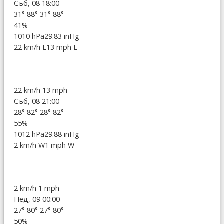
Съб, 08 18:00
31°
88°
31°
88°
41%
1010 hPa
29.83 inHg
22 km/h E
13 mph E
22 km/h
13 mph
Съб, 08 21:00
28°
82°
28°
82°
55%
1012 hPa
29.88 inHg
2 km/h W
1 mph W
2 km/h
1 mph
Нед, 09 00:00
27°
80°
27°
80°
50%