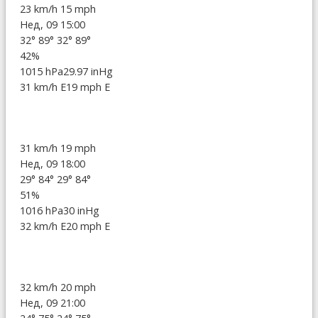
23 km/h
15 mph
Нед, 09 15:00
32°
89°
32°
89°
42%
1015 hPa
29.97 inHg
31 km/h E
19 mph E
31 km/h
19 mph
Нед, 09 18:00
29°
84°
29°
84°
51%
1016 hPa
30 inHg
32 km/h E
20 mph E
32 km/h
20 mph
Нед, 09 21:00