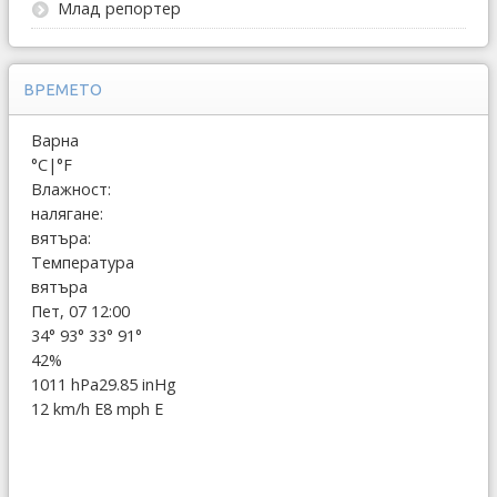
Млад репортер
ВРЕМЕТО
Варна
°C
|
°F
Влажност:
налягане:
вятъра:
Температура
вятъра
Пет, 07 12:00
34°
93°
33°
91°
42%
1011 hPa
29.85 inHg
12 km/h E
8 mph E