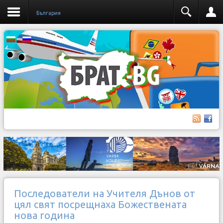
България
Последователи на Учителя Дънов от
цял свят посрещнаха Божествената
нова година