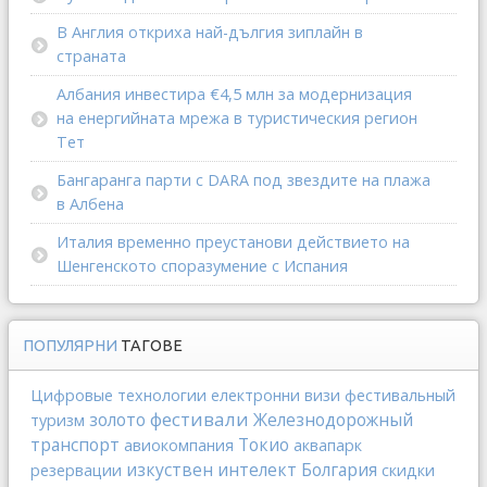
В Англия откриха най-дългия зиплайн в
страната
Албания инвестира €4,5 млн за модернизация
на енергийната мрежа в туристическия регион
Тет
Бангаранга парти с DARA под звездите на плажа
в Албена
Италия временно преустанови действието на
Шенгенското споразумение с Испания
ПОПУЛЯРНИ
ТАГОВЕ
Цифровые технологии
електронни визи
фестивальный
фестивали
золото
Железнодорожный
туризм
транспорт
Токио
авиокомпания
аквапарк
изкуствен интелект
Болгария
резервации
скидки