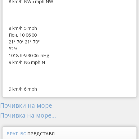
8 km/h NW
5 mph NW
8 km/h
5 mph
Пон, 10 06:00
21°
70°
21°
70°
52%
1018 hPa
30.06 inHg
9 km/h N
6 mph N
9 km/h
6 mph
Почивки на море
Почивка на море...
БРАТ-BG
ПРЕДСТАВЯ