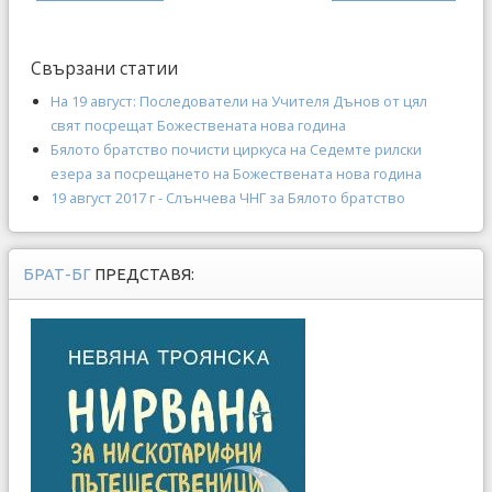
Свързани статии
На 19 август: Последователи на Учителя Дънов от цял
свят посрещат Божествената нова година
Бялото братство почисти циркуса на Седемте рилски
езера за посрещането на Божествената нова година
19 август 2017 г - Слънчева ЧНГ за Бялото братство
БРАТ-БГ
ПРЕДСТАВЯ: