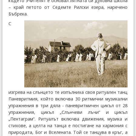
където Учителят е основал лятната си духовна школа
– край петото от Седемте Рилски езера, наречено
Бъбрека.
С
изгрева на слънцето те изпълниха своя ритуален танц
Паневритмия, който включва 30 ритмични музикални
упражнения в три дяла - паневритмичен цикъл от 28
упражнения, цикъл „Слънчеви лъчи“ и цикъл
„Пентаграм“. Ритуалът включва движения, музика и
стихове, а целта на танца е постигане на хармония с
природата, Бог и Вселената. Той се танцува в кръг, а