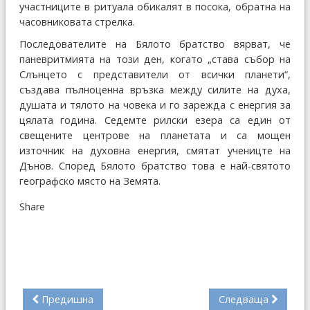
участниците в ритуала обикалят в посока, обратна на
часовниковата стрелка.
Последователите на Бялото братство вярват, че
паневритмията на този ден, когато „става събор на
Слънцето с представители от всички планети“,
създава пълноценна връзка между силите на духа,
душата и тялото на човека и го зарежда с енергия за
цялата година. Седемте рилски езера са един от
свещените центрове на планетата и са мощен
източник на духовна енергия, смятат ученицте на
Дънов. Според Бялото братство това е най-святото
географско място на Земята.
Share
Предишна
Следваща