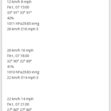
12 km/h
8 mph
Пет, 07 15:00
33°
91°
33°
91°
42%
1011 hPa
29.85 inHg
26 km/h E
16 mph E
26 km/h
16 mph
Пет, 07 18:00
32°
90°
32°
89°
41%
1010 hPa
29.83 inHg
22 km/h E
14 mph E
22 km/h
14 mph
Пет, 07 21:00
27°
80°
27°
80°