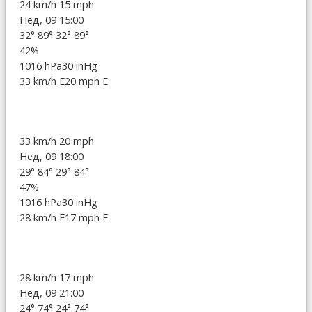
24 km/h
15 mph
Нед, 09 15:00
32°
89°
32°
89°
42%
1016 hPa
30 inHg
33 km/h E
20 mph E
33 km/h
20 mph
Нед, 09 18:00
29°
84°
29°
84°
47%
1016 hPa
30 inHg
28 km/h E
17 mph E
28 km/h
17 mph
Нед, 09 21:00
24°
74°
24°
74°