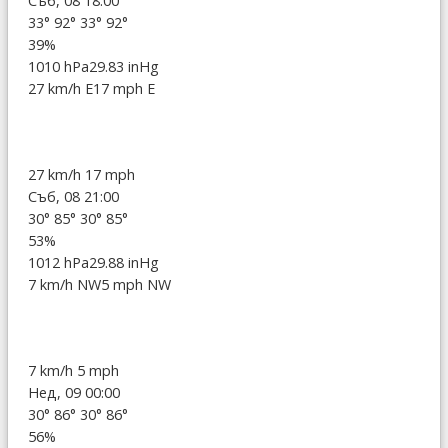
Съб, 08 18:00
33°
92°
33°
92°
39%
1010 hPa
29.83 inHg
27 km/h E
17 mph E
27 km/h
17 mph
Съб, 08 21:00
30°
85°
30°
85°
53%
1012 hPa
29.88 inHg
7 km/h NW
5 mph NW
7 km/h
5 mph
Нед, 09 00:00
30°
86°
30°
86°
56%