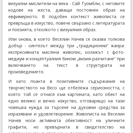
визуални мислители на века - Сай Туомбли, с неговите
кодове на жеста, даващи постоянен образ на
евфимерното. В подобен контекст живописта се
превръща в изкуство, повече свързано с литературата
и поезията, отколкото с визуалния образ.
Или онова, в което Веселин Начев се оказва толкова
добър - синтезът между три „традиционни“ жанра:
експресивната маслена живопис, колажът с фото-
медиум и концептуалния бином „визия-разчитане“ при
включването на текст в структурата на
произведението.
И като поанта в позитивните съдържания на
творчеството на Весо ще отбележа сериозността, с
която той се отнася към картината, като обект на
едно велико и вечно изкуство, отговарящо на тази
човешка нужда за търсене на духовни средства за
изразяване и удовлетворение. Живописта на Веселин
Начев носи активната обективност на уличните
графити, но превърната в свидетелство на