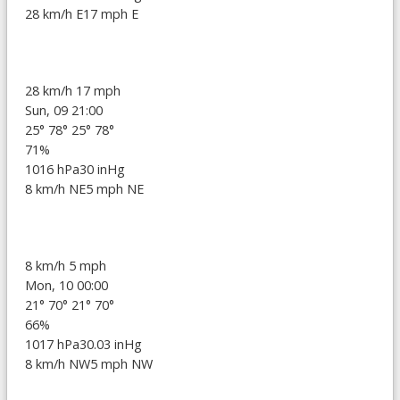
28 km/h E
17 mph E
28 km/h
17 mph
Sun, 09 21:00
25°
78°
25°
78°
71%
1016 hPa
30 inHg
8 km/h NE
5 mph NE
8 km/h
5 mph
Mon, 10 00:00
21°
70°
21°
70°
66%
1017 hPa
30.03 inHg
8 km/h NW
5 mph NW