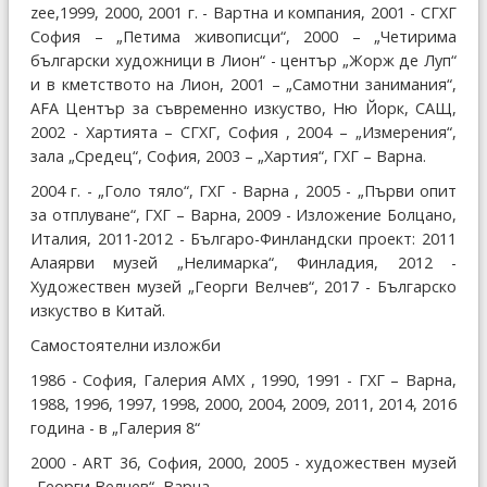
zee,1999, 2000, 2001 г. - Вартна и компания, 2001 - СГХГ
София – „Петима живописци“, 2000 – „Четирима
български художници в Лион“ - център „Жорж де Луп“
и в кметството на Лион, 2001 – „Самотни занимания“,
AFA Център за съвременно изкуство, Ню Йорк, САЩ,
2002 - Хартията – СГХГ, София , 2004 – „Измерения“,
зала „Средец“, София, 2003 – „Хартия“, ГХГ – Варна.
2004 г. - „Голо тяло“, ГХГ - Варна , 2005 - „Първи опит
за отплуване“, ГХГ – Варна, 2009 - Изложение Болцано,
Италия, 2011-2012 - Българо-Финландски проект: 2011
Алаярви музей „Нелимарка“, Финладия, 2012 -
Художествен музей „Георги Велчев“, 2017 - Българско
изкуство в Китай.
Самостоятелни изложби
1986 - София, Галерия АМХ , 1990, 1991 - ГХГ – Варна,
1988, 1996, 1997, 1998, 2000, 2004, 2009, 2011, 2014, 2016
година - в „Галерия 8“
2000 - ART 36, София, 2000, 2005 - художествен музей
„Георги Велчев“, Варна .