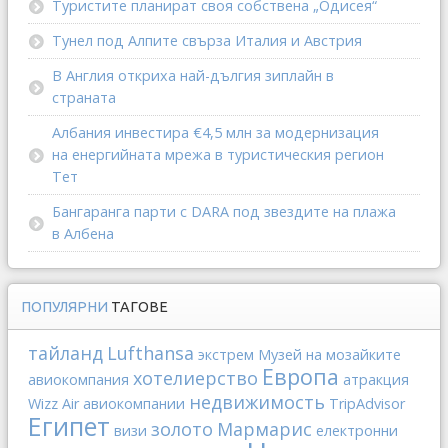
Туристите планират своя собствена „Одисея“
Тунел под Алпите свърза Италия и Австрия
В Англия откриха най-дългия зиплайн в
страната
Албания инвестира €4,5 млн за модернизация
на енергийната мрежа в туристическия регион
Тет
Бангаранга парти с DARA под звездите на плажа
в Албена
ПОПУЛЯРНИ
ТАГОВЕ
тайланд
Lufthansa
экстрем
Музей на мозайките
Европа
хотелиерство
авиокомпания
атракция
недвижимость
Wizz Air
авиокомпании
TripAdvisor
Египет
золото
Мармарис
визи
електронни