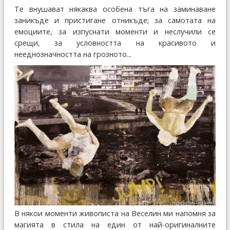
Те внушават някаква особена тъга на заминаване
заникъде и пристигане отникъде; за самотата на
емоциите, за изпуснати моменти и неслучили се
срещи, за условността на красивото и
нееднозначността на грозното...
В някои моменти живописта на Веселин ми напомня за
магията в стила на един от най-оригиналните