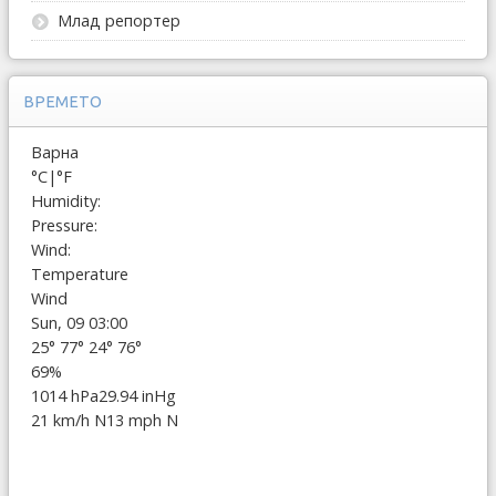
Млад репортер
ВРЕМЕТО
Варна
°C
|
°F
Humidity:
Pressure:
Wind:
Temperature
Wind
Sun, 09 03:00
25°
77°
24°
76°
69%
1014 hPa
29.94 inHg
21 km/h N
13 mph N