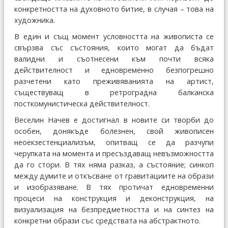
конкретността на духовното битие, в случая – това на
художника.
В един и същ момент условността на живописта се
свързва със състояния, които могат да бъдат
валидни и съотнесени към почти всяка
действителност и едновременно безпогрешно
разчетени като преживяванията на артист,
съществуващ в ретроградна балканска
посткомунистическа действителност.
Веселин Начев е достигнал в новите си творби до
особен, донякъде болезнен, свой живописен
неоекзестенциализъм, опитващ се да разчупи
черупката на момента и пресъздаващ невъзможността
да го стори. В тях няма разказ, а състояние; синкоп
между думите и откъсване от гравитациите на образи
и изобразяване. В тях протичат едновременни
процеси на конструкция и деконструкция, на
визуализация на безпредметността и на синтез на
конкретни образи със средствата на абстрактното.