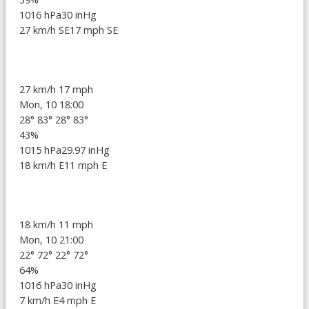
1016 hPa
30 inHg
27 km/h SE
17 mph SE
27 km/h
17 mph
Mon, 10 18:00
28°
83°
28°
83°
43%
1015 hPa
29.97 inHg
18 km/h E
11 mph E
18 km/h
11 mph
Mon, 10 21:00
22°
72°
22°
72°
64%
1016 hPa
30 inHg
7 km/h E
4 mph E