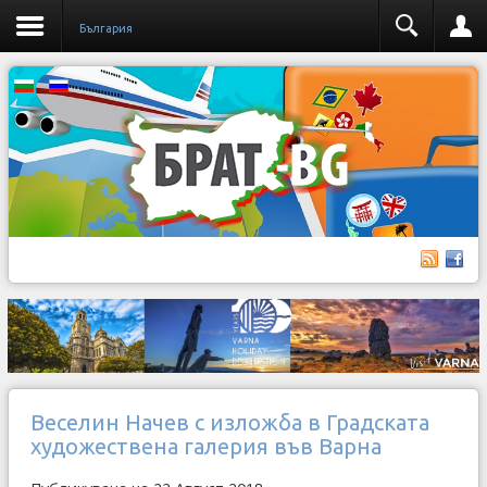
България
Веселин Начев с изложба в Градската
художествена галерия във Варна