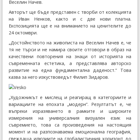
Веселин Начев.
Авторът ще бъде представен с творби от колекцията
на Иван Ненков, както и с две нови платна.
Експозицията ще е на вниманието на ценителите до
24 октомври.
„Достойнството на живописта на Веселин Начев е, че
тя не търси и не намира своите отговори в образ на
качествени повторения на знаци от историята на
съвременната естетика, а представлява авторско
развитие на една фундаментална даденост.“ Това
казва за него изкуствоведът Филип Зидаров.
„Художникът е мислещ и реагиращ в категориите и
вариациите на епохата „модерн“. Резултатът е, че
въпреки изразяването в рамките и широките
измерения на универсалния визуален език на
съвремието, това са произведения на настоящия
момент и на разпознаваема емоционална география,
свеждаща илюзиите на глобалистичния хоризонт до