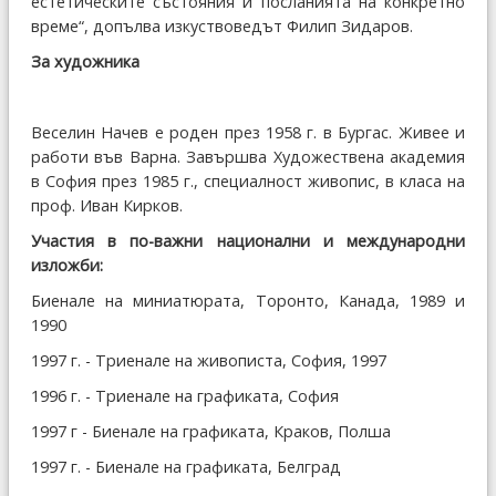
естетическите състояния и посланията на конкретно
време“, допълва изкуствоведът Филип Зидаров.
За художника
Веселин Начев е роден през 1958 г. в Бургас. Живее и
работи във Варна. Завършва Художествена академия
в София през 1985 г., специалност живопис, в класа на
проф. Иван Кирков.
Участия в по-важни национални и международни
изложби:
Биенале на миниатюрата, Торонто, Канада, 1989 и
1990
1997 г. - Триенале на живописта, София, 1997
1996 г. - Триенале на графиката, София
1997 г - Биенале на графиката, Краков, Полша
1997 г. - Биенале на графиката, Белград