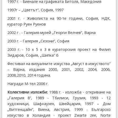
1997 г. - Биенале на графиката Битоля, Македония
1997г – „Цветът“, София, 1997
2001 г. - Живописта на 90-те години, София, НДК,
куратор Руен Руенов
2002 г . - Галерия-музей „Георги Велчев“, Варна
2003 г. - Галерия „Сезони“, София
2003 г. - 10 х 5 х 3 в кураторския проект на Филип
Зидаров, София, „Шипка“ 6
Фестивал на визуалните изкуства „Август в изкуството“
– Варна, издания 2000, 2001, 2002, 2004, 2006,
2008,2010, 2014 година.
Награди М-тел 2006 г.
Колективни изложби:
1988 г. - изложба - откриване на
„Галерия 8“, 1989 - Тбилиси, Грузия, 1993 - 12
художници, Шафхаузен, Швейцария, 1997 – Дом
„Витгенщайн“, Виена, Австрия, 1999 - Българско
изкуство в Холандия - проект Zwarte zee, Norte