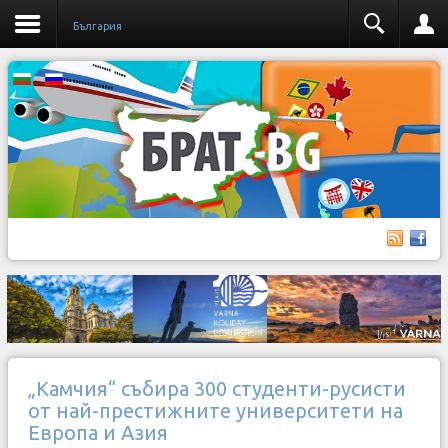
България
„Камчия“ събира 300 студенти-русисти
от най-престижните университети на
Европа и Азия