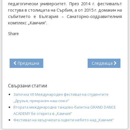
педагогически университет. През 2014 г. фестивалът
гостува в столицата на Сърбия, а от 2015 г. домакин на
събитието е България – Санаторно-оздравителния
комплекс „Камчия“.
Share
Предишна
Следваща
Свързани статии
Започна VІІ Международен фестивал на студентите
„Друзья, прекрасен наш союз“
Втората международна танцово-балетна GRAND DANCE
ACADEMY бе открита в „Камчия“
Фестивал на хвърчилата оцвети небето над „Камчия“