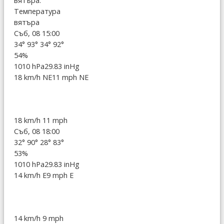
вятъра:
Температура
вятъра
Съб, 08 15:00
34°
93°
34°
92°
54%
1010 hPa
29.83 inHg
18 km/h NE
11 mph NE
18 km/h
11 mph
Съб, 08 18:00
32°
90°
28°
83°
53%
1010 hPa
29.83 inHg
14 km/h E
9 mph E
14 km/h
9 mph