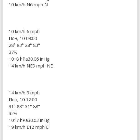
10 km/h N
6 mph N
10 km/h
6 mph
Пон, 10 09:00
28°
83°
28°
83°
37%
1018 hPa
30.06 inHg
14 km/h NE
9 mph NE
14 km/h
9 mph
Пон, 10 12:00
31°
88°
31°
88°
32%
1017 hPa
30.03 inHg
19 km/h E
12 mph E