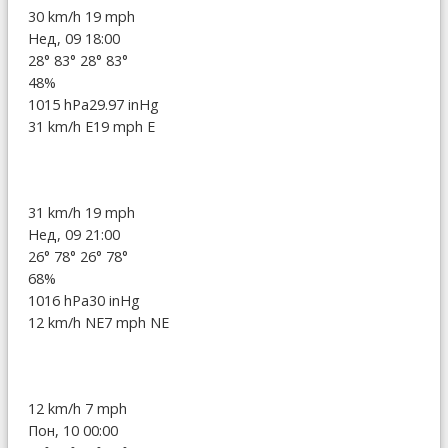
30 km/h
19 mph
Нед, 09 18:00
28°
83°
28°
83°
48%
1015 hPa
29.97 inHg
31 km/h E
19 mph E
31 km/h
19 mph
Нед, 09 21:00
26°
78°
26°
78°
68%
1016 hPa
30 inHg
12 km/h NE
7 mph NE
12 km/h
7 mph
Пон, 10 00:00