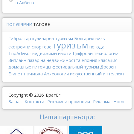
в Албена
ПОПУЛЯРНИ
ТАГОВЕ
Гибралтар
Болгария
кулинарен туризъм
визы
туризъм
екстремни спортове
погода
TripAdvisor
недвижими имоти
Цифрови технологии
Зиплайн
Япония
пазар на недвижимостта
класация
домашные питомцы
фестивальный туризм
Древен
почивка
Археология
искусственный интеллект
Египет
Copyright © 2026. БратБг
За нас
Контакти
Рекламни промоции
Реклама
Home
Наши партньори: