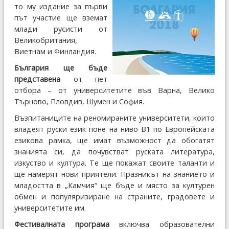
то му издание за първи
път участие ще вземат
млади русисти от
Великобритания,
Виетнам и Финландия.
България ще бъде
представена
от пет
отбора – от университетите във Варна, Велико
Търново, Пловдив, Шумен и София.
Възпитаниците на реномираните университети, които
владеят руски език поне на ниво В1 по Европейската
езикова рамка, ще имат възможност да обогатят
знанията си, да почувстват руската литература,
изкуство и култура. Те ще покажат своите таланти и
ще намерят нови приятели. Празникът на знанието и
младостта в „Камчия“ ще бъде и място за културен
обмен и популяризиране на страните, градовете и
университетите им.
Фестивалната програма
включва образователни