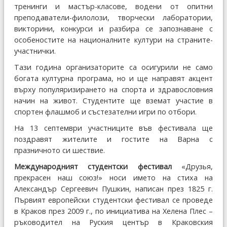
тренинги и мастър-класове, водени от опитни
преподаватели-филолози, творчески лаборатории,
викторини, конкурси и разбира се запознаване с
особеностите на националните култури на страните-
участнички.
Тази година организаторите са осигурили не само
богата културна програма, но и ще направят акцент
върху популяризирането на спорта и здравословния
начин на живот. Студентите ще вземат участие в
спортен флашмоб и състезателни игри по отбори.
На 13 септември участниците във фестивала ще
поздравят жителите и гостите на Варна с
празничното си шествие.
Международният студентски фестивал
«Друзья,
прекрасен наш союз!» носи името на стиха на
Александър Сергеевич Пушкин, написан през 1825 г.
Първият европейски студентски фестивал се проведе
в Краков през 2009 г., по инициатива на Хелена Плес –
ръководител на Руския център в Краковския