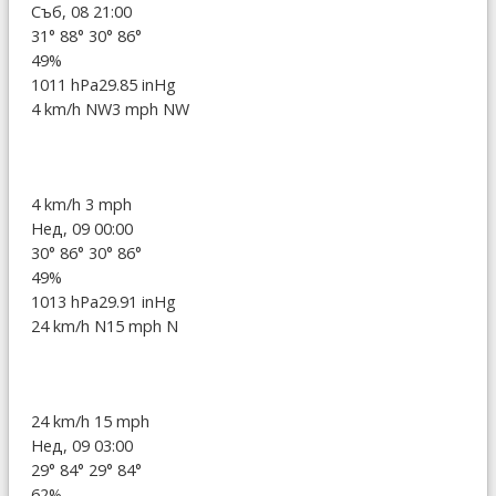
Съб, 08 21:00
31°
88°
30°
86°
49%
1011 hPa
29.85 inHg
4 km/h NW
3 mph NW
4 km/h
3 mph
Нед, 09 00:00
30°
86°
30°
86°
49%
1013 hPa
29.91 inHg
24 km/h N
15 mph N
24 km/h
15 mph
Нед, 09 03:00
29°
84°
29°
84°
62%