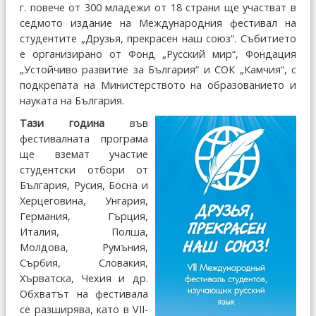
г. повече от 300 младежи от 18 страни ще участват в
седмото издание на Международния фестивал на
студентите „Друзья, прекрасен наш союз“. Събитието
е организирано от Фонд „Русский мир“, Фондация
„Устойчиво развитие за България“ и СОК „Камчия“, с
подкрепата на Министерството на образованието и
науката на България.
Тази година
във
фестивалната програма
ще вземат участие
студентски отбори от
България, Русия, Босна и
Херцеговина, Унгария,
Германия, Гърция,
Италия, Полша,
Молдова, Румъния,
Сърбия, Словакия,
Хърватска, Чехия и др.
Обхватът на фестивала
се разширява, като в VІІ-