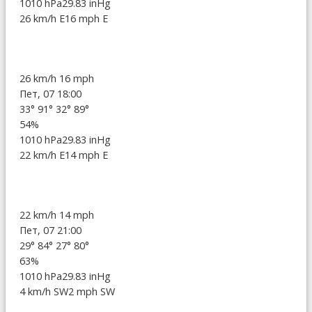
1010 hPa
29.83 inHg
26 km/h E
16 mph E
26 km/h
16 mph
Пет, 07 18:00
33°
91°
32°
89°
54%
1010 hPa
29.83 inHg
22 km/h E
14 mph E
22 km/h
14 mph
Пет, 07 21:00
29°
84°
27°
80°
63%
1010 hPa
29.83 inHg
4 km/h SW
2 mph SW