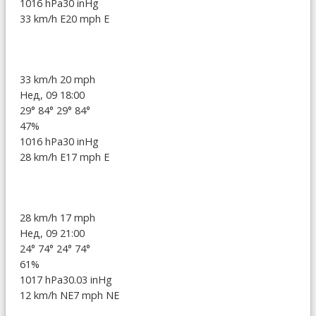
1016 hPa
30 inHg
33 km/h E
20 mph E
33 km/h
20 mph
Нед, 09 18:00
29°
84°
29°
84°
47%
1016 hPa
30 inHg
28 km/h E
17 mph E
28 km/h
17 mph
Нед, 09 21:00
24°
74°
24°
74°
61%
1017 hPa
30.03 inHg
12 km/h NE
7 mph NE