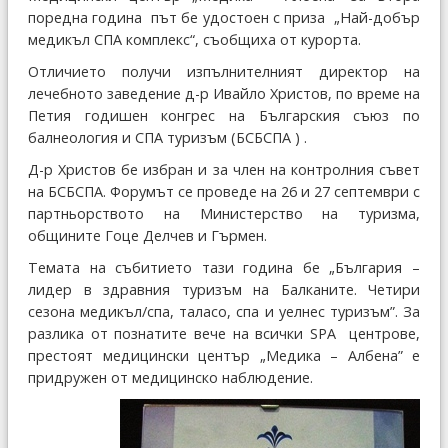
поредна година път бе удостоен с приза „Най-добър
медикъл СПА комплекс“, съобщиха от курорта.
Отличието получи изпълнителният директор на
лечебното заведение д-р Ивайло Христов, по време на
Петия годишен конгрес на Българския съюз по
балнеология и СПА туризъм (БСБСПА ) .
Д-р Христов бе избран и за член на контролния съвет
на БСБСПА. Форумът се проведе на 26 и 27 септември с
партньорството на Министерство на туризма,
общините Гоце Делчев и Гърмен.
Темата на събитието тази година бе „България –
лидер в здравния туризъм на Балканите. Четири
сезона медикъл/спа, таласо, спа и уелнес туризъм”. За
разлика от познатите вече на всички SPA центрове,
престоят медицински център „Медика – Албена” е
придружен от медицинско наблюдение.