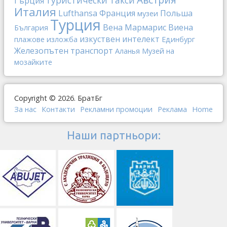
Гърция
Италия
Lufthansa
Франция
Польша
музеи
Турция
Вена
Мармарис
Виена
България
изкуствен интелект
плажове
изложба
Единбург
Железопътен транспорт
Аланья
Музей на
мозайките
Copyright © 2026. БратБг
За нас
Контакти
Рекламни промоции
Реклама
Home
Наши партньори: