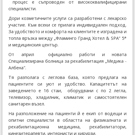
процес е съпроводен от висококвалифицирани
специалисти.
Дори козметичните услуги са разработени с лекарско
участие. Към всеки се прилага индивидуален подход.
За удобството и комфорта на клиентите е изградена и
топла връзка между „Фламинго Гранд Хотел & SPA“ 5*
и медицинския център.
От април официално работи и новата
Специализирана болница за рехабилитация „Медика -
Албена".
Тя разполага с леглова база, която предлага на
пациентите си уют и удобство. Капацитетът на
заведението е 16 стаи, оборудвани с по 2 легла,
телевизор, хладилник, климатик и самостоятелен
санитарен възел.
На разположение на пациенти й е екип от водещи и
опитни специалисти в областта на физикалната и
рехабилитационна медицина, рехабилитатори,
кинезитерапевти, интернисти и хирурзи.