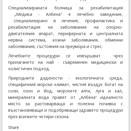
Специализираната болница за рехабилитация
„Медика - Албена" е лечебно заведение,
специализирано в лечение, профилактика и
рехабилитация на заболявания на опорно-
двигателния апарат, периферната и централната
нервна система, кожни заболявания, обменни
заболявания, състояния на преумора и стрес.
Лечебните процедури се извършват чрез
прилагането на най - съвременен медицински и
холистичен подход.
Природните дадености - екологичната среда,
специфичния морски климат, чистия въздух богат на
соли, озон и йод, морските алги, луга и кал,
минералната вода правят от „Албена“ идеалното
място за разтоварваща и полезна почивка с
възстановяващи и подобряващи здравето процедури
през всичките четири сезона.
Share