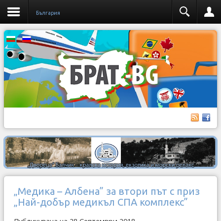
България
„Медика – Албена” за втори път с приз
„Най-добър медикъл СПА комплекс”