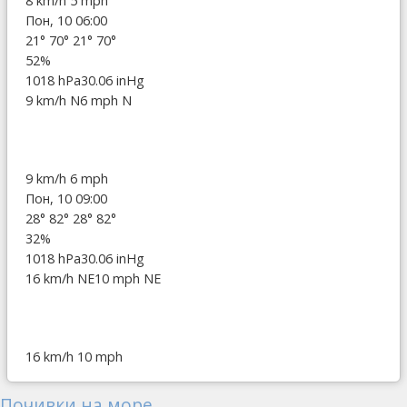
8 km/h
5 mph
Пон, 10 06:00
21°
70°
21°
70°
52%
1018 hPa
30.06 inHg
9 km/h N
6 mph N
9 km/h
6 mph
Пон, 10 09:00
28°
82°
28°
82°
32%
1018 hPa
30.06 inHg
16 km/h NE
10 mph NE
16 km/h
10 mph
Почивки на море