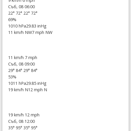
9 km/h
6 mph
Съб, 08 06:00
22°
72°
22°
72°
69%
1010 hPa
29.83 inHg
11 km/h NW
7 mph NW
11 km/h
7 mph
Съб, 08 09:00
29°
84°
29°
84°
53%
1011 hPa
29.85 inHg
19 km/h N
12 mph N
19 km/h
12 mph
Съб, 08 12:00
35°
95°
35°
95°