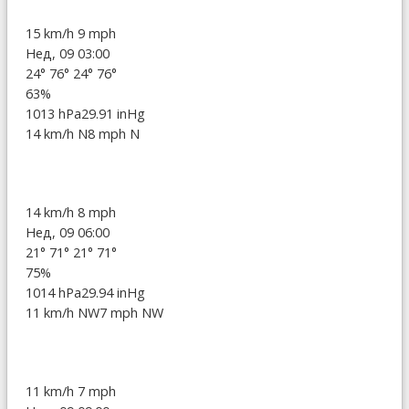
15 km/h
9 mph
Нед, 09 03:00
24°
76°
24°
76°
63%
1013 hPa
29.91 inHg
14 km/h N
8 mph N
14 km/h
8 mph
Нед, 09 06:00
21°
71°
21°
71°
75%
1014 hPa
29.94 inHg
11 km/h NW
7 mph NW
11 km/h
7 mph