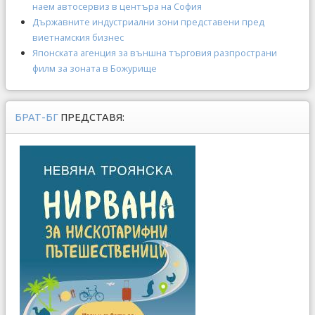
наем автосервиз в центъра на София
Държавните индустриални зони представени пред
виетнамския бизнес
Японската агенция за външна търговия разпространи
филм за зоната в Божурище
БРАТ-БГ
ПРЕДСТАВЯ: