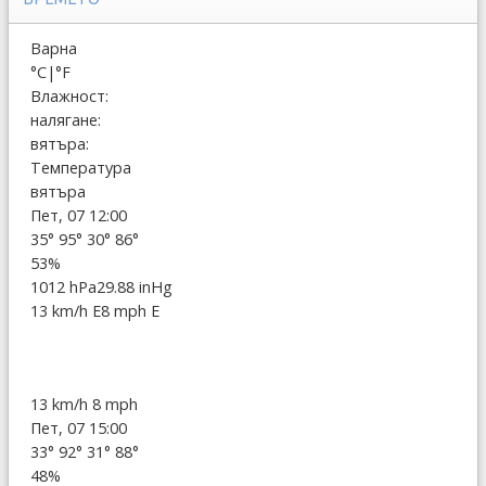
Варна
°C
|
°F
Влажност:
налягане:
вятъра:
Температура
вятъра
Пет, 07 12:00
35°
95°
30°
86°
53%
1012 hPa
29.88 inHg
13 km/h E
8 mph E
13 km/h
8 mph
Пет, 07 15:00
33°
92°
31°
88°
48%