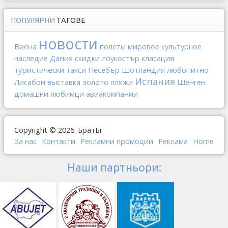
ПОПУЛЯРНИ
ТАГОВЕ
новости
Виена
полеты
мировое культурное
Дания
наследие
скидки
лоукостър
класация
туристически такси
Шотландия
любопитно
Несебър
Испания
Лисабон
выставка
золото
Шенген
пляжи
авиакомпании
домашни любимци
Copyright © 2026. БратБг
За нас
Контакти
Рекламни промоции
Реклама
Home
Наши партньори: