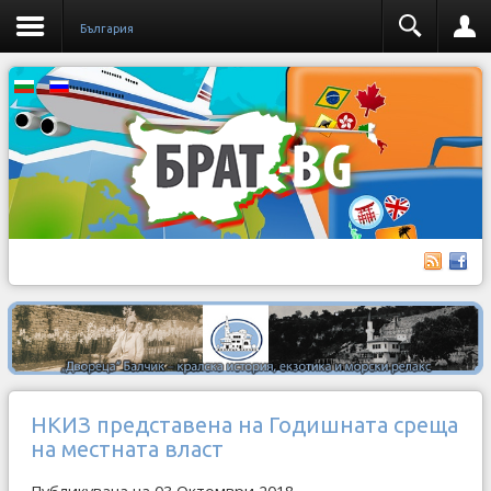
България
НКИЗ представена на Годишната среща
на местната власт