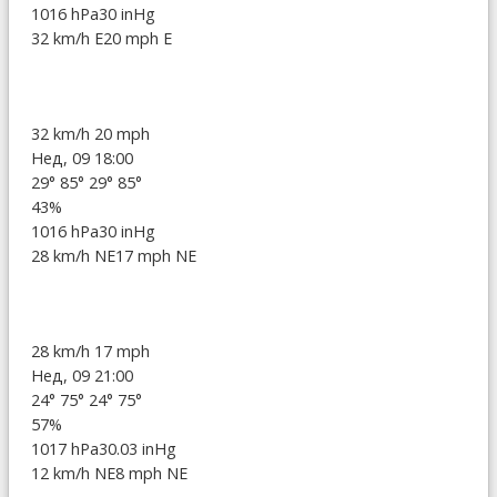
1016 hPa
30 inHg
32 km/h E
20 mph E
32 km/h
20 mph
Нед, 09 18:00
29°
85°
29°
85°
43%
1016 hPa
30 inHg
28 km/h NE
17 mph NE
28 km/h
17 mph
Нед, 09 21:00
24°
75°
24°
75°
57%
1017 hPa
30.03 inHg
12 km/h NE
8 mph NE