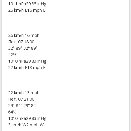
1011 hPa
29.85 inHg
26 km/h E
16 mph E
26 km/h
16 mph
Пет, 07 18:00
32°
89°
32°
89°
42%
1010 hPa
29.83 inHg
22 km/h E
13 mph E
22 km/h
13 mph
Пет, 07 21:00
29°
84°
29°
84°
64%
1010 hPa
29.83 inHg
3 km/h W
2 mph W