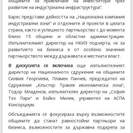
общините за привличане на инвеститори чрез
развитие на индустриална инфраструктура“.
Барес представи дейността на „Национална компания
индустриални зони“ и отделните ѝ проекти в цялата
страна, както и успешното партньорство с до момента
близо 15 общини и областни администрации.
Изпълнителният директор на НКИЗ подчерта, че за
развитието на бизнеса е от особено значение
партньорството между държавата и местната власт.
В дискусията се включиха
още изпълнителният
директор на Националното сдружение на общините
Силвия Георгиева, Пламен Панчев, председател на
Сдружение „Клъстер Тракия икономическа зона“,
Тодор Младенов, изпълнителен директор на „София
Тех Парк“ и Бойко Милев, управител на АСПА
Консорциум.
Обсъжданията се фокусираха върху възможностите
общините да станат равностойни партньори на
бизнеса, възможностите за държавна подкрепа за