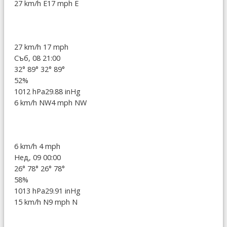
27 km/h E
17 mph E
27 km/h
17 mph
Съб, 08 21:00
32°
89°
32°
89°
52%
1012 hPa
29.88 inHg
6 km/h NW
4 mph NW
6 km/h
4 mph
Нед, 09 00:00
26°
78°
26°
78°
58%
1013 hPa
29.91 inHg
15 km/h N
9 mph N