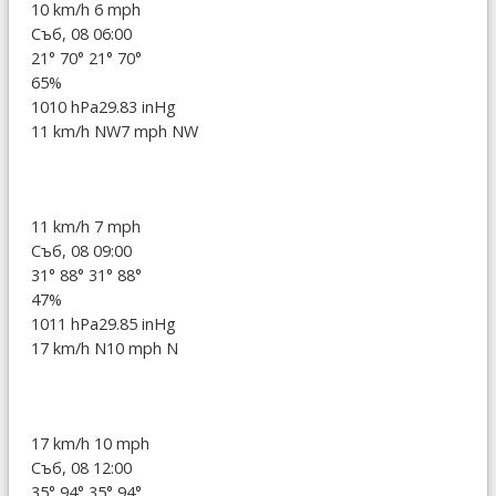
10 km/h
6 mph
Съб, 08 06:00
21°
70°
21°
70°
65%
1010 hPa
29.83 inHg
11 km/h NW
7 mph NW
11 km/h
7 mph
Съб, 08 09:00
31°
88°
31°
88°
47%
1011 hPa
29.85 inHg
17 km/h N
10 mph N
17 km/h
10 mph
Съб, 08 12:00
35°
94°
35°
94°