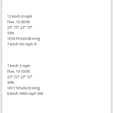
12 km/h
8 mph
Пон, 10 00:00
23°
73°
23°
73°
53%
1018 hPa
30.06 inHg
7 km/h N
5 mph N
7 km/h
5 mph
Пон, 10 03:00
22°
72°
22°
72°
50%
1017 hPa
30.03 inHg
8 km/h NW
5 mph NW