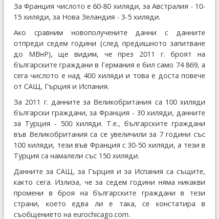
За Франция числото е 60-80 хиляди, за Австралия - 10-
15 хиляди, за Нова Зеландия - 3-5 хиляди.
Ако сравним новополучените данни с данните
отпреди седем години (след предишното запитване
до МВнР), ще видим, че през 2011 г. броят на
българските граждани в Германия е бил само 74 869, а
сега числото е над 400 хиляди и това е доста повече
от САЩ, Гърция и Испания.
За 2011 г. данните за Великобритания са 100 хиляди
български граждани, за Франция - 30 хиляди, данните
за Турция - 500 хиляди. Т.е., българските граждани
във Великобритания са се увеличили за 7 години със
100 хиляди, тези във Франция с 30-50 хиляди, а тези в
Турция са намалели със 150 хиляди.
Данните за САЩ, за Гърция и за Испания са същите,
както сега. Излиза, че за седем години няма никакви
промени в броя на българските граждани в тези
страни, което едва ли е така, се констатира в
съобщението на eurochicago.com.