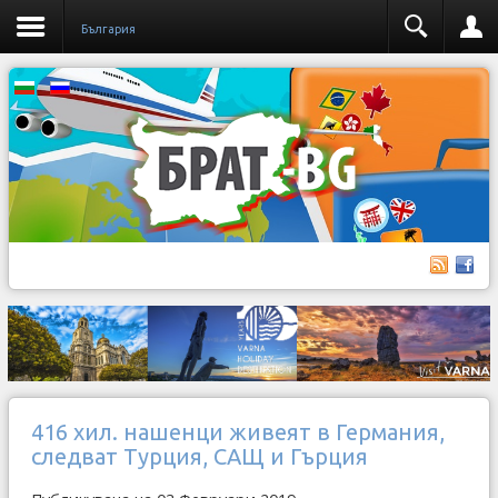
България
416 хил. нашенци живеят в Германия,
следват Турция, САЩ и Гърция