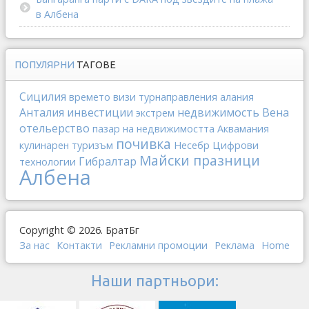
в Албена
ПОПУЛЯРНИ
ТАГОВЕ
Сицилия
времето
визи
турнаправления
алания
Анталия
инвестиции
недвижимость
Вена
экстрем
отельерство
пазар на недвижимостта
Аквамания
почивка
кулинарен туризъм
Несебр
Цифрови
Майски празници
Гибралтар
технологии
Албена
Copyright © 2026. БратБг
За нас
Контакти
Рекламни промоции
Реклама
Home
Наши партньори: