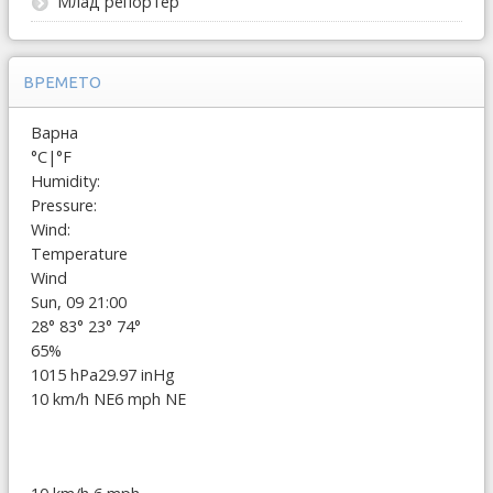
Млад репортер
ВРЕМЕТО
Варна
°C
|
°F
Humidity:
Pressure:
Wind:
Temperature
Wind
Sun, 09 21:00
28°
83°
23°
74°
65%
1015 hPa
29.97 inHg
10 km/h NE
6 mph NE