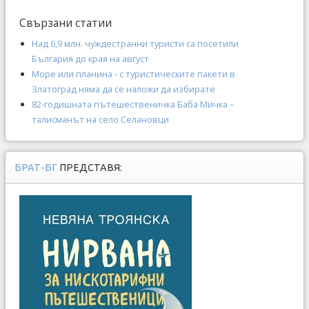
Свързани статии
Над 6,9 млн. чуждестранни туристи са посетили
България до края на август
Море или планина - с туристическите пакети в
Златоград няма да се наложи да избирате
82-годишната пътешественичка Баба Мичка –
талисманът на село Селановци
БРАТ-БГ
ПРЕДСТАВЯ: