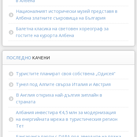
в Албена
Националният исторически музей представя в
Албена златните съкровища на България
Балетна класика на световен хореограф за
гостите на курорта Албена
ПОСЛЕДНО
КАЧЕНИ
Туристите планират своя собствена „Одисея“
Тунел под Алпите свърза Италия и Австрия
В Англия откриха най-дългия зиплайн в
страната
Албания инвестира €4,5 млн за модернизация
на енергийната мрежа в туристическия регион
Тет
Бангаранга парти с DARA под звездите на плажа