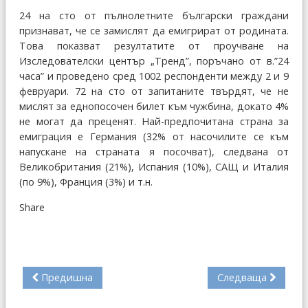
24 на сто от пълнолетните български граждани
признават, че се замислят да емигрират от родината.
Това показват резултатите от проучване на
Изследователски център „Тренд”, поръчано от в.”24
часа” и проведено сред 1002 респонденти между 2 и 9
февруари. 72 на сто от запитаните твърдят, че не
мислят за еднопосочен билет към чужбина, докато 4%
не могат да преценят. Най-предпочитана страна за
емиграция е Германия (32% от насочилите се към
напускане на страната я посочват), следвана от
Великобритания (21%), Испания (10%), САЩ и Италия
(по 9%), Франция (3%) и т.н.
Share
Предишна
Следваща