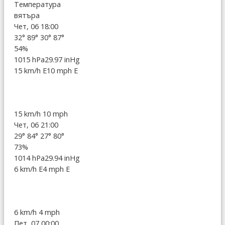
Температура
вятъра
Чет, 06 18:00
32°
89°
30°
87°
54%
1015 hPa
29.97 inHg
15 km/h E
10 mph E
15 km/h
10 mph
Чет, 06 21:00
29°
84°
27°
80°
73%
1014 hPa
29.94 inHg
6 km/h E
4 mph E
6 km/h
4 mph
Пет, 07 00:00