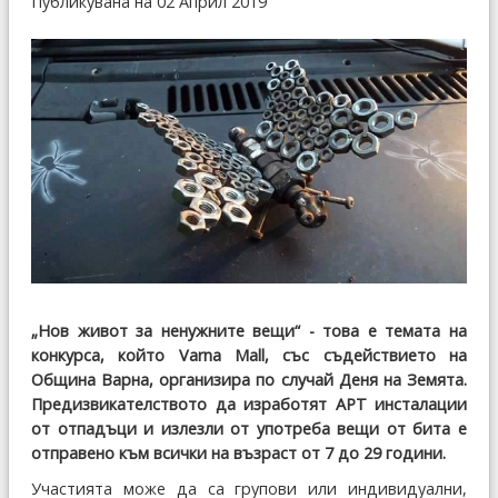
Публикувана на 02 Април 2019
„Нов живот за ненужните вещи“ - това е темата на
конкурса, който Varna Mall, със съдействието на
Община Варна, организира по случай Деня на Земята.
Предизвикателството да изработят АРТ инсталации
от отпадъци и излезли от употреба вещи от бита е
отправено към всички на възраст от 7 до 29 години.
Участията може да са групови или индивидуални,