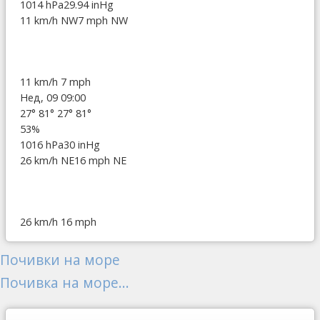
1014 hPa
29.94 inHg
11 km/h NW
7 mph NW
11 km/h
7 mph
Нед, 09 09:00
27°
81°
27°
81°
53%
1016 hPa
30 inHg
26 km/h NE
16 mph NE
26 km/h
16 mph
Почивки на море
Почивка на море...