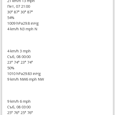
21 km/h
13 mph
Пет, 07 21:00
30°
87°
30°
87°
54%
1009 hPa
29.8 inHg
4 km/h N
3 mph N
4 km/h
3 mph
Съб, 08 00:00
23°
74°
23°
74°
50%
1010 hPa
29.83 inHg
9 km/h NW
6 mph NW
9 km/h
6 mph
Съб, 08 03:00
25°
76°
25°
76°