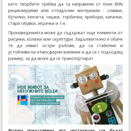
като творбите трябва да са направени от поне 80%
рециклируеми или отпадъчни материали - сламки,
бутилки, кенчета, чашки, торбички, прибори, капачки,
стари обувки, играчки и т.н.
Произведенията може да съдържат още елементи от
рисунки, колажи или скулптури. Задължително е обаче
те да нямат остри ръбове, да са стабилни и
устойчиви на атмосферни влияния и да са с подходящ
размер, за да може да се транспортират.
Всички представени арт инсталации ще бъдат