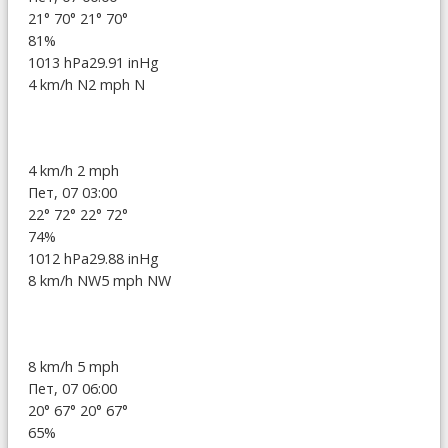
21°
70°
21°
70°
81%
1013 hPa
29.91 inHg
4 km/h N
2 mph N
4 km/h
2 mph
Пет, 07 03:00
22°
72°
22°
72°
74%
1012 hPa
29.88 inHg
8 km/h NW
5 mph NW
8 km/h
5 mph
Пет, 07 06:00
20°
67°
20°
67°
65%