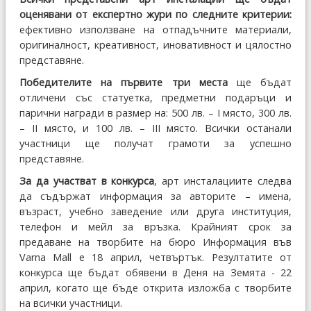
оценявани от експертно жури по следните критерии:
ефективно използване на отпадъчните материали,
оригиналност, креативност, иновативност и цялостно
представяне.
Победителите на първите три места
ще бъдат
отличени със статуетка, предметни подаръци и
парични награди в размер на: 500 лв. – I място, 300 лв.
– II място, и 100 лв. – III място. Всички останали
участници ще получат грамоти за успешно
представяне.
За да участват в конкурса
, арт инсталациите следва
да съдържат информация за авторите – имена,
възраст, учебно заведение или друга институция,
телефон и мейл за връзка. Крайният срок за
предаване на творбите на бюро Информация във
Varna Mall е 18 април, четвъртък. Резултатите от
конкурса ще бъдат обявени в Деня на Земята - 22
април, когато ще бъде открита изложба с творбите
на всички участници.