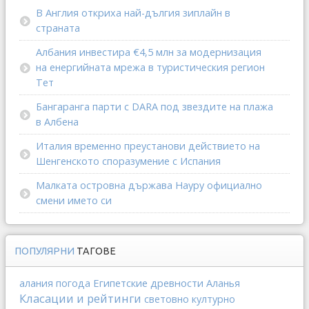
В Англия откриха най-дългия зиплайн в
страната
Албания инвестира €4,5 млн за модернизация
на енергийната мрежа в туристическия регион
Тет
Бангаранга парти с DARA под звездите на плажа
в Албена
Италия временно преустанови действието на
Шенгенското споразумение с Испания
Малката островна държава Науру официално
смени името си
ПОПУЛЯРНИ
ТАГОВЕ
Египетские древности
алания
погода
Аланья
Класации и рейтинги
световно културно