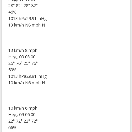
28°
82°
28°
82°
46%
1013 hPa
29.91 inHg
13 km/h N
8 mph N
13 km/h
8 mph
Нед, 09 03:00
25°
76°
25°
76°
59%
1013 hPa
29.91 inHg
10 km/h N
6 mph N
10 km/h
6 mph
Нед, 09 06:00
22°
72°
22°
72°
66%