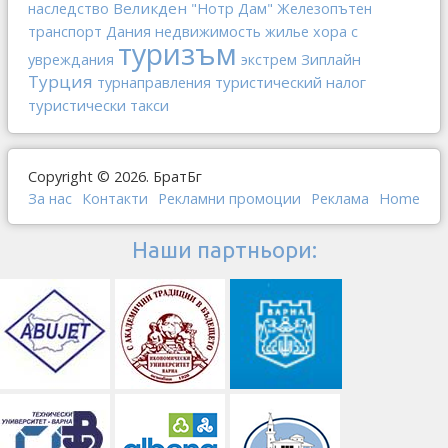
Великден
наследство
"Нотр Дам"
Железопътен
Дания
недвижимость
транспорт
жилье
хора с
туризъм
Зиплайн
увреждания
экстрем
Турция
туристический налог
турнаправления
туристически такси
Copyright © 2026. БратБг
За нас
Контакти
Рекламни промоции
Реклама
Home
Наши партньори: