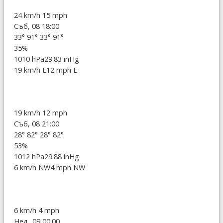
24 km/h
15 mph
Съб, 08 18:00
33°
91°
33°
91°
35%
1010 hPa
29.83 inHg
19 km/h E
12 mph E
19 km/h
12 mph
Съб, 08 21:00
28°
82°
28°
82°
53%
1012 hPa
29.88 inHg
6 km/h NW
4 mph NW
6 km/h
4 mph
Нед, 09 00:00