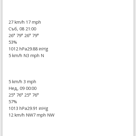
27 km/h
17 mph
Съб, 08 21:00
26°
79°
26°
79°
53%
1012 hPa
29.88 inHg
5 km/h N
3 mph N
5 km/h
3 mph
Нед, 09 00:00
25°
76°
25°
76°
57%
1013 hPa
29.91 inHg
12 km/h NW
7 mph NW