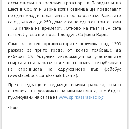
осем спирки на градския транспорт в Пловдив и по
шест в София и Варна всяка седмица ще представят
по един млад и талантлив автор на разкази. Разказите
са с дължина до 250 думи и са по една от трите теми
– „В капана на времето“, „Отново на път“ и „А сега
накъде?“, съответно за Пловдив, София и Варна.
Само за месец организаторите получиха над 1200
разказа за трите града, от които трябваше да
изберат 58. Актуална информация за участващите
спирки и кои разкази къде ще се появят се публикува
на страницата на сдружението във фейсбук
(www.facebook.com/kashalot.varna).
През следващите седмици всички разкази, които
отговарят на условията на инициативата, ще бъдат
публикувани на сайта на
www.spirkazarazkazi.bg
Share