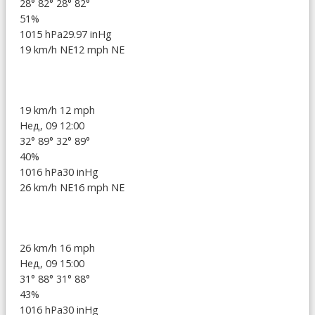
28°
82°
28°
82°
51%
1015 hPa
29.97 inHg
19 km/h NE
12 mph NE
19 km/h
12 mph
Нед, 09 12:00
32°
89°
32°
89°
40%
1016 hPa
30 inHg
26 km/h NE
16 mph NE
26 km/h
16 mph
Нед, 09 15:00
31°
88°
31°
88°
43%
1016 hPa
30 inHg