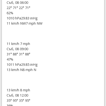
Съб, 08 06:00
22°
71°
22°
71°
62%
1010 hPa
29.83 inHg
11 km/h NW
7 mph NW
11 km/h
7 mph
Съб, 08 09:00
31°
88°
31°
88°
47%
1011 hPa
29.85 inHg
13 km/h N
8 mph N
13 km/h
8 mph
Съб, 08 12:00
35°
95°
35°
95°
36%