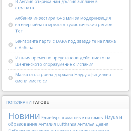
В Англия откриха най-дългия зиплайн в
страната
Албания инвестира €4,5 млн за модернизация
на енергийната мрежа в туристическия регион
Тет
Бангаранга парти с DARA под звездите на плажа
в Албена
Италия временно преустанови действието на
Шенгенското споразумение с Испания
Малката островна държава Науру официално
смени името си
ПОПУЛЯРНИ
ТАГОВЕ
Новини
Наука и
Единбург
домашные питомцы
образование
Анталия
Lufthansa
Анталья
Девня
Гибралтар
резервации
пазар на недвижимостта