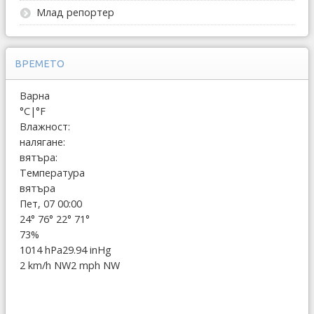
Млад репортер
ВРЕМЕТО
Варна
°C
|
°F
Влажност:
налягане:
вятъра:
Температура
вятъра
Пет, 07 00:00
24°
76°
22°
71°
73%
1014 hPa
29.94 inHg
2 km/h NW
2 mph NW