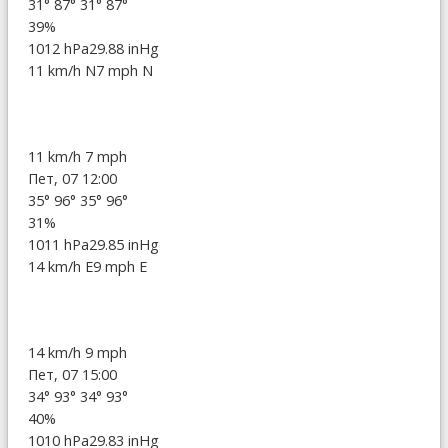
31°
87°
31°
87°
39%
1012 hPa
29.88 inHg
11 km/h N
7 mph N
11 km/h
7 mph
Пет, 07 12:00
35°
96°
35°
96°
31%
1011 hPa
29.85 inHg
14 km/h E
9 mph E
14 km/h
9 mph
Пет, 07 15:00
34°
93°
34°
93°
40%
1010 hPa
29.83 inHg