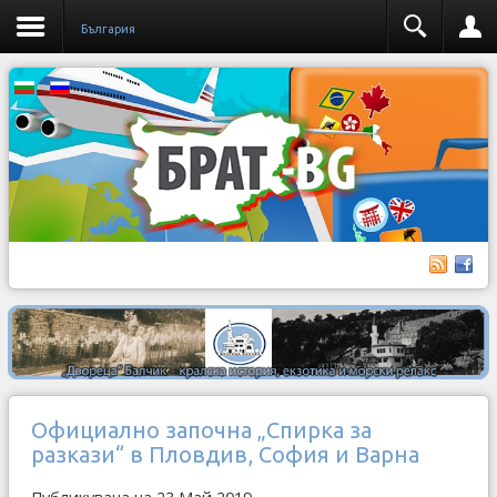
България
Официално започна „Спирка за
разкази“ в Пловдив, София и Варна