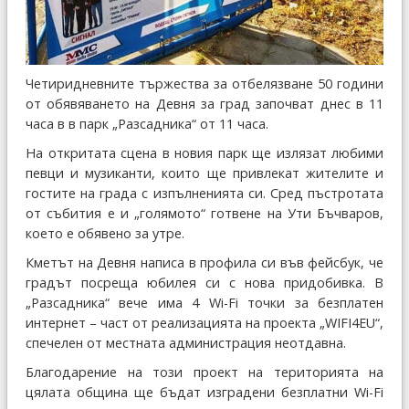
Четиридневните тържества за отбелязване 50 години
от обявяването на Девня за град започват днес в 11
часа в в парк „Разсадника“ от 11 часа.
На откритата сцена в новия парк ще излязат любими
певци и музиканти, които ще привлекат жителите и
гостите на града с изпълненията си. Сред пъстротата
от събития е и „голямото“ готвене на Ути Бъчваров,
което е обявено за утре.
Кметът на Девня написа в профила си във фейсбук, че
градът посреща юбилея си с нова придобивка. В
„Разсадника“ вече има 4 Wi-Fi точки за безплатен
интернет – част от реализацията на проекта „WIFI4EU“,
спечелен от местната администрация неотдавна.
Благодарение на този проект на територията на
цялата община ще бъдат изградени безплатни Wi-Fi