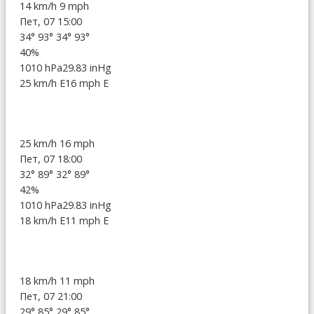
14 km/h
9 mph
Пет, 07 15:00
34°
93°
34°
93°
40%
1010 hPa
29.83 inHg
25 km/h E
16 mph E
25 km/h
16 mph
Пет, 07 18:00
32°
89°
32°
89°
42%
1010 hPa
29.83 inHg
18 km/h E
11 mph E
18 km/h
11 mph
Пет, 07 21:00
29°
85°
29°
85°