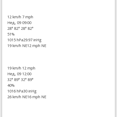
12 km/h
7 mph
Нед, 09 09:00
28°
82°
28°
82°
51%
1015 hPa
29.97 inHg
19 km/h NE
12 mph NE
19 km/h
12 mph
Нед, 09 12:00
32°
89°
32°
89°
40%
1016 hPa
30 inHg
26 km/h NE
16 mph NE