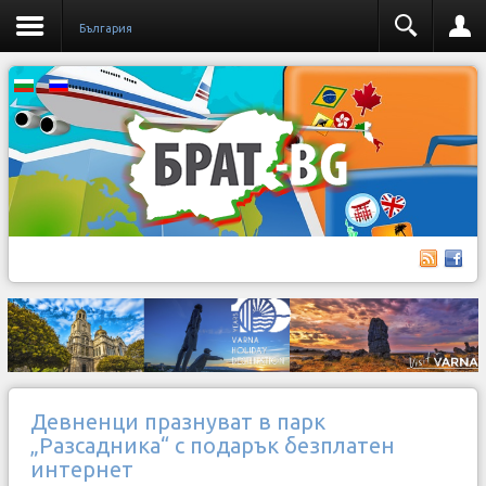
България
Девненци празнуват в парк
„Разсадника“ с подарък безплатен
интернет