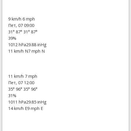
9 km/h
6 mph
Пет, 07 09:00
31°
87°
31°
87°
39%
1012 hPa
29.88 inHg
11 km/h N
7 mph N
11 km/h
7 mph
Пет, 07 12:00
35°
96°
35°
96°
31%
1011 hPa
29.85 inHg
14 km/h E
9 mph E