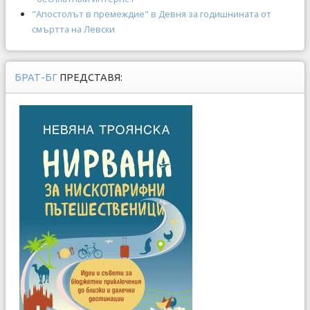
"Апостолът в премеждие" в Девня за годишнината от
смъртта на Левски
БРАТ-БГ
ПРЕДСТАВЯ: