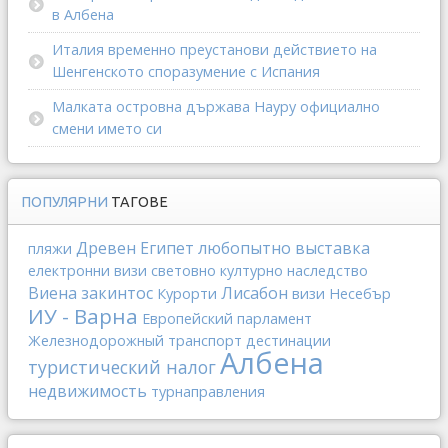
в Албена
Италия временно преустанови действието на
Шенгенското споразумение с Испания
Малката островна държава Науру официално
смени името си
ПОПУЛЯРНИ
ТАГОВЕ
Древен Египет
любопытно
выставка
пляжи
електронни визи
световно културно наследство
Виена
закинтос
Лисабон
Курорти
визи
Несебър
ИУ - Варна
Европейский парламент
Железнодорожный транспорт
дестинации
Албена
туристический налог
недвижимость
турнаправления