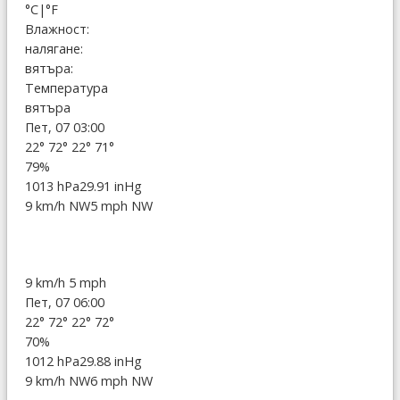
°C
|
°F
Влажност:
налягане:
вятъра:
Температура
вятъра
Пет, 07 03:00
22°
72°
22°
71°
79%
1013 hPa
29.91 inHg
9 km/h NW
5 mph NW
9 km/h
5 mph
Пет, 07 06:00
22°
72°
22°
72°
70%
1012 hPa
29.88 inHg
9 km/h NW
6 mph NW