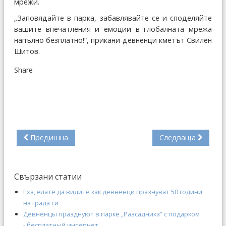
мрежи.
„Заповядайте в парка, забавлявайте се и споделяйте
вашите впечатления и емоции в глобалната мрежа
напълно безплатно!“, прикани девненци кметът Свилен
Шитов.
Share
Предишна
Следваща
Свързани статии
Еха, елате да видите как девненци празнуват 50 години
на града си
Девненцы празднуют в парке „Разсадника“ с подарком
- бесплатный интернет