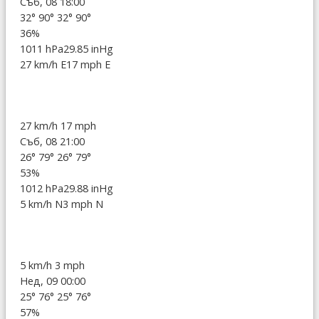
Съб, 08 18:00
32°
90°
32°
90°
36%
1011 hPa
29.85 inHg
27 km/h E
17 mph E
27 km/h
17 mph
Съб, 08 21:00
26°
79°
26°
79°
53%
1012 hPa
29.88 inHg
5 km/h N
3 mph N
5 km/h
3 mph
Нед, 09 00:00
25°
76°
25°
76°
57%