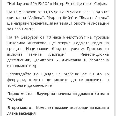
"Holiday and SPA EXPO" в Интер Експо Център - София.
На 13 февруари от 11,15 до 12,15 часа в зала "Родопи"
екипът на "Албена", "Форест бийч" и "Бялата Лагуна"
ще направи презентация на тема „Новости и иновации
за Сезон 2020“.
На 14 февруари от 10 часа министърът на туризма
Николина Ангелкова ще открие Седмата годишна
среща на Националния борд по туризъм. Програмата
включва темите „България – Инвестиционна
дестинация“, „България – дигитална и споделена
икономика“ и др.
Заповядайте на щанда на "Албена" от 13 до 15
февруари, където ще можете да се включите в
томбола и да спечелите:
Първо място – Ваучер за почивка за двама в хотел в
"Албена"
Второ място – Комплект плажни аксесоари за вашата
лятна ваканция