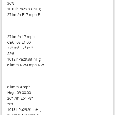
36%
1010 hPa
29.83 inHg
27 km/h E
17 mph E
27 km/h
17 mph
Съб, 08 21:00
32°
89°
32°
89°
52%
1012 hPa
29.88 inHg
6 km/h NW
4 mph NW
6 km/h
4 mph
Нед, 09 00:00
26°
78°
26°
78°
58%
1013 hPa
29.91 inHg