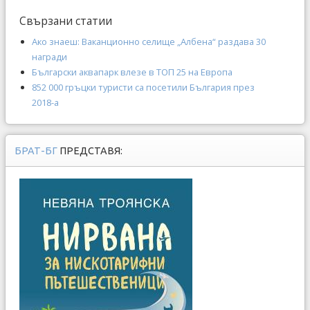
Свързани статии
Ако знаеш: Ваканционно селище „Албена“ раздава 30
награди
Български аквапарк влезе в ТОП 25 на Европа
852 000 гръцки туристи са посетили България през
2018-а
БРАТ-БГ
ПРЕДСТАВЯ: