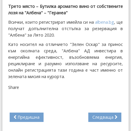
Трето място – Бутилка ароматно вино от собствените
лозя на "Албена" – "Геранеа"
Всички, които регистрират имейла си на
albena.bg
, ще
получат допълнителна отстъпка за резервация в
"Албена" за Лято 2020
.
Като носител на отличието "Зелен Оскар" за принос
към околната среда, "Албена" АД инвестира в
енергийна ефективност, възобновяема енергия,
рециклирaне и разумно използване на ресурсите,
онлайн регистрацията тази година е част именно от
зелената мисия на курорта.
Share
Предишна
Следваща