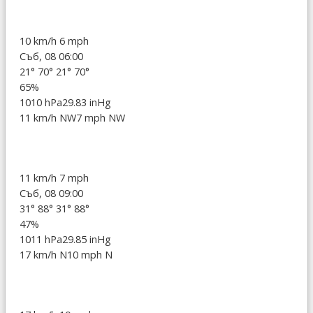
10 km/h
6 mph
Съб, 08 06:00
21°
70°
21°
70°
65%
1010 hPa
29.83 inHg
11 km/h NW
7 mph NW
11 km/h
7 mph
Съб, 08 09:00
31°
88°
31°
88°
47%
1011 hPa
29.85 inHg
17 km/h N
10 mph N