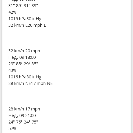
31°
89°
31°
89°
42%
1016 hPa
30 inHg
32 km/h E
20 mph E
32 km/h
20 mph
Нед, 09 18:00
29°
85°
29°
85°
43%
1016 hPa
30 inHg
28 km/h NE
17 mph NE
28 km/h
17 mph
Нед, 09 21:00
24°
75°
24°
75°
57%