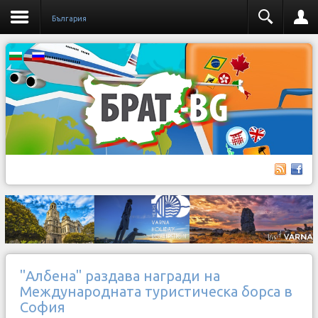
България
"Албена" раздава награди на
Международната туристическа борса в
София