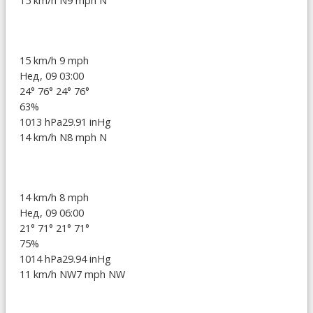
15 km/h N
9 mph N
15 km/h
9 mph
Нед, 09 03:00
24°
76°
24°
76°
63%
1013 hPa
29.91 inHg
14 km/h N
8 mph N
14 km/h
8 mph
Нед, 09 06:00
21°
71°
21°
71°
75%
1014 hPa
29.94 inHg
11 km/h NW
7 mph NW