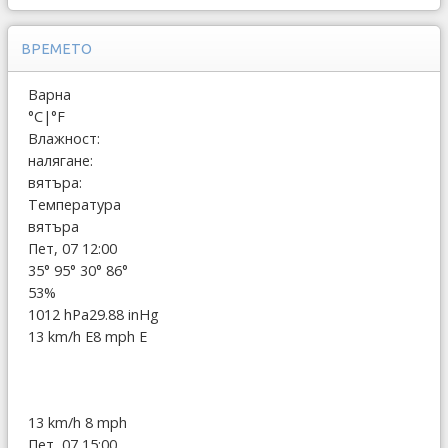
ВРЕМЕТО
Варна
°C
|
°F
Влажност:
налягане:
вятъра:
Температура
вятъра
Пет, 07 12:00
35°
95°
30°
86°
53%
1012 hPa
29.88 inHg
13 km/h E
8 mph E
13 km/h
8 mph
Пет, 07 15:00