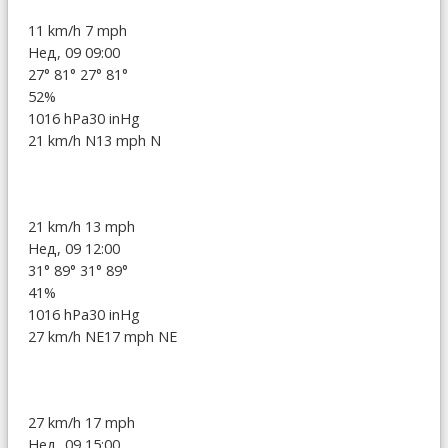
11 km/h
7 mph
Нед, 09 09:00
27°
81°
27°
81°
52%
1016 hPa
30 inHg
21 km/h N
13 mph N
21 km/h
13 mph
Нед, 09 12:00
31°
89°
31°
89°
41%
1016 hPa
30 inHg
27 km/h NE
17 mph NE
27 km/h
17 mph
Нед, 09 15:00