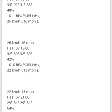
33°
92°
31°
88°
48%
1011 hPa
29.85 inHg
26 km/h E
16 mph E
26 km/h
16 mph
Пет, 07 18:00
32°
89°
32°
89°
42%
1010 hPa
29.83 inHg
22 km/h E
13 mph E
22 km/h
13 mph
Пет, 07 21:00
29°
84°
29°
84°
64%