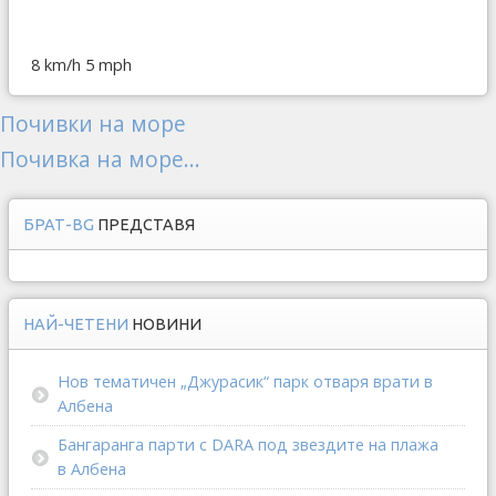
8 km/h
5 mph
Почивки на море
Почивка на море...
БРАТ-BG
ПРЕДСТАВЯ
НАЙ-ЧЕТЕНИ
НОВИНИ
Нов тематичен „Джурасик“ парк отваря врати в
Албена
Бангаранга парти с DARA под звездите на плажа
в Албена