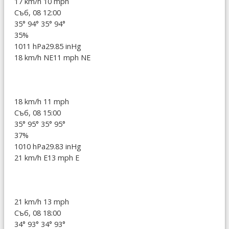
17 km/h
10 mph
Съб, 08 12:00
35°
94°
35°
94°
35%
1011 hPa
29.85 inHg
18 km/h NE
11 mph NE
18 km/h
11 mph
Съб, 08 15:00
35°
95°
35°
95°
37%
1010 hPa
29.83 inHg
21 km/h E
13 mph E
21 km/h
13 mph
Съб, 08 18:00
34°
93°
34°
93°