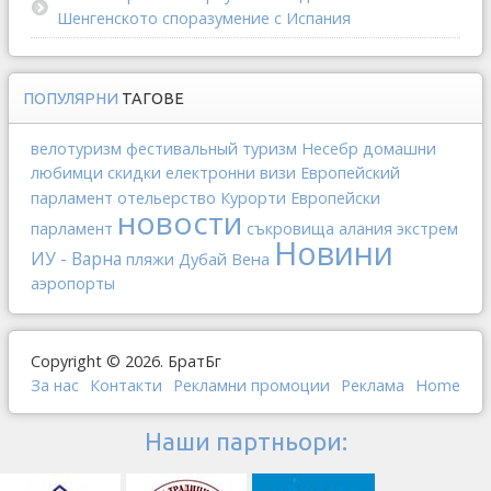
Шенгенското споразумение с Испания
ПОПУЛЯРНИ
ТАГОВЕ
велотуризм
фестивальный туризм
Несебр
домашни
любимци
скидки
електронни визи
Европейский
отельерство
парламент
Курорти
Европейски
новости
парламент
съкровища
алания
экстрем
Новини
ИУ - Варна
Дубай
Вена
пляжи
аэропорты
Copyright © 2026. БратБг
За нас
Контакти
Рекламни промоции
Реклама
Home
Наши партньори: