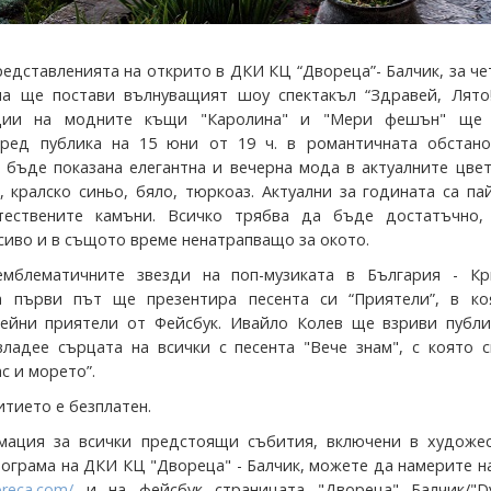
редставленията на открито в ДКИ КЦ “Двореца”- Балчик, за ч
а ще постави вълнуващият шоу спектакъл “Здравей, Лято!
кции на модните къщи "Каролина" и "Мери фешън" ще
пред публика на 15 юни от 19 ч. в романтичната обстано
бъде показана елегантна и вечерна мода в актуалните цвет
, кралско синьо, бяло, тюркоаз. Актуални за годината са па
тествените камъни. Всичко трябва да бъде достатъчно,
сиво и в същото време ненатрапващо за окото.
емблематичните звезди на поп-музиката в България - Кр
а първи път ще презентира песента си “Приятели”, в ко
ейни приятели от Фейсбук. Ивайло Колев ще взриви публи
ладее сърцата на всички с песента "Вече знам", с която с
ас и морето”.
тието е безплатен.
мация за всички предстоящи събития, включени в художес
рограма на ДКИ КЦ "Двореца" - Балчик, можете да намерите н
oreca.com/
и на фейсбук страницата "Двореца" Балчик/"Dv