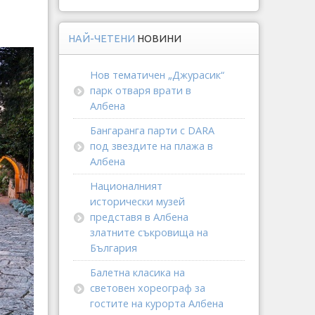
НАЙ-ЧЕТЕНИ
НОВИНИ
Нов тематичен „Джурасик“
парк отваря врати в
Албена
Бангаранга парти с DARA
под звездите на плажа в
Албена
Националният
исторически музей
представя в Албена
златните съкровища на
България
Балетна класика на
световен хореограф за
гостите на курорта Албена