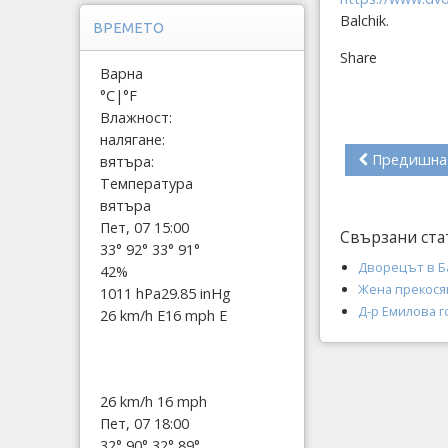
Balchik.
ВРЕМЕТО
Share
Варна
°C
|
°F
Влажност:
налягане:
Предишна
вятъра:
Температура
вятъра
Пет, 07 15:00
Свързани ста
33°
92°
33°
91°
Дворецът в Ба
42%
Жена прекося
1011 hPa
29.85 inHg
Д-р Емилова г
26 km/h E
16 mph E
26 km/h
16 mph
Пет, 07 18:00
32°
90°
32°
89°