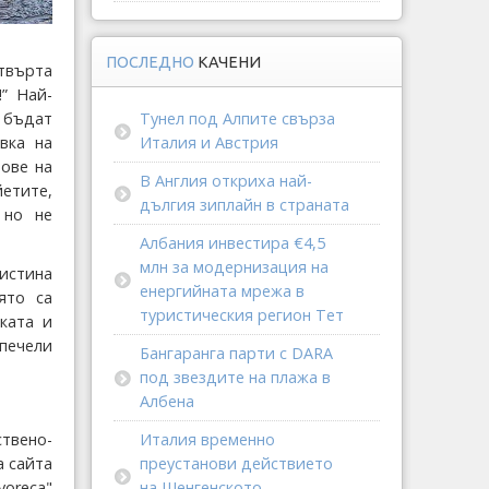
ПОСЛЕДНО
КАЧЕНИ
етвърта
” Най-
 бъдат
Тунел под Алпите свърза
вка на
Италия и Австрия
ове на
В Англия откриха най-
йетите,
дългия зиплайн в страната
 но не
Албания инвестира €4,5
млн за модернизация на
истина
енергийната мрежа в
ято са
туристическия регион Тет
ката и
печели
Бангаранга парти с DARA
под звездите на плажа в
Албена
твено-
Италия временно
а сайта
преустанови действието
oreca"
на Шенгенското