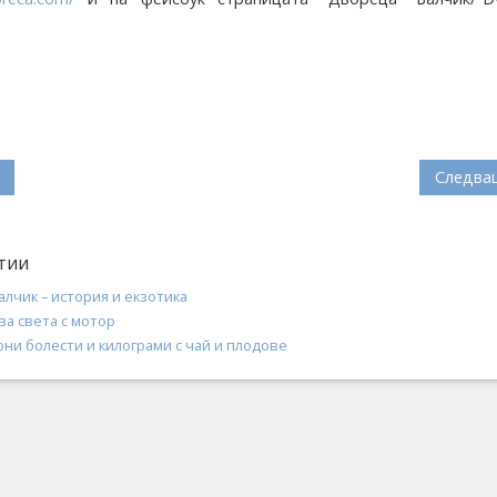
Следва
тии
лчик – история и екзотика
ва света с мотор
они болести и килограми с чай и плодове