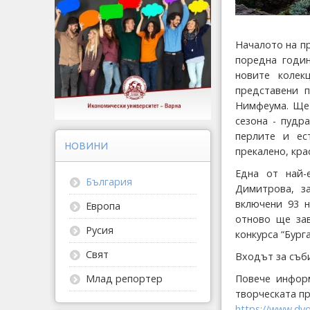
Началото на п
поредна годин
новите коле
представени 
Нимфеума. Ще 
сезона - пудра
перлите и ес
НОВИНИ
прекалено, кра
Една от най-
България
Димитрова, з
включени 93 н
Европа
отново ще зав
Русия
конкурса “Бург
Свят
Входът за съби
Повече инфор
Млад репортер
творческата п
https://www.dv