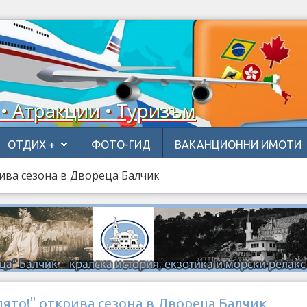
 • Атракции • Туризъм
ОТДИХ +
ФОТО-ГИД
ВАКАНЦИОННИ ИМОТИ
рива сезона в Двореца Балчик
лято!" открива сезона в Двореца Балчик