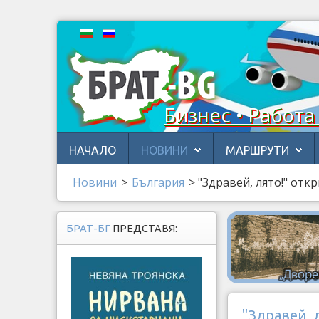
Бизнес • Работа
НАЧАЛО
НОВИНИ
МАРШРУТИ
Новини
>
България
>
"Здравей, лято!" отк
БРАТ-БГ
ПРЕДСТАВЯ:
"Здравей, 