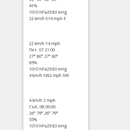
41%
1010 hPa
29.83 inHg
22 km/h E
14 mph E
22 km/h
14 mph
Пет, 07 21:00
27°
80°
27°
80°
65%
1010 hPa
29.83 inHg
4 km/h SW
2 mph SW
4 km/h
2 mph
Съб, 08 00:00
26°
79°
26°
79°
55%
1010 hPa
29.83 inHg