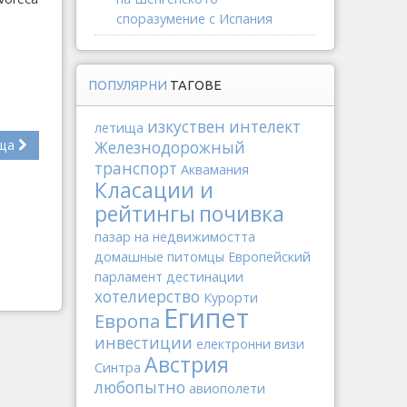
споразумение с Испания
ПОПУЛЯРНИ
ТАГОВЕ
изкуствен интелект
летища
ща
Железнодорожный
транспорт
Аквамания
Класации и
рейтингы
почивка
пазар на недвижимостта
домашные питомцы
Европейский
парламент
дестинации
хотелиерство
Курорти
Египет
Европа
инвестиции
електронни визи
Австрия
Синтра
любопытно
авиополети