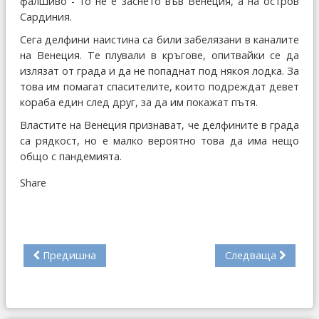
фалшиво - то не е заснето във Венеция, а на остров
Сардиния.
Сега делфини наистина са били забелязани в каналите
на Венеция. Те плували в кръгове, опитвайки се да
излязат от града и да не попаднат под някоя лодка. За
това им помагат спасителите, които подреждат девет
кораба един след друг, за да им покажат пътя.
Властите на Венеция признават, че делфините в града
са рядкост, но е малко вероятно това да има нещо
общо с пандемията.
Share
Предишна
Следваща