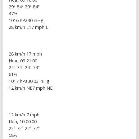
29°
84°
29°
84°
47%
1016 hPa
30 inHg
28 km/h E
17 mph E
28 km/h
17 mph
Нед, 09 21:00
24°
74°
24°
74°
61%
1017 hPa
30.03 inHg
12 km/h NE
7 mph NE
12 km/h
7 mph
Пон, 10 00:00
22°
72°
22°
72°
58%