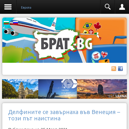
Европа
Делфините се завърнаха във Венеция –
този път наистина