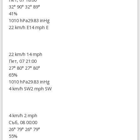
32°
90°
32°
89°
41%
1010 hPa
29.83 inHg
22 km/h E
14 mph E
22 km/h
14 mph
Пет, 07 21:00
27°
80°
27°
80°
65%
1010 hPa
29.83 inHg
4 km/h SW
2 mph SW
4 km/h
2 mph
Съб, 08 00:00
26°
79°
26°
79°
55%