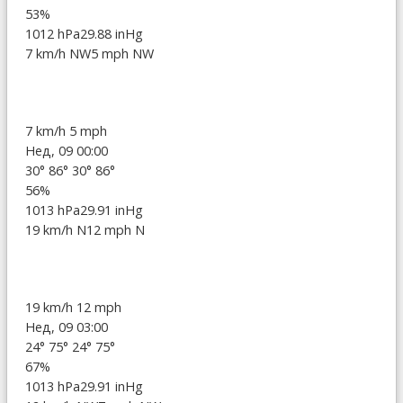
53%
1012 hPa
29.88 inHg
7 km/h NW
5 mph NW
7 km/h
5 mph
Нед, 09 00:00
30°
86°
30°
86°
56%
1013 hPa
29.91 inHg
19 km/h N
12 mph N
19 km/h
12 mph
Нед, 09 03:00
24°
75°
24°
75°
67%
1013 hPa
29.91 inHg