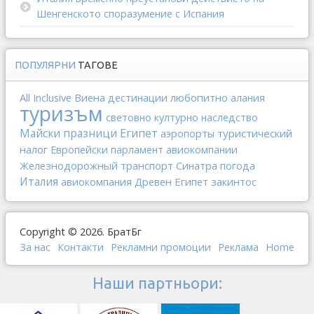
Шенгенското споразумение с Испания
ПОПУЛЯРНИ
ТАГОВЕ
All Inclusive
Виена
любопитно
дестинации
алания
туризъм
световно културно наследство
Египет
Майски празници
туристический
аэропорты
налог
Европейски парламент
авиокомпании
Железнодорожный транспорт
Синатра
погода
Италия
Древен Египет
закинтос
авиокомпания
Copyright © 2026. БратБг
За нас
Контакти
Рекламни промоции
Реклама
Home
Наши партньори: