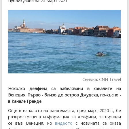
Публикувана на 25 Март 2021
Снимка:
CNN Travel
Няколко делфина са забелязани в каналите на
Венеция. Първо - близо до остров Джудека, по-късно -
в Канале Гранде.
Още в началото на пандемията, през март 2020 г., бе
разпространена информация за делфини, завърнали
се във Венеция, но
видеото
с новината се оказа