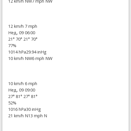
12 km/h NW
7 mph NW
12 km/h
7 mph
Нед, 09 06:00
21°
70°
21°
70°
77%
1014 hPa
29.94 inHg
10 km/h NW
6 mph NW
10 km/h
6 mph
Нед, 09 09:00
27°
81°
27°
81°
52%
1016 hPa
30 inHg
21 km/h N
13 mph N