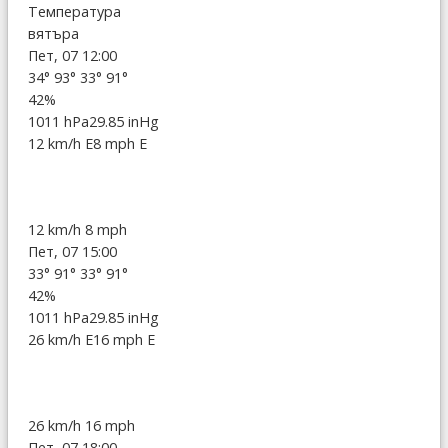
Температура
вятъра
Пет, 07 12:00
34°
93°
33°
91°
42%
1011 hPa
29.85 inHg
12 km/h E
8 mph E
12 km/h
8 mph
Пет, 07 15:00
33°
91°
33°
91°
42%
1011 hPa
29.85 inHg
26 km/h E
16 mph E
26 km/h
16 mph
Пет, 07 18:00