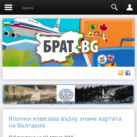
Европа
Японки извезаха върху знаме картата
на България