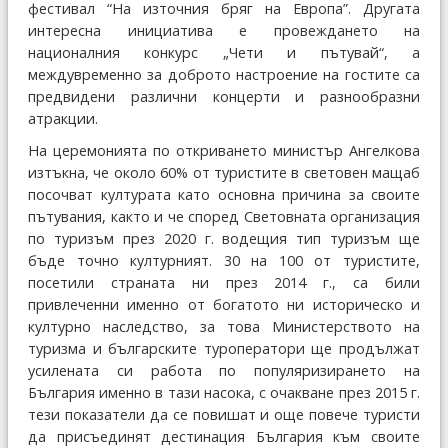
фестивал “На източния бряг на Европа”. Другата
интересна инициатива е провеждането на
националния конкурс „Чети и пътувай“, а
междувременно за доброто настроение на гостите са
предвидени различни концерти и разнообразни
атракции.
На церемонията по откриването министър Ангелкова
изтъкна, че около 60% от туристите в световен мащаб
посочват културата като основна причина за своите
пътувания, както и че според Световната организация
по туризъм през 2020 г. водещия тип туризъм ще
бъде точно културният. 30 на 100 от туристите,
посетили страната ни през 2014 г., са били
привлеченни именно от богатото ни историческо и
културно наследство, за това Министерството на
туризма и българските туроператори ще продължат
усилената си работа по популяризирането на
България именно в тази насока, с очакване през 2015 г.
тези показатели да се повишат и още повече туристи
да присъединят дестинация България към своите