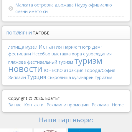
Малката островна държава Науру официално
смени името си
ПОПУЛЯРНИ
ТАГОВЕ
Испания
летища
музеи
Париж
"Нотр Дам"
фестивали
выставка
Несебър
хора с увреждания
туризм
плажове
фестивальный туризм
новости
ЮНЕСКО
атракция
Города/София
Турция
Зиплайн
съкровища
кулинарен туризъм
Copyright © 2026. БратБг
За нас
Контакти
Рекламни промоции
Реклама
Home
Наши партньори: