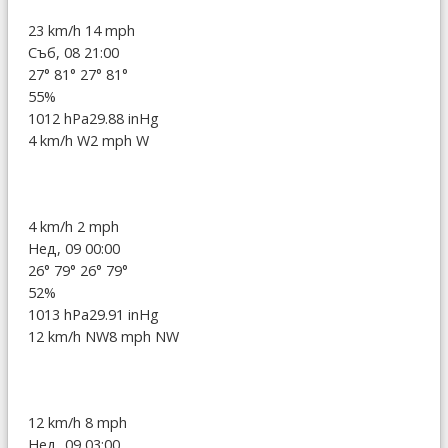
23 km/h
14 mph
Съб, 08 21:00
27°
81°
27°
81°
55%
1012 hPa
29.88 inHg
4 km/h W
2 mph W
4 km/h
2 mph
Нед, 09 00:00
26°
79°
26°
79°
52%
1013 hPa
29.91 inHg
12 km/h NW
8 mph NW
12 km/h
8 mph
Нед, 09 03:00