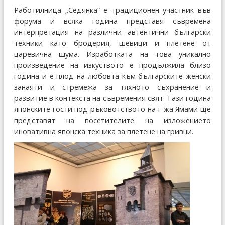
Работилница „Седянка“ е традиционен участник във
форума и всяка година представя съвремена
интерпретация на различни автентични български
техники като бродерия, шевици и плетене от
царевична шума. Изработката на това уникално
произведение на изкуството е продължила близо
година и е плод на любовта към българските женски
занаяти и стремежа за тяхното съхранение и
развитие в контекста на съвремения свят. Тази година
японските гости под ръковотството на г-жа Ямами ще
представят на посетителите на изложението
иновативна японска техника за плетене на гривни.