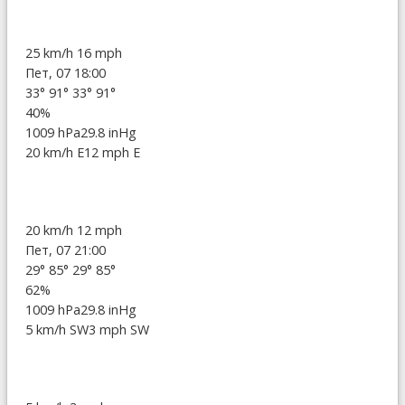
25 km/h
16 mph
Пет, 07 18:00
33°
91°
33°
91°
40%
1009 hPa
29.8 inHg
20 km/h E
12 mph E
20 km/h
12 mph
Пет, 07 21:00
29°
85°
29°
85°
62%
1009 hPa
29.8 inHg
5 km/h SW
3 mph SW