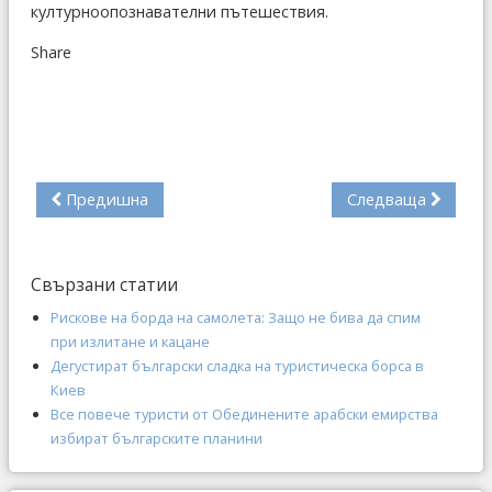
културноопознавателни пътешествия.
Share
Предишна
Следваща
Свързани статии
Рискове на борда на самолета: Защо не бива да спим
при излитане и кацане
Дегустират български сладка на туристическа борса в
Киев
Все повече туристи от Обединените арабски емирства
избират българските планини