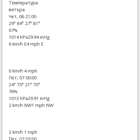
Температура
вятъра
Чет, 06 21:00
29°
84°
27°
81°
67%
1014 hPa
29.94 inHg
6 km/h E
4 mph E
6 km/h
4 mph
Пет, 07 00:00
24°
75°
21°
70°
76%
1013 hPa
29.91 inHg
2 km/h NW
1 mph NW
2 km/h
1 mph
Пет, 07 03:00