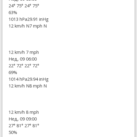
24°
75°
24°
75°
63%
1013 hPa
29.91 inHg
12 km/h N
7 mph N
12 km/h
7 mph
Нед, 09 06:00
22°
72°
22°
72°
69%
1014 hPa
29.94 inHg
12 km/h N
8 mph N
12 km/h
8 mph
Нед, 09 09:00
27°
81°
27°
81°
50%