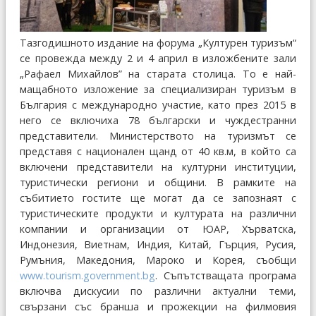
Тазгодишното издание на форума „Културен туризъм“
се провежда между 2 и 4 април в изложбените зали
„Рафаел Михайлов” на старата столица. То е най-
мащабното изложение за специализиран туризъм в
България с международно участие, като през 2015 в
него се включиха 78 български и чуждестранни
представители. Министерството на туризмът се
представя с национален щанд от 40 кв.м, в който са
включени представители на културни институции,
туристически региони и общини. В рамките на
събитието гостите ще могат да се запознаят с
туристическите продукти и културата на различни
компании и организации от ЮАР, Хърватска,
Индонезия, Виетнам, Индия, Китай, Гърция, Русия,
Румъния, Македония, Мароко и Корея, съобщи
www.tourism.government.bg
. Съпътстващата програма
включва дискусии по различни актуални теми,
свързани със бранша и прожекции на филмовия