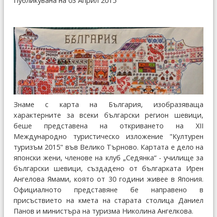
Публикувана на 03 Април 2015
Знаме с карта на България, изобразяваща
характерните за всеки български регион шевици,
беше представена на откриването на XII
Международно туристическо изложение "Културен
туризъм 2015" във Велико Търново. Картата е дело на
японски жени, членове на клуб „Седянка“ - училище за
български шевици, създадено от българката Ирен
Ангелова Ямами, която от 30 години живее в Япония.
Официалното представяне бе направено в
присъствието на кмета на старата столица Даниел
Панов и министъра на туризма Николина Ангелкова.