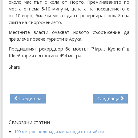
около час път с кола от Порто. Преминаването по
моста отнема 5-10 минути, цената на посещението е
от 10 евро, билети могат да се резервират онлайн на
сайта на съоръжението.
Местните власти очакват новото съоръжение да
привлече повече туристи в Арука.
Предишният рекордьор бе мостът "Чарлз Куонен" в
Швейцария с дължина 494 метра.
Share
Предишна
Следваща
Свързани статии
100-метров водопад излива води от китайски