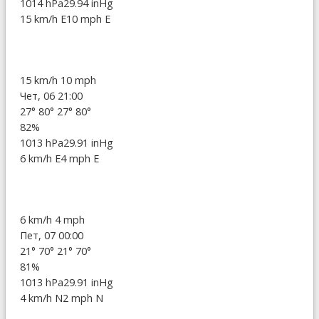
1014 hPa
29.94 inHg
15 km/h E
10 mph E
15 km/h
10 mph
Чет, 06 21:00
27°
80°
27°
80°
82%
1013 hPa
29.91 inHg
6 km/h E
4 mph E
6 km/h
4 mph
Пет, 07 00:00
21°
70°
21°
70°
81%
1013 hPa
29.91 inHg
4 km/h N
2 mph N