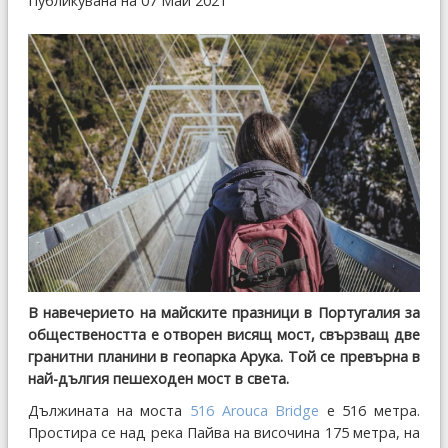
Публикувана на 07 Май 2021
В навечерието на майските празници в Португалия за
обществеността е отворен висящ мост, свързващ две
гранитни планини в геопарка Арука. Той се превърна в
най-дългия пешеходен мост в света.
Дължината на моста
516 Arouca Bridge
е 516 метра.
Простира се над река Пайва на височина 175 метра, на