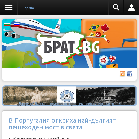
Европа
В Португалия откриха най-дългият
пешеходен мост в света