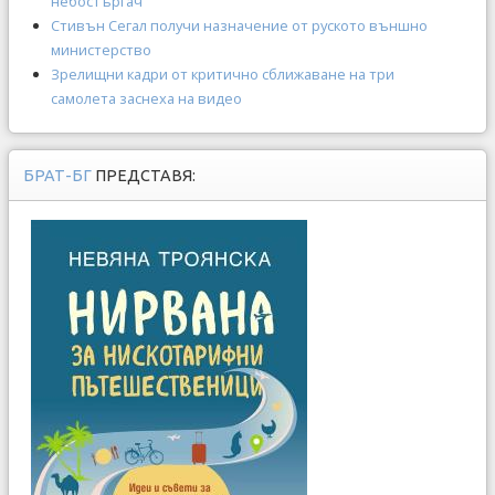
небостъргач
Стивън Сегал получи назначение от руското външно
министерство
Зрелищни кадри от критично сближаване на три
самолета заснеха на видео
БРАТ-БГ
ПРЕДСТАВЯ: