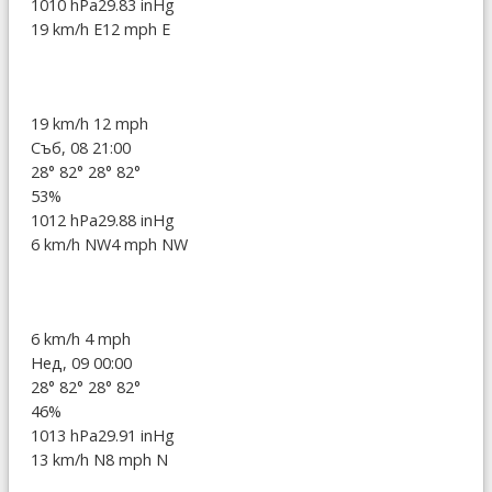
1010 hPa
29.83 inHg
19 km/h E
12 mph E
19 km/h
12 mph
Съб, 08 21:00
28°
82°
28°
82°
53%
1012 hPa
29.88 inHg
6 km/h NW
4 mph NW
6 km/h
4 mph
Нед, 09 00:00
28°
82°
28°
82°
46%
1013 hPa
29.91 inHg
13 km/h N
8 mph N