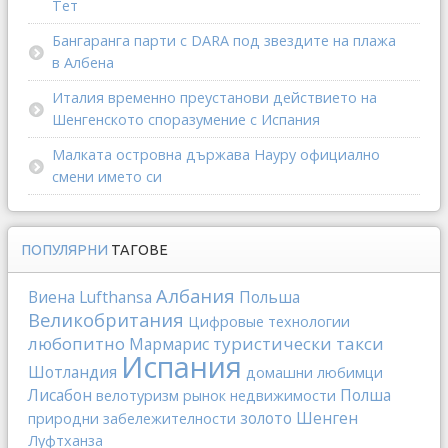
Тет
Бангаранга парти с DARA под звездите на плажа
в Албена
Италия временно преустанови действието на
Шенгенското споразумение с Испания
Малката островна държава Науру официално
смени името си
ПОПУЛЯРНИ
ТАГОВЕ
Албания
Виена
Lufthansa
Польша
Великобритания
Цифровые технологии
любопитно
туристически такси
Мармарис
Испания
Шотландия
домашни любимци
Лисабон
Полша
велотуризм
рынок недвижимости
золото
Шенген
природни забележителности
Луфтханза