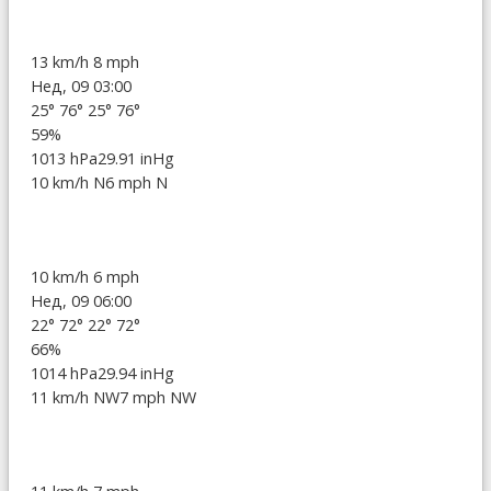
13 km/h
8 mph
Нед, 09 03:00
25°
76°
25°
76°
59%
1013 hPa
29.91 inHg
10 km/h N
6 mph N
10 km/h
6 mph
Нед, 09 06:00
22°
72°
22°
72°
66%
1014 hPa
29.94 inHg
11 km/h NW
7 mph NW