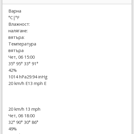
Варна
°C
|
°F
Влажност:
налягане:
вятъра:
Температура
вятъра
Чет, 06 15:00
35°
95°
33°
91°
42%
1014 hPa
29.94 inHg
20 km/h E
13 mph E
20 km/h
13 mph
Чет, 06 18:00
32°
90°
30°
86°
49%