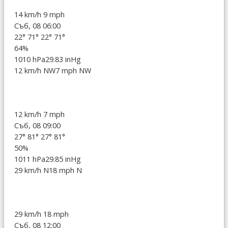
14 km/h
9 mph
Съб, 08 06:00
22°
71°
22°
71°
64%
1010 hPa
29.83 inHg
12 km/h NW
7 mph NW
12 km/h
7 mph
Съб, 08 09:00
27°
81°
27°
81°
50%
1011 hPa
29.85 inHg
29 km/h N
18 mph N
29 km/h
18 mph
Съб, 08 12:00