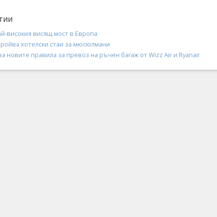
тии
й-високия висящ мост в Европа
тройва хотелски стаи за мюсюлмани
а новите правила за превоз на ръчен багаж от Wizz Air и Ryanair