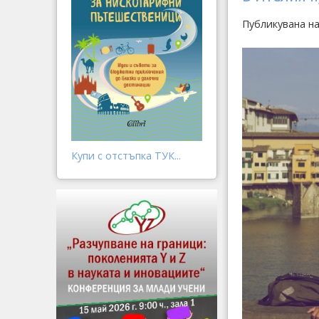
Публикувана н
Купи с отстъпка ТУК...