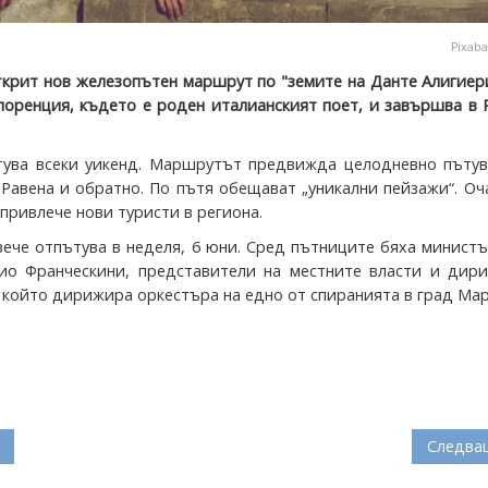
Pixaba
ткрит нов железопътен маршрут по "земите на Данте Алигиер
лоренция, където е роден италианският поет, и завършва в 
ува всеки уикенд. Маршрутът предвижда целодневно пътув
Равена и обратно. По пътя обещават „уникални пейзажи“. Оч
привлече нови туристи в региона.
вече отпътува в неделя, 6 юни. Сред пътниците бяха минист
ио Франческини, представители на местните власти и дири
 който дирижира оркестъра на едно от спиранията в град Ма
Следва