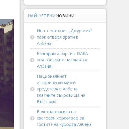
НАЙ-ЧЕТЕНИ
НОВИНИ
Нов тематичен „Джурасик“
парк отваря врати в
Албена
Бангаранга парти с DARA
под звездите на плажа в
Албена
Националният
исторически музей
представя в Албена
златните съкровища на
България
Балетна класика на
световен хореограф за
гостите на курорта Албена