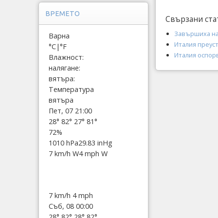
ВРЕМЕТО
Свързани ста
Завършиха на
Варна
Италия преус
°C
|
°F
Италия оспорв
Влажност:
налягане:
вятъра:
Температура
вятъра
Пет, 07 21:00
28°
82°
27°
81°
72%
1010 hPa
29.83 inHg
7 km/h W
4 mph W
7 km/h
4 mph
Съб, 08 00:00
28°
82°
28°
82°