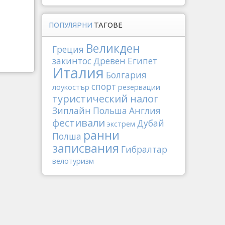
ПОПУЛЯРНИ
ТАГОВЕ
Великден
Греция
закинтос
Древен Египет
Италия
Болгария
спорт
лоукостър
резервации
туристический налог
Зиплайн
Польша
Англия
фестивали
Дубай
экстрем
ранни
Полша
записвания
Гибралтар
велотуризм