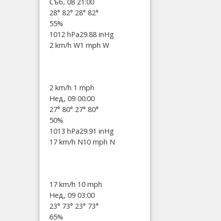
Съб, 08 21:00
28°
82°
28°
82°
55%
1012 hPa
29.88 inHg
2 km/h W
1 mph W
2 km/h
1 mph
Нед, 09 00:00
27°
80°
27°
80°
50%
1013 hPa
29.91 inHg
17 km/h N
10 mph N
17 km/h
10 mph
Нед, 09 03:00
23°
73°
23°
73°
65%