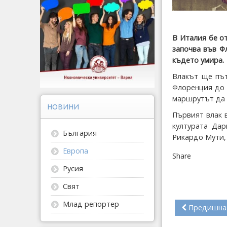
В Италия бе о
започва във Ф
където умира.
Влакът ще път
Флоренция до 
маршрутът да 
НОВИНИ
Първият влак 
културата Дар
България
Рикардо Мути,
Европа
Share
Русия
Свят
Млад репортер
Предишна