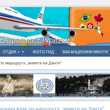
 • Атракции • Туризъм
ОТДИХ +
ФОТО-ГИД
ВАКАНЦИОННИ ИМОТИ
 по маршрута „земите на Данте“
уснаха влак по маршрута „земите на Данте“