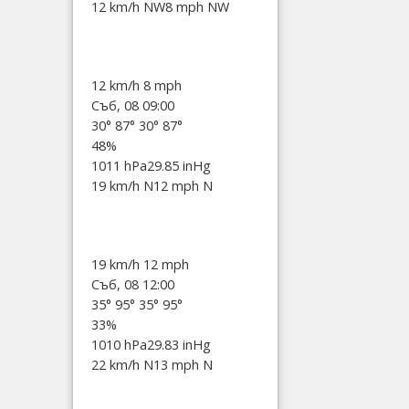
12 km/h NW
8 mph NW
12 km/h
8 mph
Съб, 08 09:00
30°
87°
30°
87°
48%
1011 hPa
29.85 inHg
19 km/h N
12 mph N
19 km/h
12 mph
Съб, 08 12:00
35°
95°
35°
95°
33%
1010 hPa
29.83 inHg
22 km/h N
13 mph N