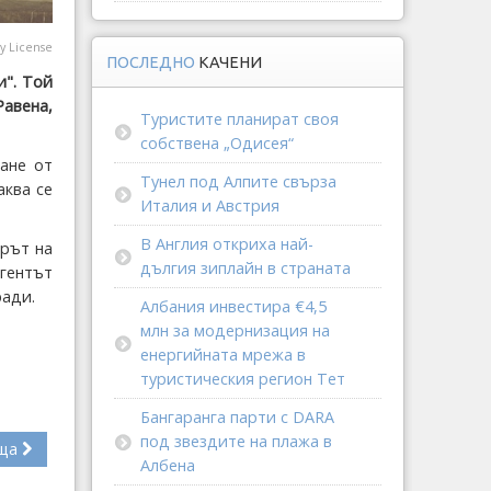
y License
ПОСЛЕДНО
КАЧЕНИ
и". Той
Равена,
Туристите планират своя
собствена „Одисея“
ане от
Тунел под Алпите свърза
аква се
Италия и Австрия
В Англия откриха най-
ърът на
дългия зиплайн в страната
гентът
ради.
Албания инвестира €4,5
млн за модернизация на
енергийната мрежа в
туристическия регион Тет
Бангаранга парти с DARA
под звездите на плажа в
ща
Албена