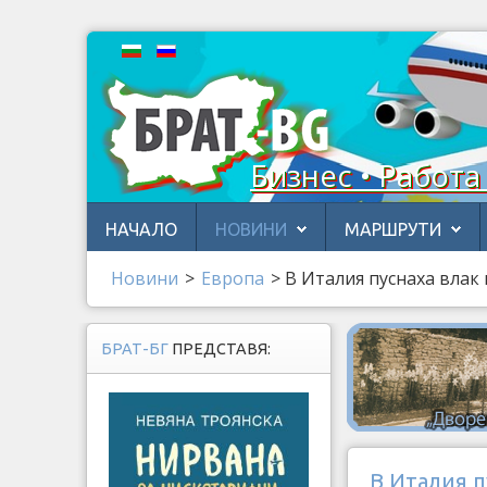
Бизнес • Работа
НАЧАЛО
НОВИНИ
МАРШРУТИ
Новини
>
Европа
>
В Италия пуснаха влак
БРАТ-БГ
ПРЕДСТАВЯ:
В Италия п