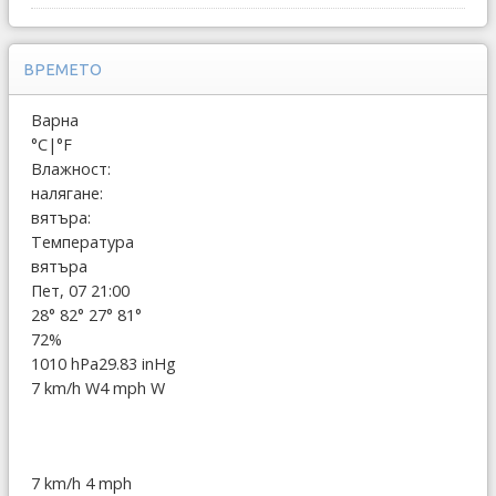
ВРЕМЕТО
Варна
°C
|
°F
Влажност:
налягане:
вятъра:
Температура
вятъра
Пет, 07 21:00
28°
82°
27°
81°
72%
1010 hPa
29.83 inHg
7 km/h W
4 mph W
7 km/h
4 mph