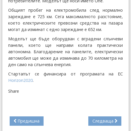
потребителите. Моделът ще носи името One.
Общият пробег на електромобила след нормално
зареждане е 725 км. Сега максималното разстояние,
което електрическите превозни средства на пазара
могат да изминат с едно зареждане е 652 км.
Моделът ще бъде оборудван с вградени слънчеви
панели, което ще направи колата практически
автономна. Благодарение на панелите, електрически
автомобил ще може да изминава до 70 километра на
ден само на слънчева енергия.
Стартапът се финансира от програмата на ЕС
Horizon2020
.
Share
Предишна
Следваща