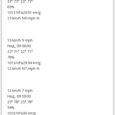
23°
73°
23°
73°
65%
1013 hPa
29.91 inHg
15 km/h N
9 mph N
15 km/h
9 mph
Нед, 09 06:00
22°
71°
22°
71°
76%
1014 hPa
29.94 inHg
12 km/h N
7 mph N
12 km/h
7 mph
Нед, 09 09:00
25°
78°
25°
78°
54%
1016 hPa
30 inHg