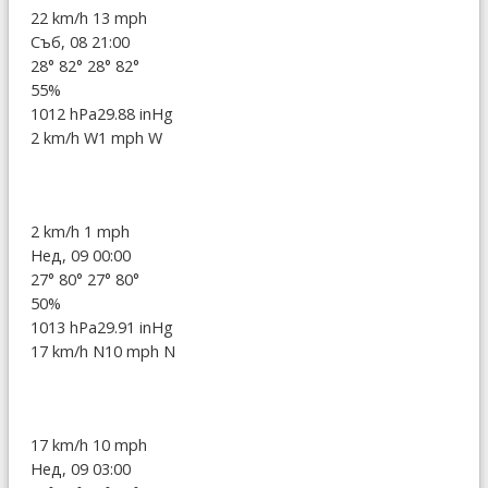
22 km/h
13 mph
Съб, 08 21:00
28°
82°
28°
82°
55%
1012 hPa
29.88 inHg
2 km/h W
1 mph W
2 km/h
1 mph
Нед, 09 00:00
27°
80°
27°
80°
50%
1013 hPa
29.91 inHg
17 km/h N
10 mph N
17 km/h
10 mph
Нед, 09 03:00