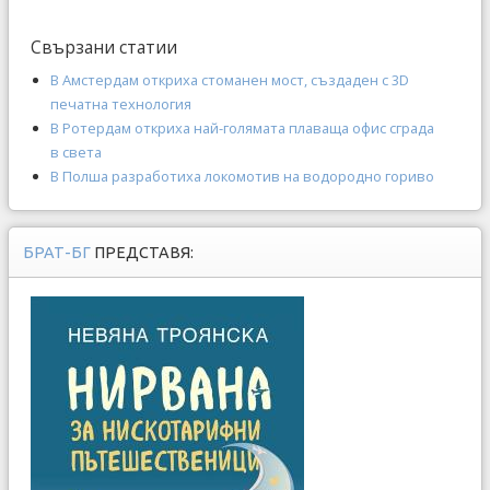
Свързани статии
В Амстердам откриха стоманен мост, създаден с 3D
печатна технология
В Ротердам откриха най-голямата плаваща офис сграда
в света
В Полша разработиха локомотив на водородно гориво
БРАТ-БГ
ПРЕДСТАВЯ: