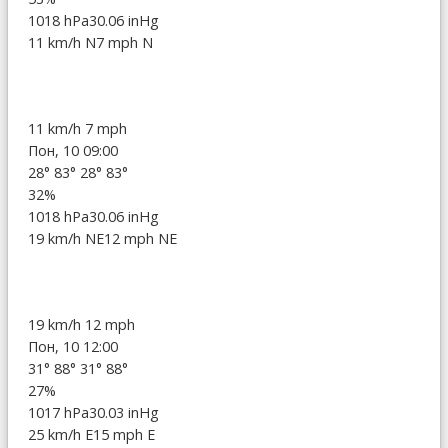
1018 hPa
30.06 inHg
11 km/h N
7 mph N
11 km/h
7 mph
Пон, 10 09:00
28°
83°
28°
83°
32%
1018 hPa
30.06 inHg
19 km/h NE
12 mph NE
19 km/h
12 mph
Пон, 10 12:00
31°
88°
31°
88°
27%
1017 hPa
30.03 inHg
25 km/h E
15 mph E