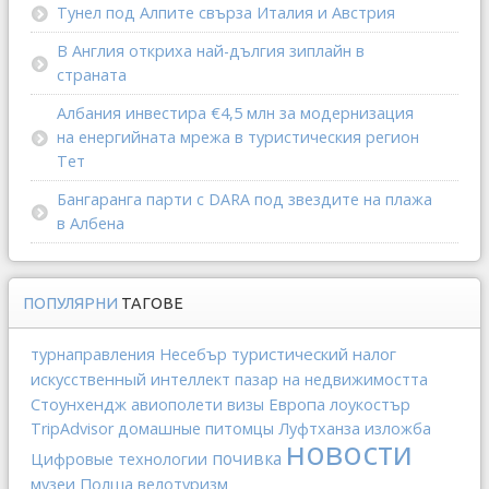
Тунел под Алпите свърза Италия и Австрия
В Англия откриха най-дългия зиплайн в
страната
Албания инвестира €4,5 млн за модернизация
на енергийната мрежа в туристическия регион
Тет
Бангаранга парти с DARA под звездите на плажа
в Албена
ПОПУЛЯРНИ
ТАГОВЕ
туристический налог
турнаправления
Несебър
искусственный интеллект
пазар на недвижимостта
Стоунхендж
Европа
авиополети
визы
лоукостър
TripAdvisor
домашные питомцы
Луфтханза
изложба
новости
почивка
Цифровые технологии
Полша
музеи
велотуризм