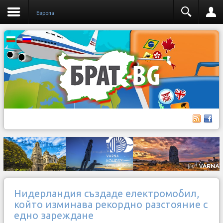
Европа
Нидерландия създаде електромобил,
който изминава рекордно разстояние с
едно зареждане