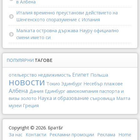
в Албена
Италия временно преустанови действието на
Шенгенското споразумение с Испания
Малката островна държава Науру официално
смени името си
ПОПУЛЯРНИ
ТАГОВЕ
Египет
отельерство
Польша
недвижимость
новости
Токио
Эдинбург
Несебър
плажове
Албена
Дания
Единбург
авиокомпания
паспорта и
Наука и образование
золото
визы
съкровища
Малта
Греция
музеи
Copyright © 2026. БратБг
За нас
Контакти
Рекламни промоции
Реклама
Home