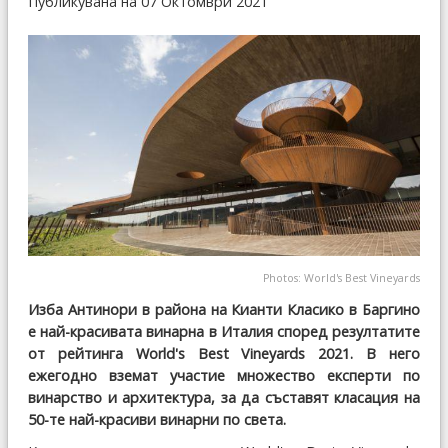
Публикувана на 07 Октомври 2021
Photos: World's Best Vineyards
Изба Антинори в района на Кианти Класико в Баргино
е най-красивата винарна в Италия според резултатите
от рейтинга World's Best Vineyards 2021. В него
ежегодно вземат участие множество експерти по
винарство и архитектура, за да съставят класация на
50-те най-красиви винарни по света.