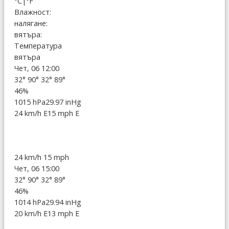
°C
|
°F
Влажност:
налягане:
вятъра:
Температура
вятъра
Чет, 06 12:00
32°
90°
32°
89°
46%
1015 hPa
29.97 inHg
24 km/h E
15 mph E
24 km/h
15 mph
Чет, 06 15:00
32°
90°
32°
89°
46%
1014 hPa
29.94 inHg
20 km/h E
13 mph E