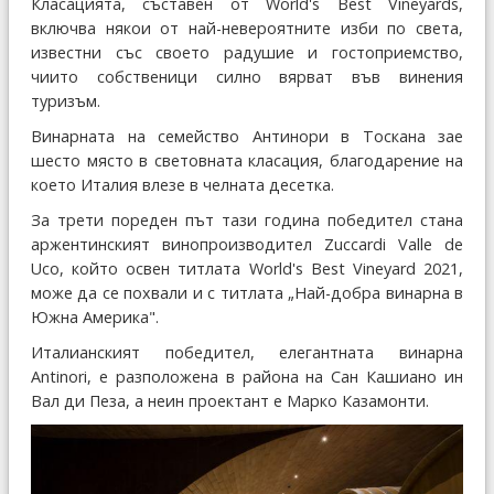
Класацията, съставен от World's Best Vineyards,
включва някои от най-невероятните изби по света,
известни със своето радушие и гостоприемство,
чиито собственици силно вярват във винения
туризъм.
Винарната на семейство Антинори в Тоскана зае
шесто място в световната класация, благодарение на
което Италия влезе в челната десетка.
За трети пореден път тази година победител стана
аржентинският винопроизводител Zuccardi Valle de
Uco, който освен титлата World's Best Vineyard 2021,
може да се похвали и с титлата „Най-добра винарна в
Южна Америка".
Италианският победител, елегантната винарна
Antinori, е разположена в района на Сан Кашиано ин
Вал ди Пеза, а неин проектант е Марко Казамонти.