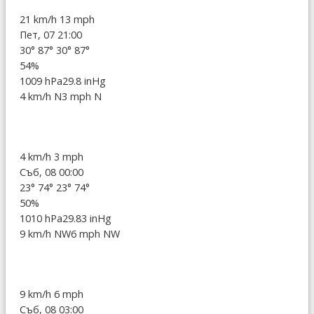
21 km/h
13 mph
Пет, 07 21:00
30°
87°
30°
87°
54%
1009 hPa
29.8 inHg
4 km/h N
3 mph N
4 km/h
3 mph
Съб, 08 00:00
23°
74°
23°
74°
50%
1010 hPa
29.83 inHg
9 km/h NW
6 mph NW
9 km/h
6 mph
Съб, 08 03:00