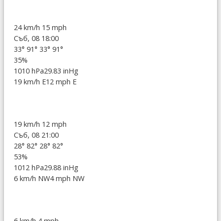
24 km/h
15 mph
Съб, 08 18:00
33°
91°
33°
91°
35%
1010 hPa
29.83 inHg
19 km/h E
12 mph E
19 km/h
12 mph
Съб, 08 21:00
28°
82°
28°
82°
53%
1012 hPa
29.88 inHg
6 km/h NW
4 mph NW
6 km/h
4 mph