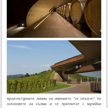
Архитектурните линии на имението "се плъзгат" по
склоновете на хълма и се преплитат с музейни