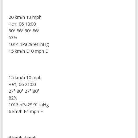
20 km/h
13 mph
Чет, 06 18:00
30°
86°
30°
86°
53%
1014 hPa
29.94 inHg
15 km/h E
10 mph E
15 km/h
10 mph
Чет, 06 21:00
27°
80°
27°
80°
82%
1013 hPa
29.91 inHg
6 km/h E
4 mph E
6 km/h
4 mph