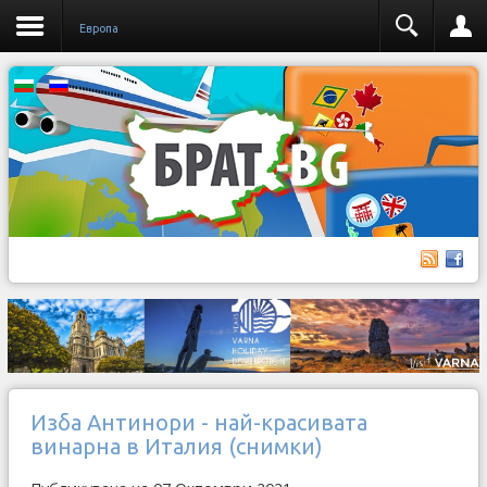
Европа
Изба Антинори - най-красивата
винарна в Италия (снимки)