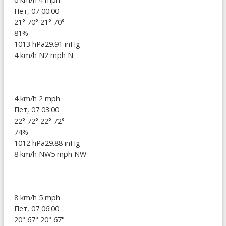
Пет, 07 00:00
21°
70°
21°
70°
81%
1013 hPa
29.91 inHg
4 km/h N
2 mph N
4 km/h
2 mph
Пет, 07 03:00
22°
72°
22°
72°
74%
1012 hPa
29.88 inHg
8 km/h NW
5 mph NW
8 km/h
5 mph
Пет, 07 06:00
20°
67°
20°
67°