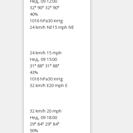
Нед, 09 12:00
32°
90°
32°
90°
40%
1016 hPa
30 inHg
24 km/h NE
15 mph NE
24 km/h
15 mph
Нед, 09 15:00
31°
88°
31°
88°
43%
1016 hPa
30 inHg
32 km/h E
20 mph E
32 km/h
20 mph
Нед, 09 18:00
29°
84°
29°
84°
50%