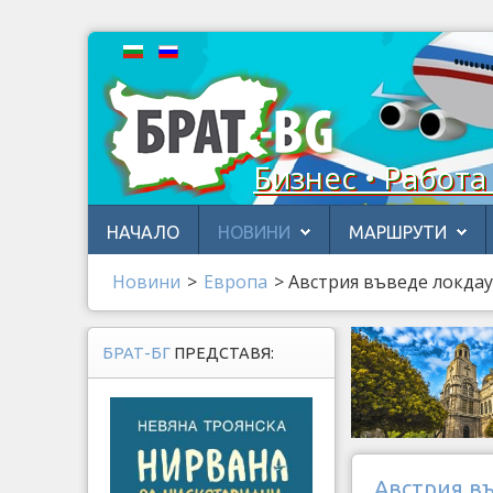
Бизнес • Работа
НАЧАЛО
НОВИНИ
МАРШРУТИ
Новини
>
Европа
>
Австрия въведе локдау
БРАТ-БГ
ПРЕДСТАВЯ:
Австрия въ