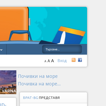
A
Вход
A
A
Почивки на море
Почивка на море...
БРАТ-BG
ПРЕДСТАВЯ
ID-