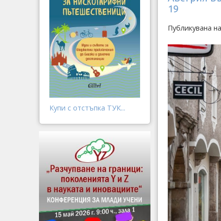
19
Публикувана н
Купи с отстъпка ТУК...