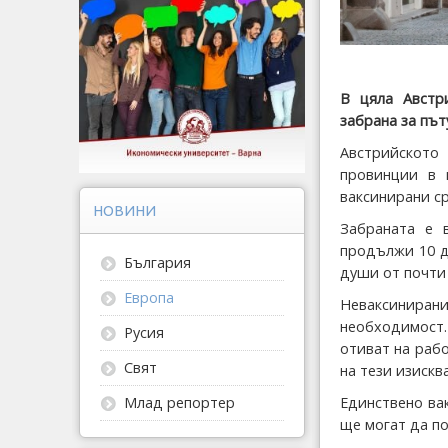
В цяла Австр
забрана за път
Австрийското
провинции в 
ваксинирани с
НОВИНИ
Забраната е 
продължи 10 д
България
души от почти
Европа
Неваксинирани
необходимост.
Русия
отиват на рабо
Свят
на тези изискв
Единствено вак
Млад репортер
ще могат да п