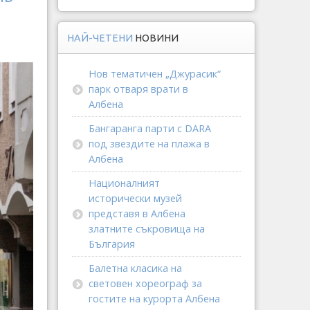
НАЙ-ЧЕТЕНИ
НОВИНИ
Нов тематичен „Джурасик“
парк отваря врати в
Албена
Бангаранга парти с DARA
под звездите на плажа в
Албена
Националният
исторически музей
представя в Албена
златните съкровища на
България
Балетна класика на
световен хореограф за
гостите на курорта Албена