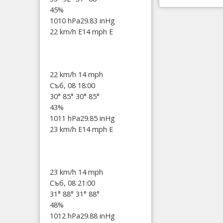
45%
1010 hPa
29.83 inHg
22 km/h E
14 mph E
22 km/h
14 mph
Съб, 08 18:00
30°
85°
30°
85°
43%
1011 hPa
29.85 inHg
23 km/h E
14 mph E
23 km/h
14 mph
Съб, 08 21:00
31°
88°
31°
88°
48%
1012 hPa
29.88 inHg