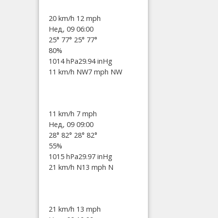
20 km/h
12 mph
Нед, 09 06:00
25°
77°
25°
77°
80%
1014 hPa
29.94 inHg
11 km/h NW
7 mph NW
11 km/h
7 mph
Нед, 09 09:00
28°
82°
28°
82°
55%
1015 hPa
29.97 inHg
21 km/h N
13 mph N
21 km/h
13 mph