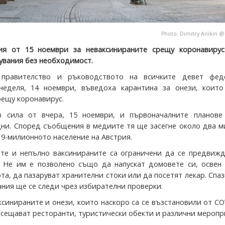
Photo:
Dimitry Anikin
ия от 15 ноември за неваксинираните срещу коронавирус
увания без необходимост.
 правителство и ръководството на всичките девет фед
неделя, 14 ноември, въведоха карантина за онези, които
рещу коронавирус.
в сила от вчера, 15 ноември, и първоначалните планове
ни. Според съобщения в медиите тя ще засегне около два м
 9-милионното население на Австрия.
те и непълно ваксинираните са ограничени да се предвижд
 Не им е позволено също да напускат домовете си, освен 
та, да пазаруват хранителни стоки или да посетят лекар. Спа
ания ще се следи чрез избирателни проверки.
синираните и онези, които наскоро са се възстановили от CO
осещават ресторанти, туристически обекти и различни меропр