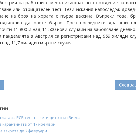
Австрия на работните места изискват потвърждение за вакс
яване или отрицателен тест. Тези искания напоследък дове
ване на броя на хората с първа ваксина. Въпреки това, бр
родължава да расте бързо. През последните два дни вл
почти 11 800 и над 11 500 нови случаии на заболяване дневн
а пандемията в Австрия са регистрирани над 959 хиляди сл
 над 11,7 хиляди смъртни случая.
Следва
тии
и часа за PCR тест на летището във Виена
а карантината от 17 ноември
а закрита до 7 февруари