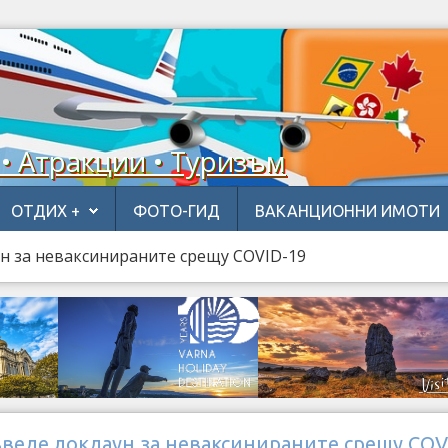
 • Атракции • Туризъм
ОТДИХ +
ФОТО-ГИД
ВАКАНЦИОННИ ИМОТИ
н за неваксинираните срещу COVID-19
веде локдаун за неваксинираните срещу COV