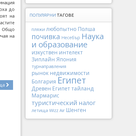
инация
доха до
ПОПУЛЯРНИ
ТАГОВЕ
оят на
астите
любопытно
Полша
о. Общо
пляжи
Наука
почивка
учая на
Несебър
и образование
изкуствен интелект
Зиплайн
Япония
турнаправления
рынок недвижимости
Египет
Болгария
ща
Древен Египет
тайланд
Мармарис
туристический налог
Шенген
летища
Wizz Air