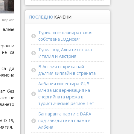
ПОСЛЕДНО
КАЧЕНИ
@
Unsplash
 влезе
Туристите планират своя
собствена „Одисея“
ерални
Тунел под Алпите свърза
 не са
Италия и Австрия
В Англия откриха най-
 са да
дългия зиплайн в страната
илиона
Албания инвестира €4,5
млн за модернизация на
ат без
енергийната мрежа в
ако не
туристическия регион Тет
зването
Бангаранга парти с DARA
VID-19,
под звездите на плажа в
иятия.
Албена