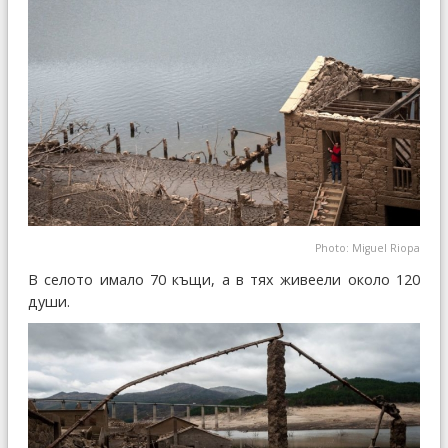
Photo: Miguel Riopa
В селото имало 70 къщи, а в тях живеели около 120
души.