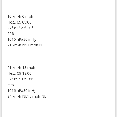
10 km/h
6 mph
Нед, 09 09:00
27°
81°
27°
81°
52%
1016 hPa
30 inHg
21 km/h N
13 mph N
21 km/h
13 mph
Нед, 09 12:00
32°
89°
32°
89°
39%
1016 hPa
30 inHg
24 km/h NE
15 mph NE