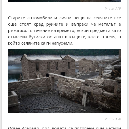
Photo: AFP
Старите автомобили и лични вещи на селяните все
още стоят сред руините и въпреки че металът е
ръждясал с течение на времето, някои предмети като
стъклени бутилки остават в къщите, както в деня, в
който селяните са ги напуснали.
Photo: AFP
Освен Асередо, под водата са потопени още четири