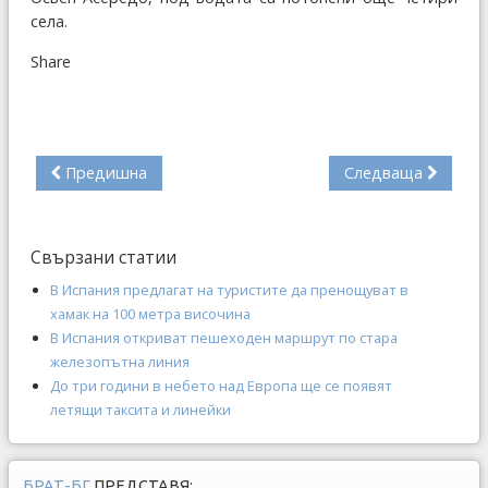
села.
Share
Предишна
Следваща
Свързани статии
В Испания предлагат на туристите да пренощуват в
хамак на 100 метра височина
В Испания откриват пешеходен маршрут по стара
железопътна линия
До три години в небето над Европа ще се появят
летящи таксита и линейки
БРАТ-БГ
ПРЕДСТАВЯ: