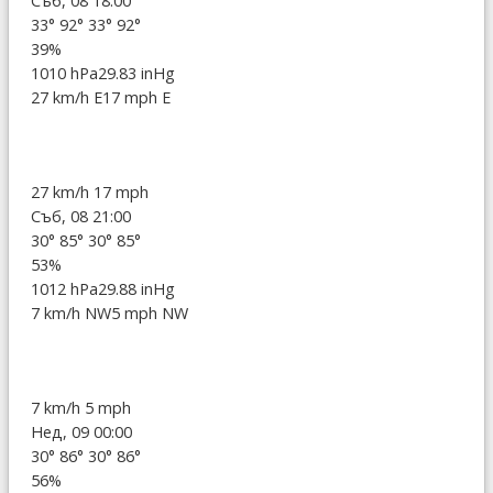
Съб, 08 18:00
33°
92°
33°
92°
39%
1010 hPa
29.83 inHg
27 km/h E
17 mph E
27 km/h
17 mph
Съб, 08 21:00
30°
85°
30°
85°
53%
1012 hPa
29.88 inHg
7 km/h NW
5 mph NW
7 km/h
5 mph
Нед, 09 00:00
30°
86°
30°
86°
56%