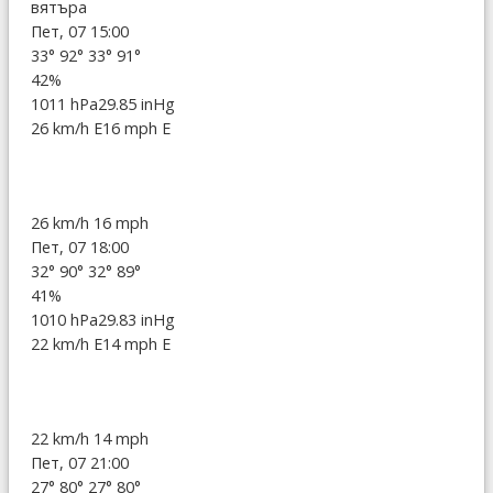
вятъра
Пет, 07 15:00
33°
92°
33°
91°
42%
1011 hPa
29.85 inHg
26 km/h E
16 mph E
26 km/h
16 mph
Пет, 07 18:00
32°
90°
32°
89°
41%
1010 hPa
29.83 inHg
22 km/h E
14 mph E
22 km/h
14 mph
Пет, 07 21:00
27°
80°
27°
80°