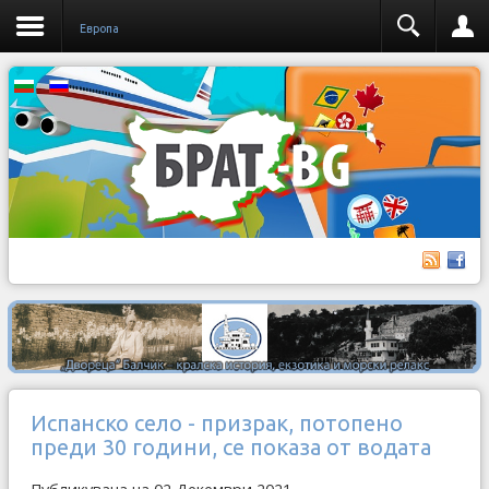
Европа
Испанско село - призрак, потопено
преди 30 години, се показа от водата