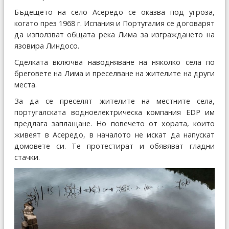
Бъдещето на село Асередо се оказва под угроза,
когато през 1968 г. Испания и Португалия се договарят
да използват общата река Лима за изграждането на
язовира Линдосо.
Сделката включва наводняване на няколко села по
бреговете на Лима и преселване на жителите на други
места.
За да се преселят жителите на местните села,
португалската водноелектрическа компания EDP им
предлага заплащане. Но повечето от хората, които
живеят в Асередо, в началото не искат да напускат
домовете си. Те протестират и обявяват гладни
стачки.