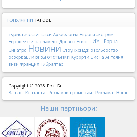
ПОПУЛЯРНИ
ТАГОВЕ
туристически такси
Археология
Европа
экстрем
ИУ - Варна
Древен Египет
Европейски парламент
Новини
Стоунхендж
отельерство
Синатра
отстъпки
Виена
Анталия
резервации
визы
Курорти
Франция
Гибралтар
визи
Copyright © 2026. БратБг
За нас
Контакти
Рекламни промоции
Реклама
Home
Наши партньори: