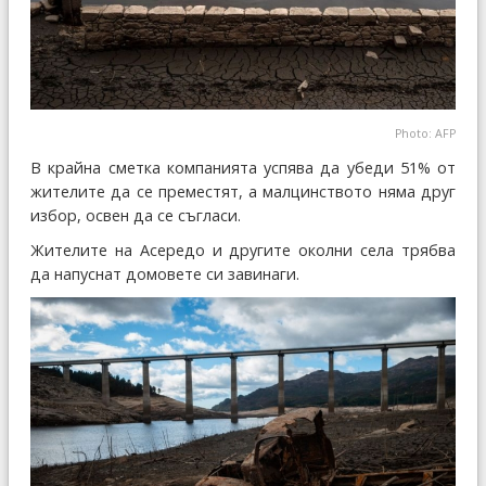
Photo: AFP
В крайна сметка компанията успява да убеди 51% от
жителите да се преместят, а малцинството няма друг
избор, освен да се съгласи.
Жителите на Асередо и другите околни села трябва
да напуснат домовете си завинаги.