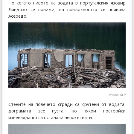
Но когато нивото на водата в португалския язовир
Линдозо се понижи, на повърхността се появява
Асередо.
Photo: AFP
Стените на повечето сгради са срутени от водата,
дограмата зее пуста, но някои постройки
изненадващо са останали непокътнати.