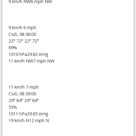
9 km/h NW
6 mph NW
9 km/h
6 mph
Съб, 08 06:00
22°
72°
22°
72°
69%
1010 hPa
29.83 inHg
11 km/h NW
7 mph NW
11 km/h
7 mph
Съб, 08 09:00
29°
84°
29°
84°
53%
1011 hPa
29.85 inHg
19 km/h N
12 mph N