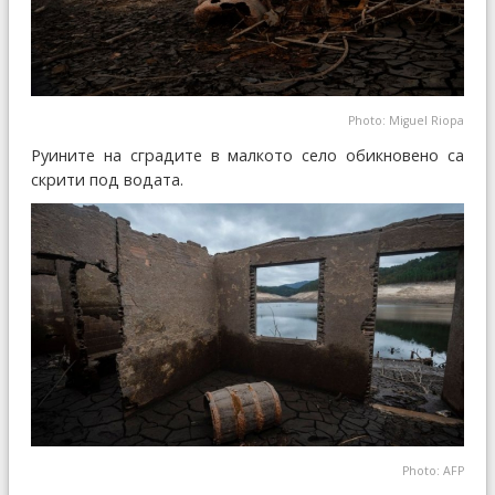
Photo: Miguel Riopa
Руините на сградите в малкото село обикновено са
скрити под водата.
Photo: AFP