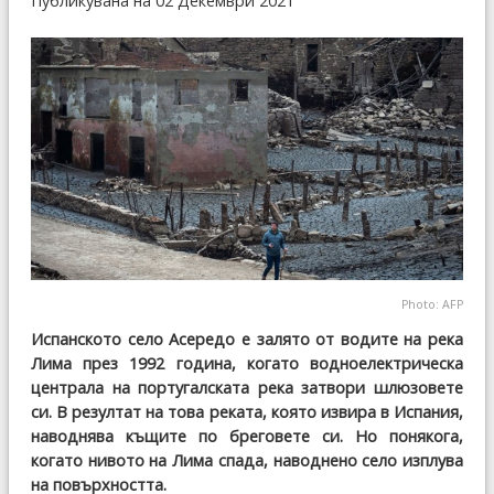
Публикувана на 02 Декември 2021
Photo: AFP
Испанското село Асередо е залято от водите на река
Лима през 1992 година, когато водноелектрическа
централа на португалската река затвори шлюзовете
си. В резултат на това реката, която извира в Испания,
наводнява къщите по бреговете си. Но понякога,
когато нивото на Лима спада, наводнено село изплува
на повърхността.