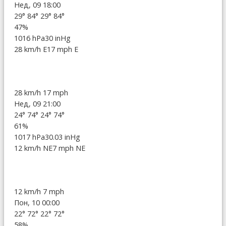
Нед, 09 18:00
29°
84°
29°
84°
47%
1016 hPa
30 inHg
28 km/h E
17 mph E
28 km/h
17 mph
Нед, 09 21:00
24°
74°
24°
74°
61%
1017 hPa
30.03 inHg
12 km/h NE
7 mph NE
12 km/h
7 mph
Пон, 10 00:00
22°
72°
22°
72°
58%