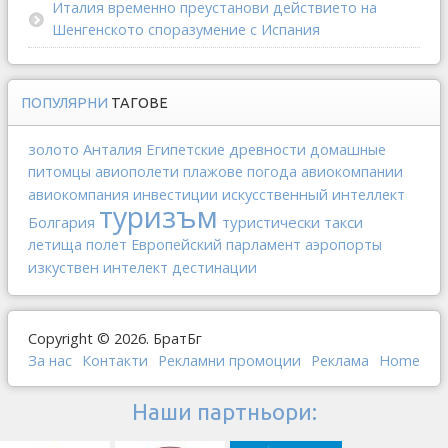
Италия временно преустанови действието на
Шенгенското споразумение с Испания
ПОПУЛЯРНИ
ТАГОВЕ
золото
Анталия
Египетские древности
домашные
питомцы
авиополети
плажове
погода
авиокомпании
инвестиции
искусственный интеллект
авиокомпания
туризъм
Болгария
туристически такси
летища
полет
Европейский парламент
аэропорты
изкуствен интелект
дестинации
Copyright © 2026. БратБг
За нас
Контакти
Рекламни промоции
Реклама
Home
Наши партньори: