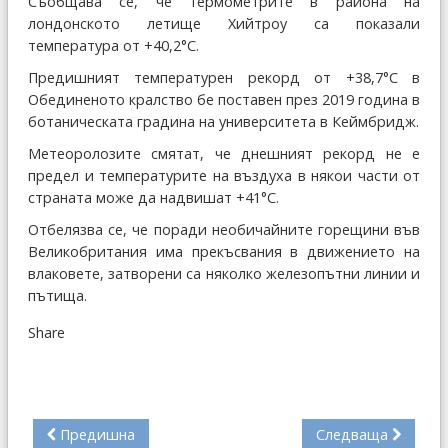
Съобщава се, че термометрите в района на
лондонското летище Хийтроу са показали
температура от +40,2°C.
Предишният температурен рекорд от +38,7°C в
Обединеното кралство бе поставен през 2019 година в
ботаническата градина на университета в Кеймбридж.
Метеоролозите смятат, че днешният рекорд не е
предел и температурите на въздуха в някои части от
страната може да надвишат +41°C.
Отбелязва се, че поради необичайните горещини във
Великобритания има прекъсвания в движението на
влаковете, затворени са няколко железопътни линии и
пътища.
Share
Предишна
Следваща