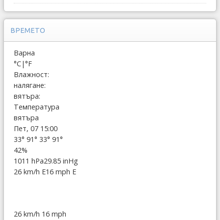
ВРЕМЕТО
Варна
°C
|
°F
Влажност:
налягане:
вятъра:
Температура
вятъра
Пет, 07 15:00
33°
91°
33°
91°
42%
1011 hPa
29.85 inHg
26 km/h E
16 mph E
26 km/h
16 mph