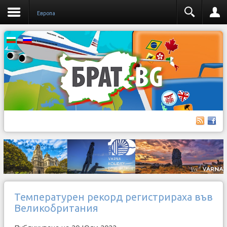
Европа
Температурен рекорд регистрираха във
Великобритания