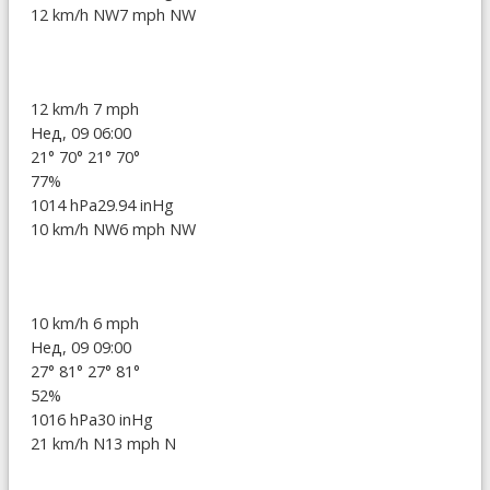
12 km/h NW
7 mph NW
12 km/h
7 mph
Нед, 09 06:00
21°
70°
21°
70°
77%
1014 hPa
29.94 inHg
10 km/h NW
6 mph NW
10 km/h
6 mph
Нед, 09 09:00
27°
81°
27°
81°
52%
1016 hPa
30 inHg
21 km/h N
13 mph N