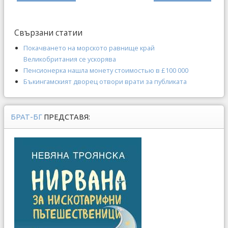
Свързани статии
Покачването на морското равнище край
Великобритания се ускорява
Пенсионерка нашла монету стоимостью в £100 000
Бъкингамският дворец отвори врати за публиката
БРАТ-БГ
ПРЕДСТАВЯ: