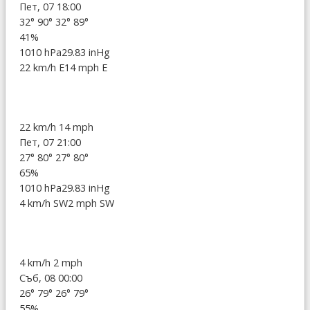
Пет, 07 18:00
32°
90°
32°
89°
41%
1010 hPa
29.83 inHg
22 km/h E
14 mph E
22 km/h
14 mph
Пет, 07 21:00
27°
80°
27°
80°
65%
1010 hPa
29.83 inHg
4 km/h SW
2 mph SW
4 km/h
2 mph
Съб, 08 00:00
26°
79°
26°
79°
55%